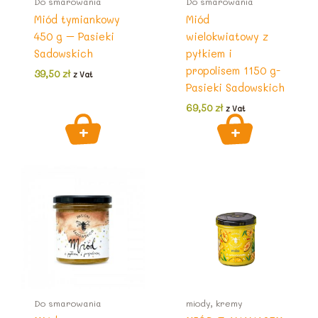
Do smarowania
Do smarowania
Miód tymiankowy
Miód
450 g – Pasieki
wielokwiatowy z
Sadowskich
pyłkiem i
propolisem 1150 g-
39,50
zł
z Vat
Pasieki Sadowskich
69,50
zł
z Vat
Do smarowania
miody, kremy