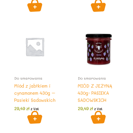
Do smarowania
Do smarowania
Miód z jabłkiem i
MIÓD Z JEŻYNĄ
cynamonem 430g –
430g- PASIEKA
Pasieki Sadowskich
SADOWSKICH
29,49
zł
29,49
zł
z Vat
z Vat