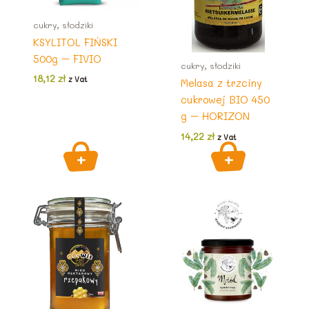
cukry, słodziki
KSYLITOL FIŃSKI
500g – FIVIO
cukry, słodziki
18,12
zł
z Vat
Melasa z trzciny
cukrowej BIO 450
g – HORIZON
14,22
zł
z Vat