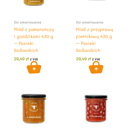
Do smarowania
Do smarowania
Miód z pomarańczą
Miód z przyprawą
i goździkami 430 g
piernikową 430 g
– Pasieki
– Pasieki
Sadowskich
Sadowskich
29,49
zł
29,49
zł
z Vat
z Vat