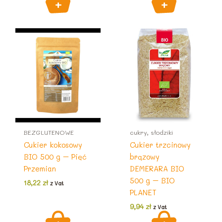
BEZGLUTENOWE
cukry, słodziki
Cukier kokosowy
Cukier trzcinowy
BIO 500 g – Pięć
brązowy
Przemian
DEMERARA BIO
500 g – BIO
18,22
zł
z Vat
PLANET
9,94
zł
z Vat