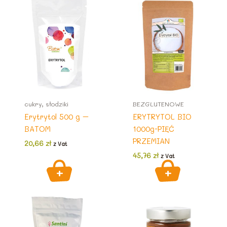
cukry, słodziki
BEZGLUTENOWE
Erytrytol 500 g –
ERYTRYTOL BIO
BATOM
1000g-PIĘĆ
PRZEMIAN
20,66
zł
z Vat
45,76
zł
z Vat