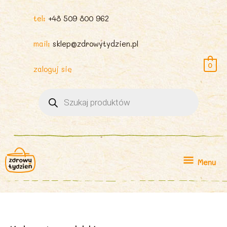
tel:
+48 509 800 962
mail:
sklep@zdrowytydzien.pl
0
zaloguj się
Wyszukiwarka
produktów
Menu
Menu