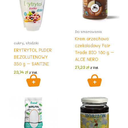
Do smarowania
Krem orzechowo
cukry, słodziki
czekoladowy Fair
ERYTRYTOL PUDER
Trade BIO 180 g –
BEZGLUTENOWY
ALCE NERO
350 g – SANTINI
27,23
zł
z Vat
23,74
zł
z Vat