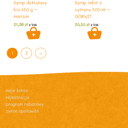
Syrop daktylowy
Syrop imbir z
bio 450 g –
cytryną 500 ml –
Horizon
GÓRWIT
21,39
zł
20,50
zł
z Vat
z Vat
1
2
→
moje konto
rejestracja
program rabatowy
zwrot opakowań