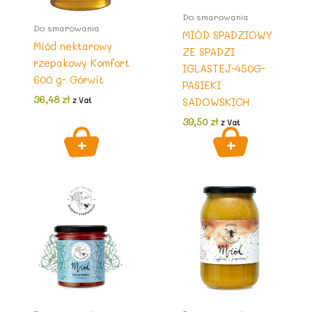
Do smarowania
Do smarowania
MIÓD SPADZIOWY
Miód nektarowy
ZE SPADZI
rzepakowy Komfort
IGLASTEJ-450G-
600 g- Górwit
PASIEKI
36,48
zł
SADOWSKICH
z Vat
39,50
zł
z Vat