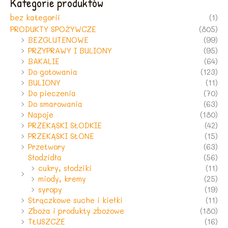
Kategorie produktów
bez kategorii
(1)
PRODUKTY SPOŻYWCZE
(805)
BEZGLUTENOWE
(99)
PRZYPRAWY I BULIONY
(95)
BAKALIE
(64)
Do gotowania
(123)
BULIONY
(11)
Do pieczenia
(70)
Do smarowania
(63)
Napoje
(180)
PRZEKĄSKI SŁODKIE
(42)
PRZEKĄSKI SŁONE
(15)
Przetwory
(63)
Słodzidła
(56)
cukry, słodziki
(11)
miody, kremy
(25)
syropy
(19)
Strączkowe suche i kiełki
(11)
Zboża i produkty zbożowe
(180)
TŁUSZCZE
(16)