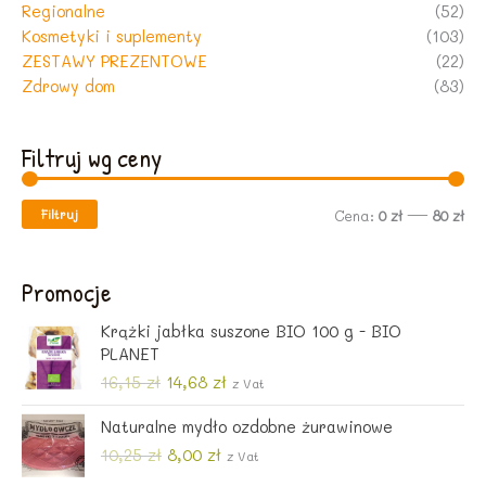
Regionalne
(52)
Kosmetyki i suplementy
(103)
ZESTAWY PREZENTOWE
(22)
Zdrowy dom
(83)
Filtruj wg ceny
Filtruj
C
C
Cena:
0 zł
—
80 zł
e
e
n
n
Promocje
a
a
Krążki jabłka suszone BIO 100 g - BIO
m
m
PLANET
i
a
P
A
16,15
zł
14,68
zł
z Vat
i
k
n
x
Naturalne mydło ozdobne żurawinowe
e
t
r
u
P
A
10,25
zł
8,00
zł
z Vat
w
a
i
k