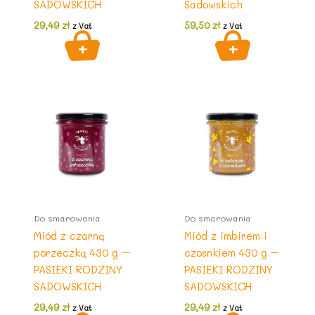
SADOWSKICH
Sadowskich
29,49
zł
59,50
zł
z Vat
z Vat
Do smarowania
Do smarowania
Miód z czarną
Miód z imbirem i
porzeczką 430 g –
czosnkiem 430 g –
PASIEKI RODZINY
PASIEKI RODZINY
SADOWSKICH
SADOWSKICH
29,49
zł
29,49
zł
z Vat
z Vat