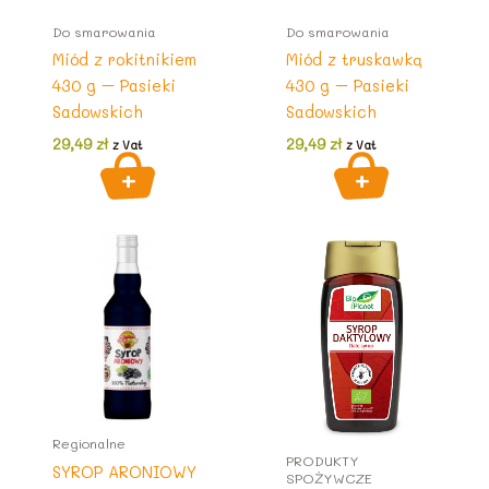
Do smarowania
Do smarowania
Miód z rokitnikiem
Miód z truskawką
430 g – Pasieki
430 g – Pasieki
Sadowskich
Sadowskich
29,49
zł
29,49
zł
z Vat
z Vat
Regionalne
PRODUKTY
SYROP ARONIOWY
SPOŻYWCZE