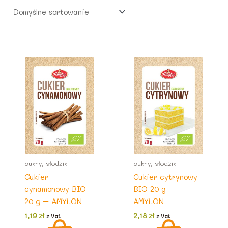
5
ł
0
.
,
z
z
2
ł
ł
5
.
.
z
ł
.
cukry, słodziki
cukry, słodziki
Cukier
Cukier cytrynowy
cynamonowy BIO
BIO 20 g –
20 g – AMYLON
AMYLON
1,19
zł
2,18
zł
z Vat
z Vat