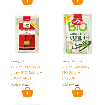
cukry, słodziki
cukry, słodziki
Cukier trzcinowy
Cukier waniliowy
jasny BIO 500 g –
BIO 20 g –
BIO PLANET
AMYLON
8,20
zł
3,55
zł
z Vat
z Vat