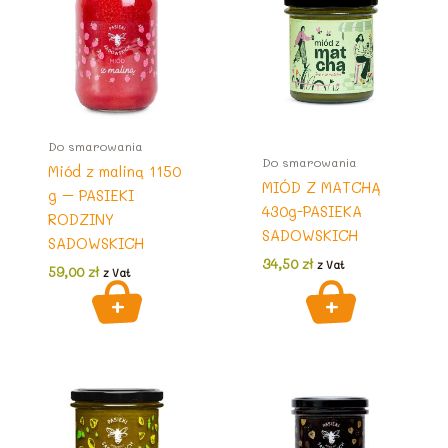
Do smarowania
Do smarowania
Miód z maliną 1150
MIÓD Z MATCHĄ
g – PASIEKI
430g-PASIEKA
RODZINY
SADOWSKICH
SADOWSKICH
34,50
zł
z Vat
59,00
zł
z Vat