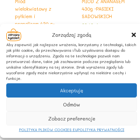
Miód
MIÓD Z ANANASEM
wielokwiatowy z
430g -PASIEKI
pyłkiem i
SADOWSKICH
propolisem 430 g-
29,49
zł
z Vat
Pasieki Sadowskich
Zarządzaj zgodą
39,50
zł
z Vat
Aby zapewnić jak najlepsze wrażenia, korzystamy z technologii, takich
jak pliki cookie, do przechowywania i/lub uzyskiwania dostępu do
informacji o urządzeniu. Zgoda na te technologie pozwoli nam
przetwarzać dane, takie jak zachowanie podczas przeglądania lub
unikalne identyfikatory na tej stronie. Brak wyrażenia zgody lub
wycofanie zgody może niekorzystnie wpłynąć na niektóre cechy i
funkcje.
Akceptuję
Odmów
Zobacz preferencje
Do smarowania
Do smarowania
POLITYKA PLIKÓW COOKIES EU
POLITYKA PRYWATNOŚCI
MIÓD Z BORÓWKĄ
Miód z cynamonem