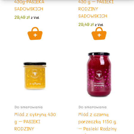
430g-PASIEKA
430 g – PASIEKI
SADOWSKICH
RODZINY
SADOWSKICH
29,49
zł
z Vat
29,49
zł
z Vat
Do smarowania
Do smarowania
Miód z cytryną 430
Miód z czarną
g – PASIEKI
porzeczką 1150 g
RODZINY
– Pasieki Rodziny