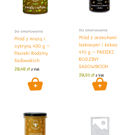
Do smarowania
Do smarowania
Miód z orzechami
Miód z miętą i
laskowymi i kakao
cytryną 430 g –
410 g – PASIEKI
Pasieki Rodziny
RODZINY
Sadowskich
SADOWSKICH
29,49
zł
z Vat
29,50
zł
z Vat