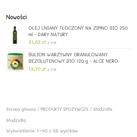
o
l
e
t
t
n
r
u
Nowości
n
a
w
a
a
c
o
l
OLEJ LNIANY TŁOCZONY NA ZIMNO BIO 250
c
e
t
n
ml - DARY NATURY
e
n
n
a
n
a
31,83
zł
a
c
z Vat
a
w
c
e
w
y
BULION WARZYWNY GRANULOWANY
e
n
y
n
BEZGLUTENOWY BIO 120 g - ALCE NERO
n
a
n
o
a
w
13,70
zł
z Vat
o
s
w
y
s
i
y
n
i
:
n
o
ł
1
o
s
a
4
s
i
:
,
i
:
Strona główna
/
PRODUKTY SPOŻYWCZE
/ Słodzidła
1
6
ł
8
6
8
a
,
Słodzidła
,
:
0
Wyświetlanie 1–40 z 56 wyników
1
z
1
0