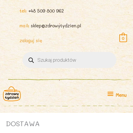
tel:
+48 509 800 962
mail:
sklep@zdrowytydzien.pl
0
zaloguj się
Wyszukiwarka
produktów
Menu
Menu
DOSTAWA