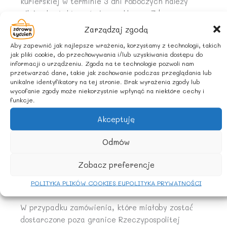
kurierskiej w terminie 3 dni roboczych należy
pilnie skontaktować się ze sklepem Zdrowy
Tydzień mailowo: sklep@zdrowytydzien.pl lub
Zarządzaj zgodą
telefonicznie pod numerem +48 509 800 962.
Aby zapewnić jak najlepsze wrażenia, korzystamy z technologii, takich
jak pliki cookie, do przechowywania i/lub uzyskiwania dostępu do
Prosimy o sprawdzenie przesyłki przy odbiorze w
informacji o urządzeniu. Zgoda na te technologie pozwoli nam
przetwarzać dane, takie jak zachowanie podczas przeglądania lub
obecności kuriera. Uszkodzenie taśmy, kartonu,
unikalne identyfikatory na tej stronie. Brak wyrażenia zgody lub
podejrzenie naruszenia zawartości proszę zgłosić
wycofanie zgody może niekorzystnie wpłynąć na niektóre cechy i
doręczycielowi, należy sporządzić protokół szkody
funkcje.
nie przyjmując przesyłki. Spisanie protokołu
Akceptuję
stanowi podstawę do złożenia reklamacji i
skorzystania z prawa odstąpienia od umowy.
Odmów
Dostawa zamówionych towarów odbywa się̨ na
Zobacz preferencje
terytorium Rzeczypospolitej Polskiej lub za
POLITYKA PLIKÓW COOKIES EU
POLITYKA PRYWATNOŚCI
granicą.
W przypadku zamówienia, które miałoby zostać́
dostarczone poza granice Rzeczypospolitej