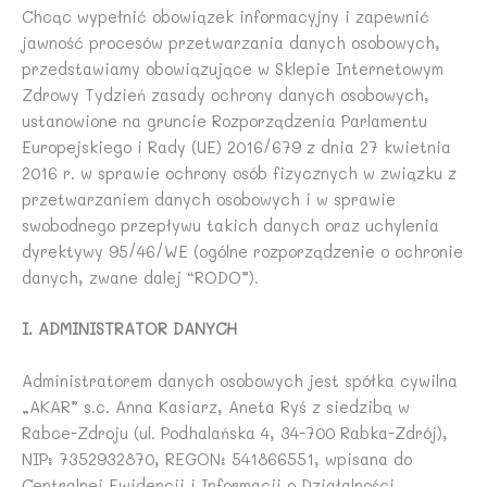
Chcąc wypełnić obowiązek informacyjny i zapewnić
jawność procesów przetwarzania danych osobowych,
przedstawiamy obowiązujące w Sklepie Internetowym
Zdrowy Tydzień zasady ochrony danych osobowych,
ustanowione na gruncie Rozporządzenia Parlamentu
Europejskiego i Rady (UE) 2016/679 z dnia 27 kwietnia
2016 r. w sprawie ochrony osób fizycznych w związku z
przetwarzaniem danych osobowych i w sprawie
swobodnego przepływu takich danych oraz uchylenia
dyrektywy 95/46/WE (ogólne rozporządzenie o ochronie
danych, zwane dalej “RODO”).
I. ADMINISTRATOR DANYCH
Administratorem danych osobowych jest spółka cywilna
„AKAR” s.c. Anna Kasiarz, Aneta Ryś z siedzibą w
Rabce-Zdroju (ul. Podhalańska 4, 34-700 Rabka-Zdrój),
NIP: 7352932870, REGON: 541866551, wpisana do
Centralnej Ewidencji i Informacji o Działalności