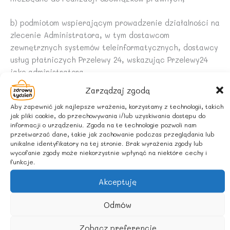
b) podmiotom wspierającym prowadzenie działalności na
zlecenie Administratora, w tym dostawcom
zewnętrznych systemów teleinformatycznych, dostawcy
usług płatniczych Przelewy 24, wskazując Przelewy24
jako administratora
otrzymanych danych, podwykonawcom, podmiotom
Zarządzaj zgodą
audytującym działalność, rzeczoznawcom oraz
Aby zapewnić jak najlepsze wrażenia, korzystamy z technologii, takich
podmiotom współpracującym w kampaniach
jak pliki cookie, do przechowywania i/lub uzyskiwania dostępu do
marketingowych – podmioty te przetwarzają dane na
informacji o urządzeniu. Zgoda na te technologie pozwoli nam
podstawie umowy i wyłącznie zgodnie z poleceniami
przetwarzać dane, takie jak zachowanie podczas przeglądania lub
unikalne identyfikatory na tej stronie. Brak wyrażenia zgody lub
Administratora,
wycofanie zgody może niekorzystnie wpłynąć na niektóre cechy i
funkcje.
c) bankom – w zakresie niezbędnym do prowadzenia
Akceptuję
rozliczeń,
Odmów
d) podmiotom świadczącym usługi księgowe i prawne –
w zakresie realizacji obowiązków prawnych lub
Zobacz preferencje