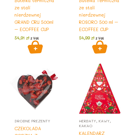
Butelka termiczna
Butelka Termiczna
ze stali
ze stali
nierdzewnej
nierdzewnej
GRAND CRU 500ml
ROSORO 500 ml –
– ECOFFEE CUP
ECOFFEE CUP
54,91
zł
54,99
zł
z Vat
z Vat
DROBNE PREZENTY
HERBATY, KAWY,
KAKAO
CZEKOLADA
KALENDARZ