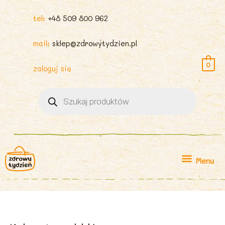
tel:
+48 509 800 962
mail:
sklep@zdrowytydzien.pl
0
zaloguj się
Wyszukiwarka
produktów
Menu
Menu