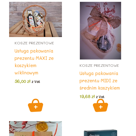
KOSZE PREZENTOWE
Usługa pakowania
prezentu MAXI ze
koszykiem
KOSZE PREZENTOWE
wiklinowym
Usługa pakowania
prezentu MIDI ze
36,00
zł
z Vat
średnim koszykiem
19,68
zł
z Vat