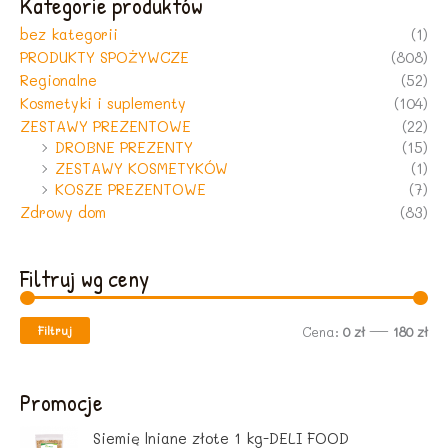
Kategorie produktów
bez kategorii
(1)
PRODUKTY SPOŻYWCZE
(808)
Regionalne
(52)
Kosmetyki i suplementy
(104)
ZESTAWY PREZENTOWE
(22)
DROBNE PREZENTY
(15)
ZESTAWY KOSMETYKÓW
(1)
KOSZE PREZENTOWE
(7)
Zdrowy dom
(83)
Filtruj wg ceny
Filtruj
C
C
Cena:
0 zł
—
180 zł
e
e
n
n
Promocje
a
a
Siemię lniane złote 1 kg-DELI FOOD