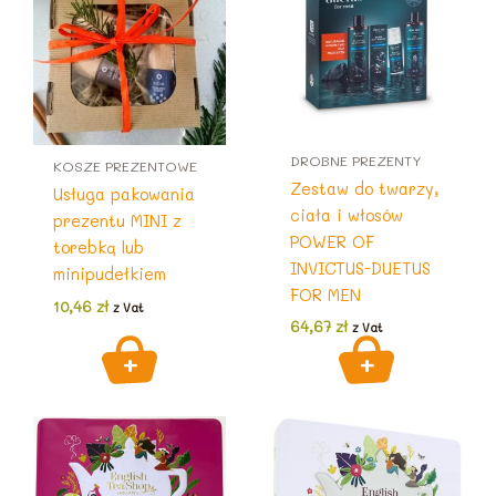
DROBNE PREZENTY
KOSZE PREZENTOWE
Zestaw do twarzy,
Usługa pakowania
ciała i włosów
prezentu MINI z
POWER OF
torebką lub
INVICTUS-DUETUS
minipudełkiem
FOR MEN
10,46
zł
z Vat
64,67
zł
z Vat