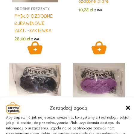
ozdobne białe
DROBNE PREZENTY
10,25
zł
z Vat
MYDŁO OZDOBNE
ŻURAWINOWE
2SZT. -SAKIEWKA
26,00
zł
z Vat
DROBNE PREZENTY
DROBNE PREZENTY
Zarządzaj zgodą
Naturalne mydło
Naturalne mydło
ozdobne czarne
Aby zapewnić jak najlepsze wrażenia, korzystamy z technologii, takich
ozdobne
jak pliki cookie, do przechowywania i/lub uzyskiwania dostępu do
10,25
zł
z Vat
lawendowe
informacji o urządzeniu. Zgoda na te technologie pozwoli nam
przetwarzać dane, takie jak zachowanie podczas przeglądania lub