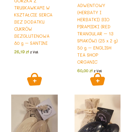
GORZKA Z
ADWENTOWY
TRUSKAWKAMI W
(HERBATY I
KSZTAŁCIE SERCA
HERBATKI) BIO
BEZ DODATKU
PIRAMIDKI (RED
CUKRÓW
TRANGULAR – 13
BEZGLUTENOWA
SMAKÓW) (25 x 2 g)
80 g – SANTINI
50 g – ENGLISH
26,19
zł
z Vat
TEA SHOP
ORGANIC
60,00
zł
z Vat