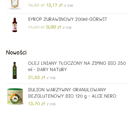
m
m
P
A
14,82
zł
13,17
zł
z Vat
i
a
i
k
e
t
SYROP ŻURAWINOWY 200ml-GÓRWIT
n
x
r
u
P
A
11,00
zł
9,99
zł
z Vat
w
a
i
k
o
l
e
t
t
n
r
u
n
a
Nowości
w
a
a
c
o
l
c
e
OLEJ LNIANY TŁOCZONY NA ZIMNO BIO 250
t
n
e
n
ml - DARY NATURY
n
a
n
a
31,83
zł
a
c
z Vat
a
w
c
e
w
y
BULION WARZYWNY GRANULOWANY
e
n
y
n
BEZGLUTENOWY BIO 120 g - ALCE NERO
n
a
n
o
a
w
13,70
zł
z Vat
o
s
w
y
s
i
y
n
i
:
n
o
ł
1
o
s
a
3
s
i