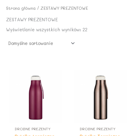
:
,
i
:
Strona główna
/ ZESTAWY PREZENTOWE
1
1
ł
9
4
7
a
,
ZESTAWY PREZENTOWE
,
:
9
8
z
Wyświetlanie wszystkich wyników: 22
1
9
2
ł
1
.
,
z
z
0
ł
ł
0
.
.
z
ł
.
DROBNE PREZENTY
DROBNE PREZENTY