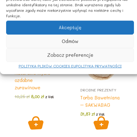
10,25
zł
z Vat
unikalne identyfikatory na tej stronie. Brak wyrażenia zgody lub
wycofanie zgody może niekorzystnie wpłynąć na niektóre cechy i
funkcje.
Akceptuję
PROMOCJA
Odmów
Zobacz preferencje
DROBNE PREZENTY
POLITYKA PLIKÓW COOKIES EU
POLITYKA PRYWATNOŚCI
Naturalne mydło
ozdobne
żurawinowe
DROBNE PREZENTY
Pierwotna
Aktualna
10,25
zł
8,00
zł
z Vat
Torba Bawełniana
cena
cena
– SAKWABAG
wynosiła:
wynosi:
10,25 zł.
8,00 zł.
31,87
zł
z Vat