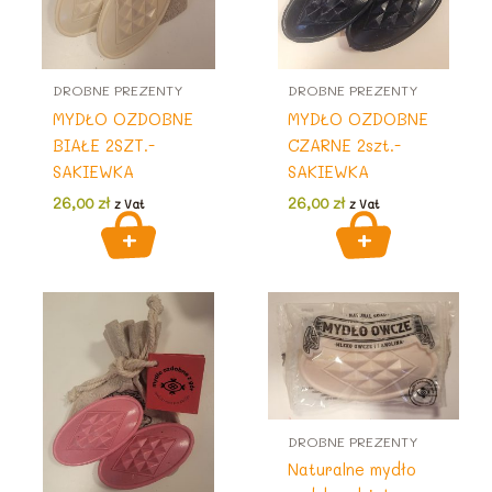
DROBNE PREZENTY
DROBNE PREZENTY
MYDŁO OZDOBNE
MYDŁO OZDOBNE
BIAŁE 2SZT.-
CZARNE 2szt.-
SAKIEWKA
SAKIEWKA
26,00
zł
26,00
zł
z Vat
z Vat
DROBNE PREZENTY
Naturalne mydło