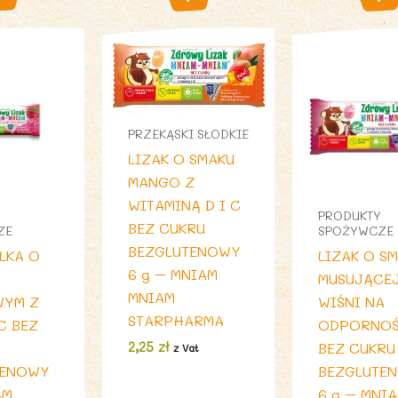
PRZEKĄSKI SŁODKIE
LIZAK O SMAKU
MANGO Z
WITAMINĄ D I C
PRODUKTY
BEZ CUKRU
ZE
SPOŻYWCZE
BEZGLUTENOWY
ULKA O
LIZAK O S
6 g – MNIAM
MUSUJĄCE
MNIAM
WYM Z
WIŚNI NA
STARPHARMA
 C BEZ
ODPORNO
2,25
zł
BEZ CUKRU
z Vat
TENOWY
BEZGLUTE
AM
6 g – MNI