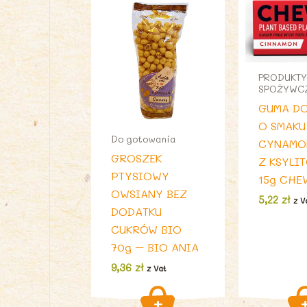
PRODUKTY
SPOŻYWC
GUMA DO
O SMAKU
Do gotowania
CYNAM
GROSZEK
Z KSYLI
PTYSIOWY
15g CHE
OWSIANY BEZ
5,22
zł
z V
DODATKU
CUKRÓW BIO
70g – BIO ANIA
9,36
zł
z Vat