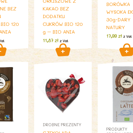
OWE
ORKISZOWE Z
BORÓWKA
NE BEZ
KAKAO BEZ
WYSOKA E
U
DODATKU
30g-DARY
BIO 120
CUKRÓW BIO 120
NATURY
 ANIA
g – BIO ANIA
17,99
zł
z Vat
11,87
zł
Vat
z Vat
DROBNE PREZENTY
PRODUKTY
CZEKOLADA