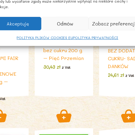
dy lub wycofanie zgody może niekorzystnie wpłynąć na niektóre cechy i
kcje.
owocowe: mu
dżemy, marm
konfitury
Akceptuję
Odmów
Zobacz preferencj
ENOWE
BEZGLUTENOWE
DŻEM BOR
DKI
Dropsy
AMERYKAŃ
POLITYKA PLIKÓW COOKIES EU
POLITYKA PRYWATNOŚCI
KIE
czekoladowe
80 % BIO 2
Z
bez cukru 200 g
BEZ DODAT
MI FAIR
– Pięć Przemian
CUKRU- SA
DANKÓW
30,43
zł
z Vat
TENOWE
24,61
zł
z Vat
g –
 Vat