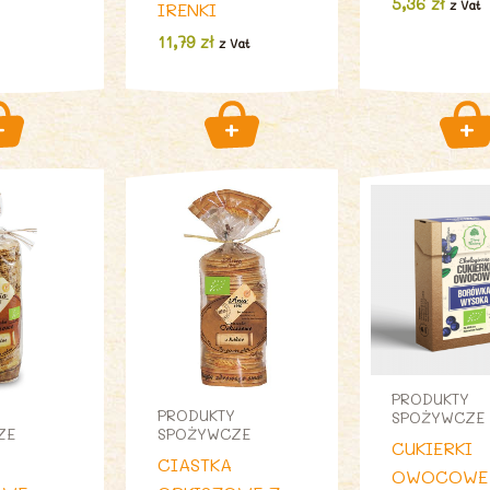
5,36
zł
z Vat
IRENKI
11,79
zł
z Vat
PRODUKTY
PRODUKTY
SPOŻYWCZE
ZE
SPOŻYWCZE
CUKIERKI
CIASTKA
OWOCOWE