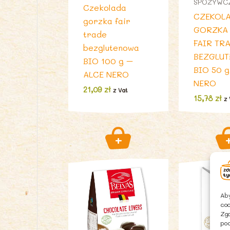
SPOŻYWC
Czekolada
CZEKOL
gorzka fair
GORZKA
trade
FAIR TR
bezglutenowa
BEZGLU
BIO 100 g –
BIO 50 g
ALCE NERO
NERO
21,09
zł
z Vat
15,78
zł
z 
Aby
coo
Zgo
pod