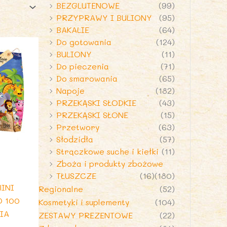
BEZGLUTENOWE
(99)
PRZYPRAWY I BULIONY
(95)
BAKALIE
(64)
Do gotowania
(124)
BULIONY
(11)
Do pieczenia
(71)
Do smarowania
(65)
Napoje
(182)
PRZEKĄSKI SŁODKIE
(43)
PRZEKĄSKI SŁONE
(15)
Przetwory
(63)
Słodzidła
(57)
Strączkowe suche i kiełki
(11)
Zboża i produkty zbożowe
TŁUSZCZE
(16)
(180)
INI
Regionalne
(52)
O 100
Kosmetyki i suplementy
(104)
NIA
ZESTAWY PREZENTOWE
(22)