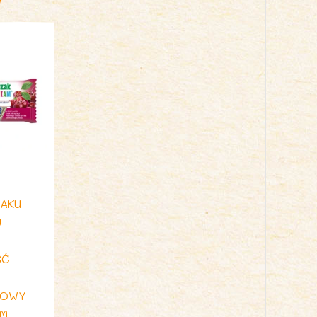
MAKU
J
ŚĆ
NOWY
AM