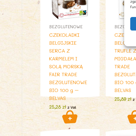
zgo
fun
BEZGLUTENOWE
BEZGLUT
CZEKOLADKI
CZEKOLA
BELGIJSKIE
BELGIJS
SERCA Z
TRUFLE 
KARMELEM I
MIGDAŁA
SOLĄ MORSKĄ
TRADE
FAIR TRADE
BEZGLU
BEZGLUTENOWE
BIO 100 
BIO 100 g –
BELVAS
BELVAS
25,89
zł
z
25,28
zł
z Vat