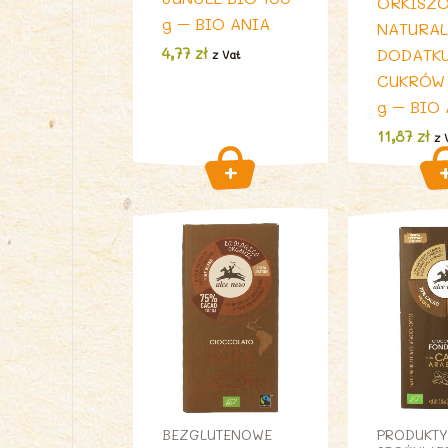
ORKISZ
g – BIO ANIA
NATURAL
DODATK
4,77
zł
z Vat
CUKRÓW 
g – BIO
11,87
zł
z 
BEZGLUTENOWE
PRODUKTY