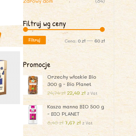
Zdrowy dom
(84)
Filtruj wg ceny
Filtruj
C
C
Cena:
0 zł
—
60 zł
e
e
n
n
Promocje
a
a
Orzechy włoskie Bio
m
m
300 g - Bio Planet
i
a
P
A
24,74
zł
22,49
zł
z Vat
i
k
n
x
Kasza manna BIO 500 g
e
t
- BIO PLANET
r
u
w
a
P
A
8,43
zł
7,67
zł
z Vat
o
l
i
k