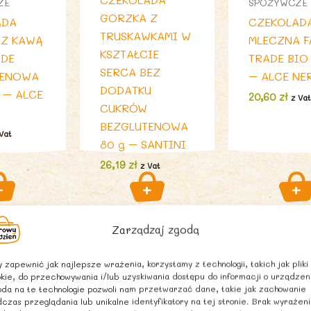
ZE
SPOŻYWCZE
GORZKA Z
ADA
CZEKOLAD
TRUSKAWKAMI W
 Z KAWĄ
MLECZNA F
KSZTAŁCIE
ADE
TRADE BIO
SERCA BEZ
TENOWA
– ALCE NE
DODATKU
 – ALCE
20,60
zł
z Va
CUKRÓW
BEZGLUTENOWA
Vat
80 g – SANTINI
26,19
zł
z Vat
Zarządzaj zgodą
 zapewnić jak najlepsze wrażenia, korzystamy z technologii, takich jak pliki
kie, do przechowywania i/lub uzyskiwania dostępu do informacji o urządzen
da na te technologie pozwoli nam przetwarzać dane, takie jak zachowanie
czas przeglądania lub unikalne identyfikatory na tej stronie. Brak wyrażen