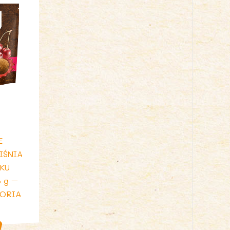
E
IŚNIA
KU
 g –
LORIA