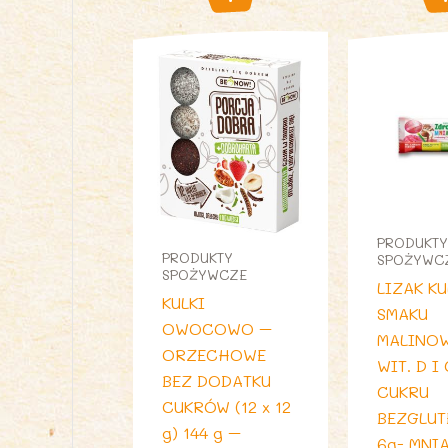
PRODUKTY
PRODUKTY
SPOŻYWC
SPOŻYWCZE
LIZAK K
KULKI
SMAKU
OWOCOWO –
MALINO
ORZECHOWE
WIT. D I
BEZ DODATKU
CUKRU
CUKRÓW (12 x 12
BEZGLU
g) 144 g –
6g- MNI