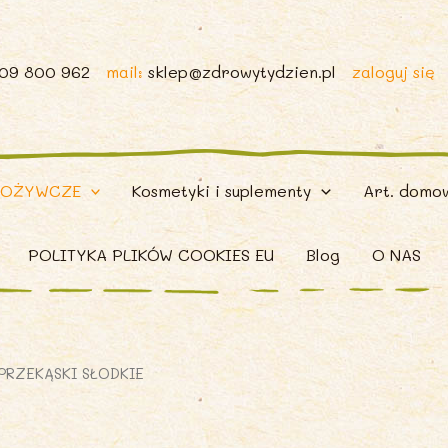
509 800 962
mail:
sklep@zdrowytydzien.pl
zaloguj się
POŻYWCZE
Kosmetyki i suplementy
Art. domo
POLITYKA PLIKÓW COOKIES EU
Blog
O NAS
PRZEKĄSKI SŁODKIE