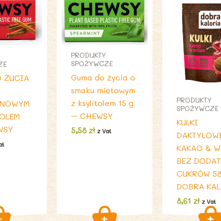
PRODUKTY
SPOŻYWCZE
ZE
Guma do życia o
 ŻUCIA
smaku miętowym
PRODUKTY
z ksylitolem 15 g
ONOWYM
SPOŻYWCZE
– CHEWSY
TOLEM
KULKI
WSY
5,58
zł
z Vat
DAKTYLOW
at
KAKAO & W
BEZ DODAT
CUKRÓW 58
DOBRA KA
8,61
zł
z Vat