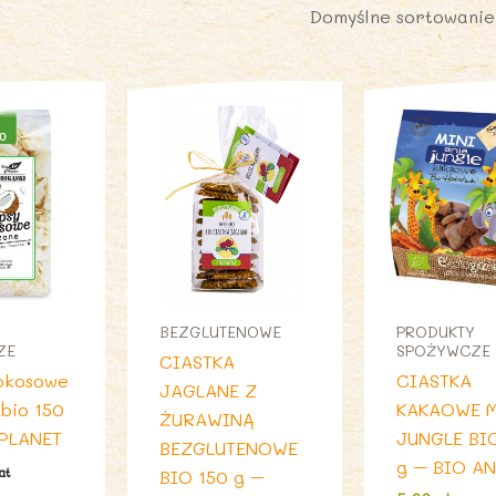
BEZGLUTENOWE
PRODUKTY
ZE
SPOŻYWCZE
CIASTKA
okosowe
CIASTKA
JAGLANE Z
bio 150
KAKAOWE M
ŻURAWINĄ
 PLANET
JUNGLE BI
BEZGLUTENOWE
g – BIO A
at
BIO 150 g –