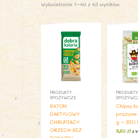
Wyświetlanie 1–40 z 43 wyników
PRODUKTY
PRODUKTY
SPOŻYWCZE
SPOŻYWC
BATON
Chipsy k
DAKTYLOWY
prażone 
CHRUPIĄCY
g – BIO
ORZECH BEZ
9,60
zł
z V
DODATKU