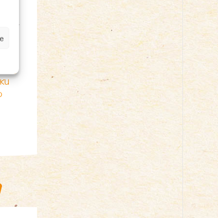
sy,
olady,
e
ÓWKA
SKA
60 g
KU
D