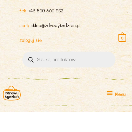
tel:
+48 509 800 962
mail:
sklep@zdrowytydzien.pl
0
zaloguj się
Wyszukiwarka
produktów
Menu
Menu