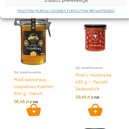
Zobacz preferencje
POLITYKA PLIKÓW COOKIES EU
POLITYKA PRYWATNOŚCI
Do smarowania
Do smarowania
Miód z truskawką
Miód nektarowy
430 g – Pasieki
rzepakowy Komfort
Sadowskich
600 g- Górwit
29,49
zł
z Vat
36,48
zł
z Vat