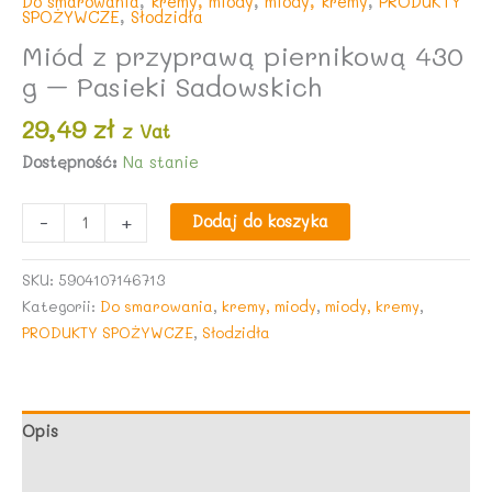
Do smarowania
,
kremy, miody
,
miody, kremy
,
PRODUKTY
SPOŻYWCZE
,
Słodzidła
Miód z przyprawą piernikową 430
g – Pasieki Sadowskich
29,49
zł
z Vat
Dostępność:
Na stanie
ilość
-
+
Dodaj do koszyka
Miód
z
SKU:
5904107146713
przyprawą
Kategorii:
Do smarowania
,
kremy, miody
,
miody, kremy
,
piernikową
PRODUKTY SPOŻYWCZE
,
Słodzidła
430
g
-
Pasieki
Opis
Sadowskich
Opinie (0)