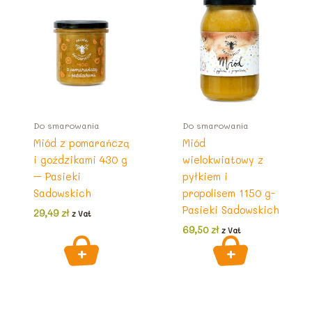
Do smarowania
Do smarowania
Miód z pomarańczą
Miód
i goździkami 430 g
wielokwiatowy z
– Pasieki
pyłkiem i
Sadowskich
propolisem 1150 g-
Pasieki Sadowskich
29,49
zł
z Vat
69,50
zł
z Vat