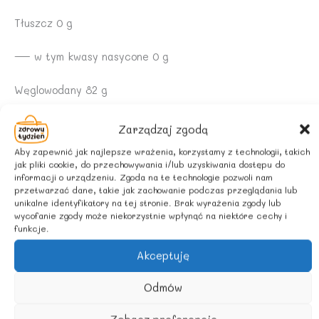
Tłuszcz 0 g
— w tym kwasy nasycone 0 g
Węglowodany 82 g
— w tym cukry 75 g
Zarządzaj zgodą
Aby zapewnić jak najlepsze wrażenia, korzystamy z technologii, takich
Białko 0,9 g
jak pliki cookie, do przechowywania i/lub uzyskiwania dostępu do
informacji o urządzeniu. Zgoda na te technologie pozwoli nam
przetwarzać dane, takie jak zachowanie podczas przeglądania lub
Sól 0 g
unikalne identyfikatory na tej stronie. Brak wyrażenia zgody lub
wycofanie zgody może niekorzystnie wpłynąć na niektóre cechy i
WARUNKI PRZECHOWYWANIA:
funkcje.
Akceptuję
Przechowywać w ciemnym i chłodnym miejscu
Odmów
Podobne produkty