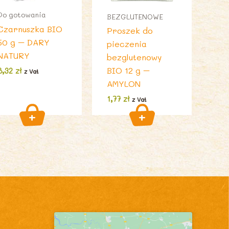
Do gotowania
BEZGLUTENOWE
Czarnuszka BIO
Proszek do
50 g – DARY
pieczenia
NATURY
bezglutenowy
BIO 12 g –
8,32
zł
z Vat
AMYLON
1,77
zł
z Vat