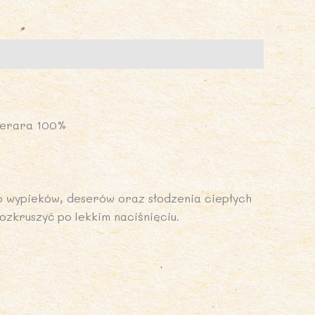
00
IO
LANET
merara 100%
do wypieków, deserów oraz słodzenia ciepłych
ozkruszyć po lekkim naciśnięciu.