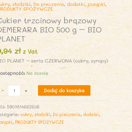
ukry, słodziki
,
Do pieczenia
,
dodatki, posypki
,
RODUKTY SPOŻYWCZE
Cukier trzcinowy brązowy
DEMERARA BIO 500 g – BIO
PLANET
9,94
zł
z Vat
IO PLANET – seria CZERWONA (cukry, syropy)
ostępność:
Na stanie
lość
-
+
Dodaj do koszyka
ukier
rzcinowy
KU:
5907814662606
rązowy
ategorie:
cukry, słodziki
,
Do pieczenia
,
dodatki,
EMERARA
osypki
,
PRODUKTY SPOŻYWCZE
IO