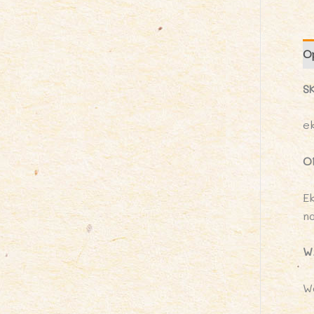
O
S
e
O
E
n
W
W