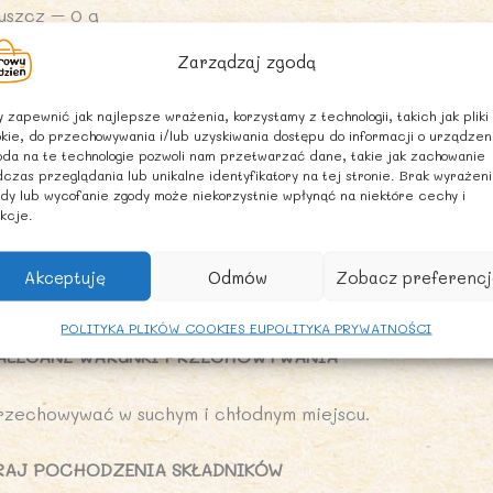
łuszcz – 0 g
Zarządzaj zgodą
 tym kwasy tłuszczowe nasycone – 0 g
 zapewnić jak najlepsze wrażenia, korzystamy z technologii, takich jak pliki
ęglowodany – 100 g
kie, do przechowywania i/lub uzyskiwania dostępu do informacji o urządzen
da na te technologie pozwoli nam przetwarzać dane, takie jak zachowanie
czas przeglądania lub unikalne identyfikatory na tej stronie. Brak wyrażen
 tym cukry – 97 g
dy lub wycofanie zgody może niekorzystnie wpłynąć na niektóre cechy i
kcje.
iałko – 0 g
Akceptuję
Odmów
Zobacz preferencj
l – 0 g
POLITYKA PLIKÓW COOKIES EU
POLITYKA PRYWATNOŚCI
ALECANE WARUNKI PRZECHOWYWANIA
rzechowywać w suchym i chłodnym miejscu.
RAJ POCHODZENIA SKŁADNIKÓW