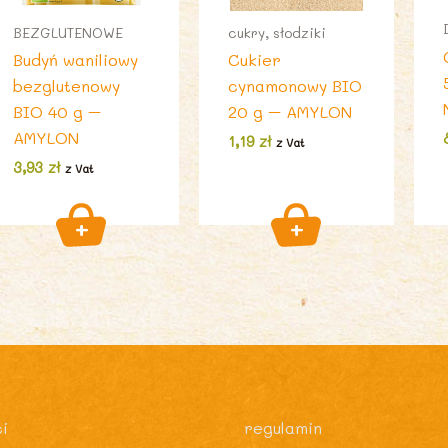
BEZGLUTENOWE
cukry, słodziki
Budyń waniliowy
Cukier
bezglutenowy
cynamonowy BIO
BIO 40 g –
20 g – AMYLON
AMYLON
1,19
zł
z Vat
3,93
zł
z Vat
i
regulamin