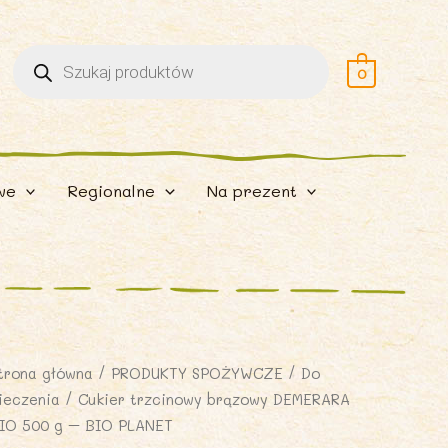
Wyszukiwarka
produktów
0
we
Regionalne
Na prezent
trona główna
/
PRODUKTY SPOŻYWCZE
/
Do
ieczenia
/ Cukier trzcinowy brązowy DEMERARA
IO 500 g – BIO PLANET