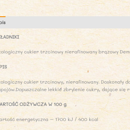
5
g
-
pis
Opinie (0)
B
P
KŁADNIKI
kologiczny cukier trzcinowy nierafinowany brązowy De
PIS
kologiczny cukier trzcinowy, nierafinowany. Doskonały 
apojów.Dopuszczalne lekkie zbrylenie cukry, dające się r
ARTOŚĆ ODŻYWCZA W 100 g
artość energetyczna – 1700 kJ / 400 kcal