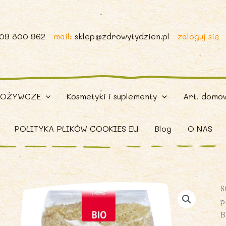
509 800 962
mail:
sklep@zdrowytydzien.pl
zaloguj się
POŻYWCZE
Kosmetyki i suplementy
Art. domo
POLITYKA PLIKÓW COOKIES EU
Blog
O NAS
S
p
B