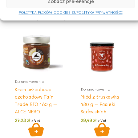
Zobacz preferencje
POLITYKA PLIKÓW COOKIES EU
POLITYKA PRYWATNOŚCI
Podobne produkty
Do smarowania
Krem orzechowo
Do smarowania
czekoladowy Fair
Miód z truskawką
Trade BIO 180 g –
430 g – Pasieki
ALCE NERO
Sadowskich
27,23
zł
29,49
zł
z Vat
z Vat