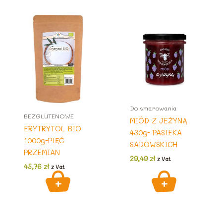
Do smarowania
BEZGLUTENOWE
MIÓD Z JEŻYNĄ
ERYTRYTOL BIO
430g- PASIEKA
1000g-PIĘĆ
SADOWSKICH
PRZEMIAN
29,49
zł
z Vat
45,76
zł
z Vat