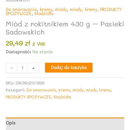
Do smarowania
,
kremy, miody
,
miody, kremy
,
PRODUKTY
SPOŻYWCZE
,
Słodzidła
Miód z rokitnikiem 430 g – Pasieki
Sadowskich
29,49
zł
z Vat
Dostępność:
Na stanie
ilość
-
+
Dodaj do koszyka
Miód
z
SKU:
5907602017892
rokitnikiem
Kategorii:
Do smarowania
,
kremy, miody
,
miody, kremy
,
430
PRODUKTY SPOŻYWCZE
,
Słodzidła
g
-
Pasieki
Sadowskich
Opis