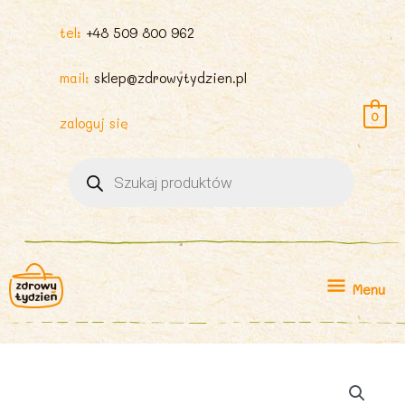
tel:
+48 509 800 962
mail:
sklep@zdrowytydzien.pl
0
zaloguj się
Wyszukiwarka
produktów
Menu
Menu