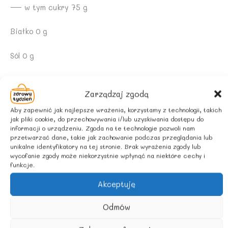
— w tym cukry 75 g
Białko 0 g
Sól 0 g
UWAGI:
Zarządzaj zgodą
Krystalizacja i rozwarstwianie się miodu jest
Aby zapewnić jak najlepsze wrażenia, korzystamy z technologii, takich
zjawiskiem naturalnym i nie wpływa na obniżenie jego
jak pliki cookie, do przechowywania i/lub uzyskiwania dostępu do
jakości.
informacji o urządzeniu. Zgoda na te technologie pozwoli nam
przetwarzać dane, takie jak zachowanie podczas przeglądania lub
unikalne identyfikatory na tej stronie. Brak wyrażenia zgody lub
WARUNKI PRZECHOWYWANIA:
wycofanie zgody może niekorzystnie wpłynąć na niektóre cechy i
funkcje.
Przechowywać w ciemnym i chłodnym miejscu.
Akceptuję
Chronić przed bezpośrednim działaniem promieni
Odmów
słonecznych.