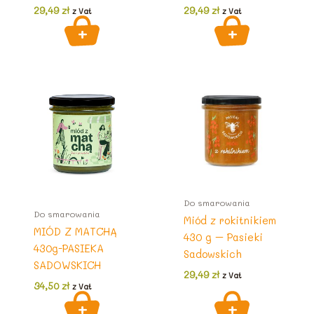
29,49
zł
29,49
zł
z Vat
z Vat
Do smarowania
Do smarowania
Miód z rokitnikiem
MIÓD Z MATCHĄ
430 g – Pasieki
430g-PASIEKA
Sadowskich
SADOWSKICH
29,49
zł
z Vat
34,50
zł
z Vat