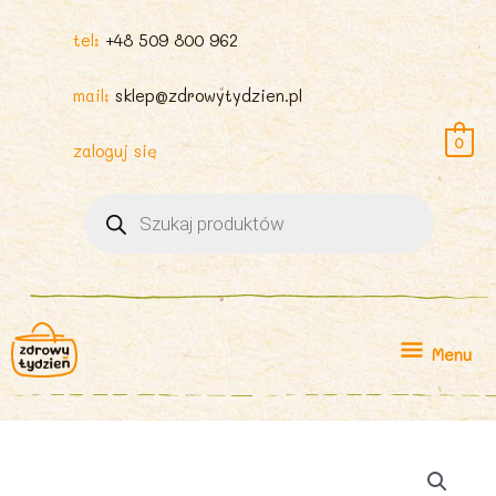
tel:
+48 509 800 962
mail:
sklep@zdrowytydzien.pl
0
zaloguj się
Wyszukiwarka
produktów
Menu
Menu