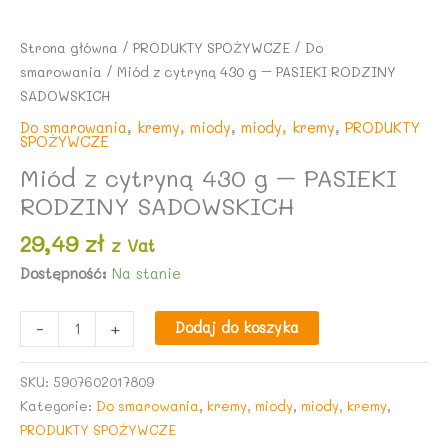
Strona główna
/
PRODUKTY SPOŻYWCZE
/
Do
smarowania
/ Miód z cytryną 430 g – PASIEKI RODZINY
SADOWSKICH
Do smarowania
,
kremy, miody
,
miody, kremy
,
PRODUKTY
SPOŻYWCZE
Miód z cytryną 430 g – PASIEKI
RODZINY SADOWSKICH
29,49
zł
z Vat
Dostępność:
Na stanie
ilość
-
+
Dodaj do koszyka
Miód
z
SKU:
5907602017809
cytryną
Kategorie:
Do smarowania
,
kremy, miody
,
miody, kremy
,
430
PRODUKTY SPOŻYWCZE
g