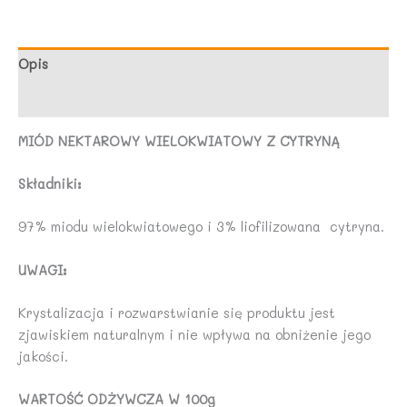
-
PASIEKI
RODZINY
Opis
SADOWSKICH
Opinie (0)
MIÓD NEKTAROWY WIELOKWIATOWY Z CYTRYNĄ
Składniki:
97% miodu wielokwiatowego i 3% liofilizowana cytryna.
UWAGI:
Krystalizacja i rozwarstwianie się produktu jest
zjawiskiem naturalnym i nie wpływa na obniżenie jego
jakości.
WARTOŚĆ ODŻYWCZA W 100g