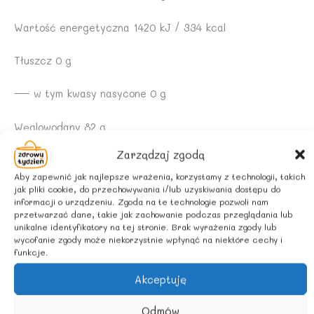
Wartość energetyczna 1420 kJ / 334 kcal
Tłuszcz 0 g
— w tym kwasy nasycone 0 g
Węglowodany 82 g
Zarządzaj zgodą
— w tym cukry 74 g
Aby zapewnić jak najlepsze wrażenia, korzystamy z technologii, takich
jak pliki cookie, do przechowywania i/lub uzyskiwania dostępu do
Białko 0,7 g
informacji o urządzeniu. Zgoda na te technologie pozwoli nam
przetwarzać dane, takie jak zachowanie podczas przeglądania lub
Sól 0 g
unikalne identyfikatory na tej stronie. Brak wyrażenia zgody lub
wycofanie zgody może niekorzystnie wpłynąć na niektóre cechy i
funkcje.
WARUNKI PRZECHOWYWANIA:
Akceptuję
Przechowywać w ciemnym i chłodnym miejscu.
Odmów