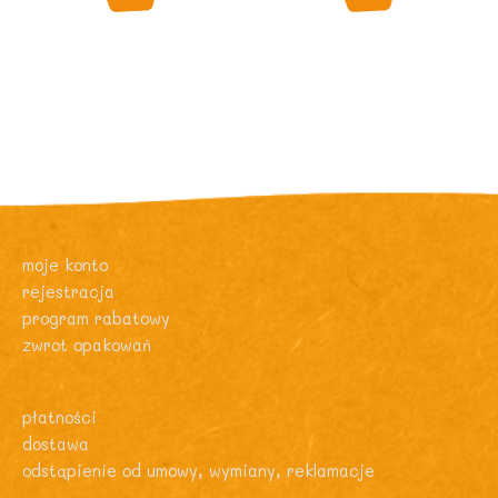
moje konto
rejestracja
program rabatowy
zwrot opakowań
płatności
dostawa
odstąpienie od umowy, wymiany, reklamacje