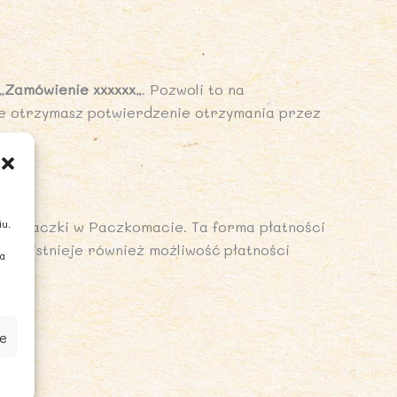
„
Zamówienie xxxxxx
„. Pozwoli to na
ie otrzymasz potwierdzenie otrzymania przez
iu.
ioru paczki w Paczkomacie. Ta forma płatności
PD istnieje również możliwość płatności
ia
e