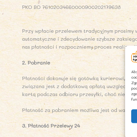
PKO BO 76102034660000900202179638
Przy wpłacie przelewem tradycyjnym prosimy w
automatyczne i zdecydowanie szybsze zaksięgo
nas płatności i rozpoczniemy proces realizacj
2. Pobranie
Aby
coo
Płatności dokonuje się gotówką kurierowi, prz
Zgo
związana jest z dodatkową opłatą uwzględnion
pod
kartą podczas odbioru przesyłki, choć nie wsz
zgo
fun
Płatność za pobraniem możliwa jest od wartoś
3. Płatność Przelewy 24