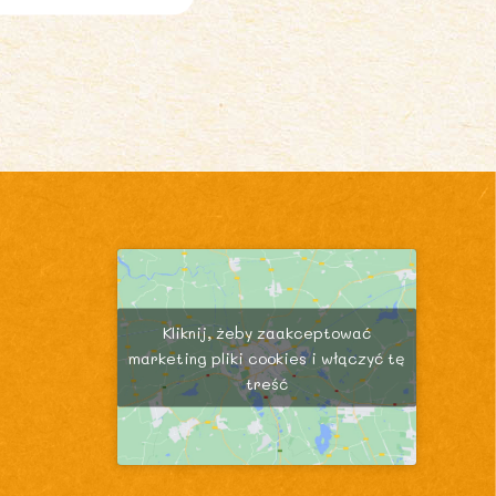
Kliknij, żeby zaakceptować
marketing pliki cookies i włączyć tę
treść