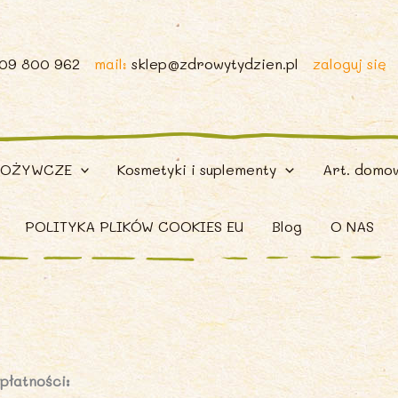
509 800 962
mail:
sklep@zdrowytydzien.pl
zaloguj się
POŻYWCZE
Kosmetyki i suplementy
Art. domo
POLITYKA PLIKÓW COOKIES EU
Blog
O NAS
płatności: