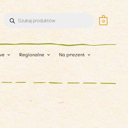
Wyszukiwarka
produktów
0
we
Regionalne
Na prezent