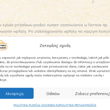
 tytule przelewu podać numer zamówienia w formie np. 
wanie wpłaty. Po zaksięgowaniu wpłaty na naszym konc
i zamówienia.
Zarządzaj zgodą
 zapewnić jak najlepsze wrażenia, korzystamy z technologii, takich jak pliki
kie, do przechowywania i/lub uzyskiwania dostępu do informacji o urządzen
y odbiorze paczki lub kartą płatniczą w przypadku odb
da na te technologie pozwoli nam przetwarzać dane, takie jak zachowanie
ą na koszyku podczas zamówienia. W przypadku kuriera D
czas przeglądania lub unikalne identyfikatory na tej stronie. Brak wyrażen
yscy kurierzy mają ze sobą terminal.
dy lub wycofanie zgody może niekorzystnie wpłynąć na niektóre cechy i
kcje.
ci produktów w koszyku przekraczających wartość 50zł.
Akceptuję
Odmów
Zobacz preferencj
POLITYKA PLIKÓW COOKIES EU
POLITYKA PRYWATNOŚCI