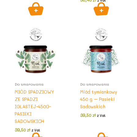
z Vat
Do smarowania
Do smarowania
MIÓD SPADZIOWY
Miód tymiankowy
ZE SPADZI
450 g – Pasieki
IGLASTEJ-450G-
Sadowskich
PASIEKI
39,50
zł
z Vat
SADOWSKICH
39,50
zł
z Vat