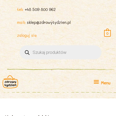
tel:
+48 509 800 962
mail:
sklep@zdrowytydzien.pl
0
zaloguj się
Wyszukiwarka
produktów
Menu
Menu