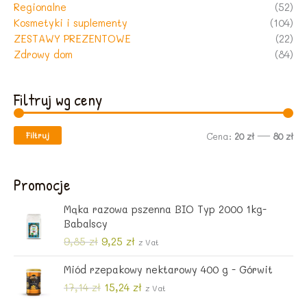
Regionalne
(52)
Kosmetyki i suplementy
(104)
ZESTAWY PREZENTOWE
(22)
Zdrowy dom
(84)
Filtruj wg ceny
Filtruj
C
C
Cena:
20 zł
—
80 zł
e
e
n
n
Promocje
a
a
Mąka razowa pszenna BIO Typ 2000 1kg-
m
m
Babalscy
i
a
P
A
9,85
zł
9,25
zł
z Vat
i
k
n
x
Miód rzepakowy nektarowy 400 g - Górwit
e
t
r
u
P
A
17,14
zł
15,24
zł
z Vat
w
a
i
k