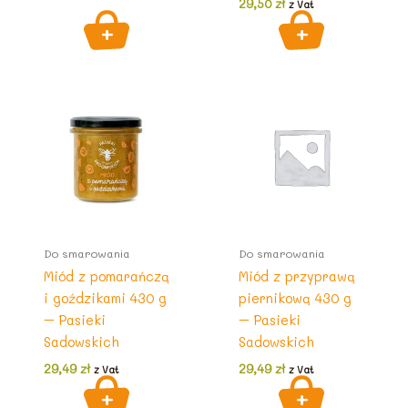
29,50
zł
z Vat
Do smarowania
Do smarowania
Miód z pomarańczą
Miód z przyprawą
i goździkami 430 g
piernikową 430 g
– Pasieki
– Pasieki
Sadowskich
Sadowskich
29,49
zł
29,49
zł
z Vat
z Vat