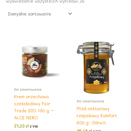
.
Wyświetlanie wszystkich wyników: 26
7
4
z
,
ł
1
z
.
4
ł
.
z
ł
.
Do smarowania
Krem orzechowo
Do smarowania
czekoladowy Fair
Miód nektarowy
Trade BIO 180 g –
rzepakowy Komfort
ALCE NERO
600 g- Górwit
27,23
zł
z Vat
36,48
zł