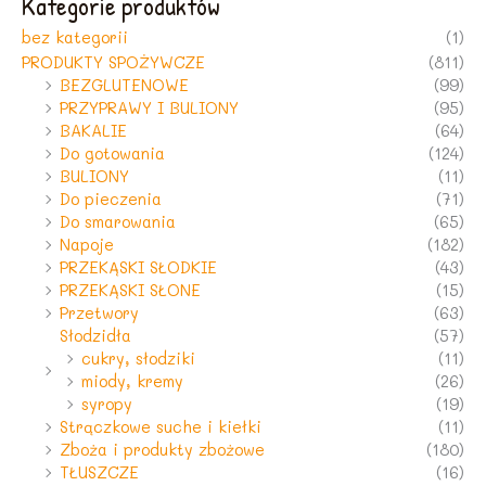
Kategorie produktów
bez kategorii
(1)
PRODUKTY SPOŻYWCZE
(811)
BEZGLUTENOWE
(99)
PRZYPRAWY I BULIONY
(95)
BAKALIE
(64)
Do gotowania
(124)
BULIONY
(11)
Do pieczenia
(71)
Do smarowania
(65)
Napoje
(182)
PRZEKĄSKI SŁODKIE
(43)
PRZEKĄSKI SŁONE
(15)
Przetwory
(63)
Słodzidła
(57)
cukry, słodziki
(11)
miody, kremy
(26)
syropy
(19)
Strączkowe suche i kiełki
(11)
Zboża i produkty zbożowe
(180)
TŁUSZCZE
(16)