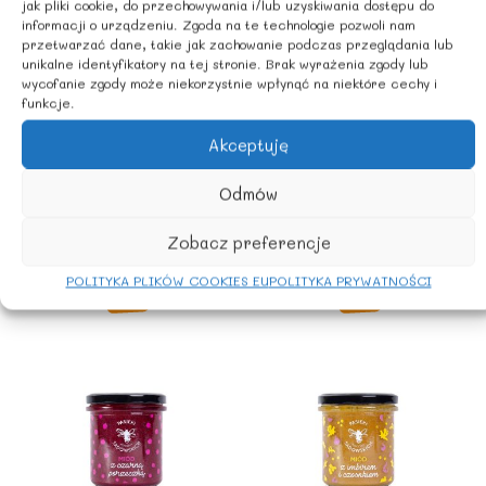
jak pliki cookie, do przechowywania i/lub uzyskiwania dostępu do
informacji o urządzeniu. Zgoda na te technologie pozwoli nam
przetwarzać dane, takie jak zachowanie podczas przeglądania lub
unikalne identyfikatory na tej stronie. Brak wyrażenia zgody lub
wycofanie zgody może niekorzystnie wpłynąć na niektóre cechy i
funkcje.
Do smarowania
Do smarowania
Akceptuję
Miód z cytryną 430
Miód z czarną
g – PASIEKI
porzeczką 1150 g
Odmów
RODZINY
– Pasieki Rodziny
SADOWSKICH
Sadowskich
Zobacz preferencje
29,49
zł
59,50
zł
z Vat
z Vat
POLITYKA PLIKÓW COOKIES EU
POLITYKA PRYWATNOŚCI