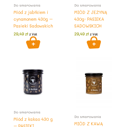
Do smarowania
Do smarowania
Miód z jabłkiem i
MIÓD Z JEŻYNĄ
cynamonem 430g –
430g- PASIEKA
Pasieki Sadowskich
SADOWSKICH
29,49
zł
29,49
zł
z Vat
z Vat
Do smarowania
Do smarowania
Miód z kakao 430 g
MIÓD Z KAWĄ
– PASIEKI