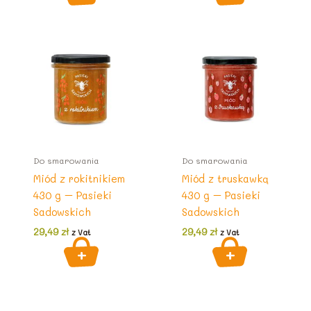
Do smarowania
Do smarowania
Miód z rokitnikiem
Miód z truskawką
430 g – Pasieki
430 g – Pasieki
Sadowskich
Sadowskich
29,49
zł
29,49
zł
z Vat
z Vat