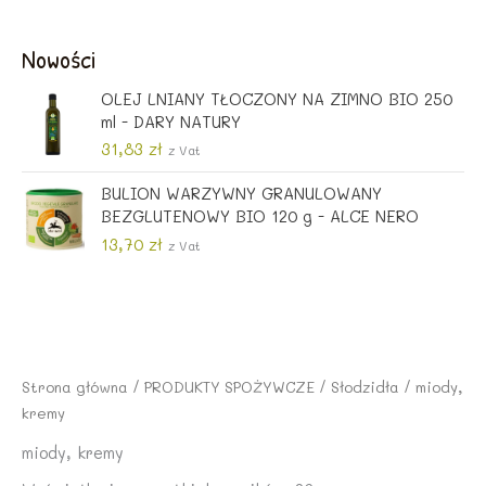
o
l
e
t
t
n
r
u
Nowości
n
a
w
a
a
c
o
l
OLEJ LNIANY TŁOCZONY NA ZIMNO BIO 250
c
e
t
n
ml - DARY NATURY
e
n
n
a
n
a
31,83
zł
a
c
z Vat
a
w
c
e
w
y
BULION WARZYWNY GRANULOWANY
e
n
y
n
BEZGLUTENOWY BIO 120 g - ALCE NERO
n
a
n
o
a
w
13,70
zł
z Vat
o
s
w
y
s
i
y
n
i
:
n
o
ł
9
o
s
a
,
s
i
:
2
i
:
Strona główna
/
PRODUKTY SPOŻYWCZE
/
Słodzidła
/ miody,
9
5
ł
1
kremy
,
a
5
8
z
:
,
miody, kremy
5
ł
1
2