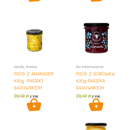
miody, kremy
Do smarowania
MIÓD Z ANANASEM
MIÓD Z BORÓWKĄ
430g -PASIEKI
430g-PASIEKA
SADOWSKICH
SADOWSKICH
29,49
zł
29,49
zł
z Vat
z Vat