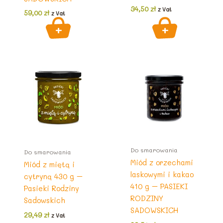
34,50
zł
z Vat
59,00
zł
z Vat
Do smarowania
Do smarowania
Miód z orzechami
Miód z miętą i
laskowymi i kakao
cytryną 430 g –
410 g – PASIEKI
Pasieki Rodziny
RODZINY
Sadowskich
SADOWSKICH
29,49
zł
z Vat