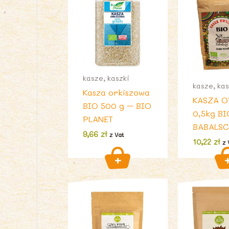
kasze, kaszki
kasze, kas
Kasza orkiszowa
KASZA 
BIO 500 g – BIO
0,5kg BI
PLANET
BABALS
9,66
zł
z Vat
10,22
zł
z 