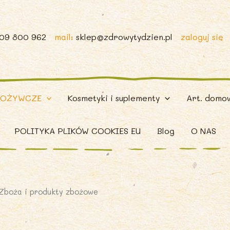
509 800 962
mail:
sklep@zdrowytydzien.pl
zaloguj się
POŻYWCZE
Kosmetyki i suplementy
Art. domo
POLITYKA PLIKÓW COOKIES EU
Blog
O NAS
Zboża i produkty zbożowe