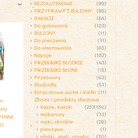
BEZGLUTENOWE
(99)
PRZYPRAWY I BULIONY
(95)
BAKALIE
(64)
Do gotowania
(123)
BULIONY
(11)
Do pieczenia
(71)
Do smarowania
(65)
Napoje
(182)
PRZEKĄSKI SŁODKIE
(43)
PRZEKĄSKI SŁONE
(15)
Przetwory
(63)
Słodzidła
(57)
Strączkowe suche i kiełki
(11)
Zboża i produkty zbożowe
on
kasze, kaszki
(25)
(180)
sty
makarony
(73)
 PENNE
mąki, skrobie
(26)
RO
pieczywo
(1)
płatki, musli, otręby
(20)