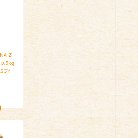
i
NA Z
0,5kg
LSCY