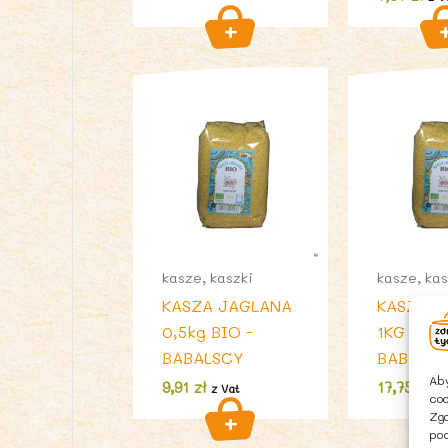
kasze, kaszki
kasze, kas
KASZA JAGLANA
KASZA J
0,5kg BIO -
1KG BIO-
BABALSCY
BABALS
Aby
9,91
zł
17,75
zł
z Vat
z 
coo
Zgo
pod