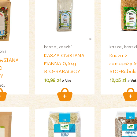
kasze, kaszki
kasze, kaszk
zki
KASZA OWSIANA
Kasza z
OWSIANA
MANNA 0,5kg
samopszy 
O –
BIO-BABALSCY
BIO-Babals
CY
10,96
zł
12,05
zł
z Vat
z Vat
Vat