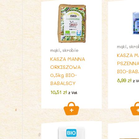
mąki, skro
mąki, skrobie
KASZA 
KASZA MANNA
PSZENNA
ORKISZOWA
BIO-BAB
0,5kg BIO-
8,99
zł
z V
BABALSCY
10,51
zł
z Vat