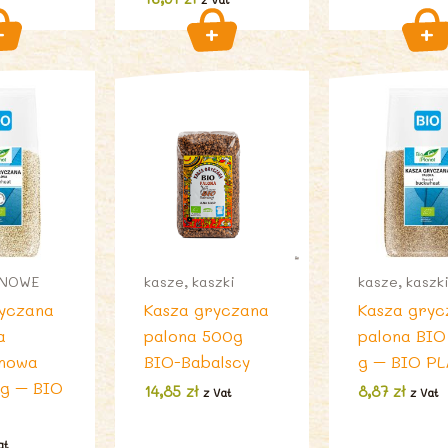
ENOWE
kasze, kaszki
kasze, kaszk
ryczana
Kasza gryczana
Kasza gryc
a
palona 500g
palona BIO
enowa
BIO-Babalscy
g – BIO PL
 g – BIO
14,85
zł
8,87
zł
z Vat
z Vat
at