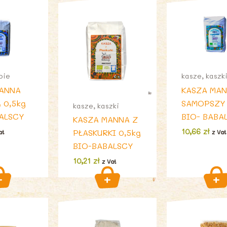
bie
kasze, kaszk
MANNA
KASZA MAN
 0,5kg
SAMOPSZY 
kasze, kaszki
ALSCY
BIO- BABA
KASZA MANNA Z
10,66
zł
PŁASKURKI 0,5kg
at
z Vat
BIO-BABALSCY
10,21
zł
z Vat