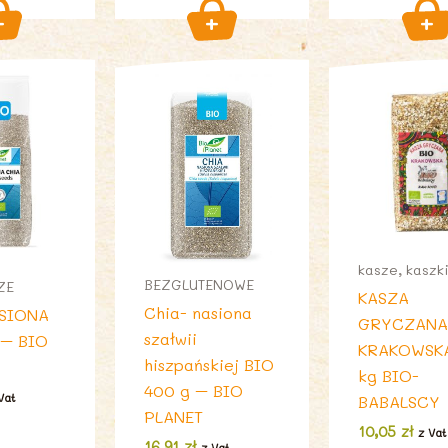
kasze, kaszk
BEZGLUTENOWE
ZE
KASZA
Chia- nasiona
SIONA
GRYCZAN
szałwii
 – BIO
KRAKOWSKA
hiszpańskiej BIO
kg BIO-
400 g – BIO
Vat
BABALSCY
PLANET
10,05
zł
z Vat
16,91
zł
z Vat