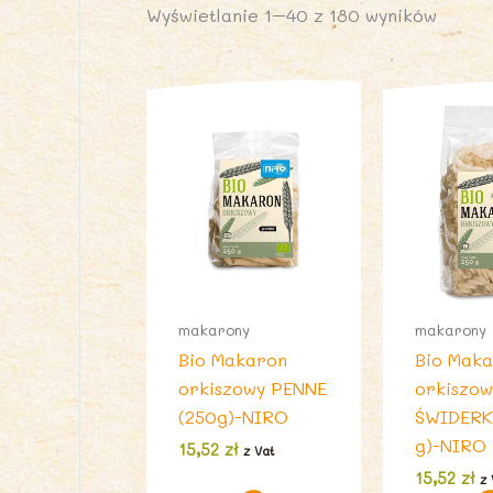
Wyświetlanie 1–40 z 180 wyników
makarony
makarony
Bio Makaron
Bio Mak
orkiszowy PENNE
orkiszow
(250g)-NIRO
ŚWIDERK
g)-NIRO
15,52
zł
z Vat
15,52
zł
z 