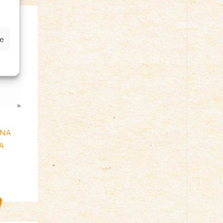
e
i
NNA
A