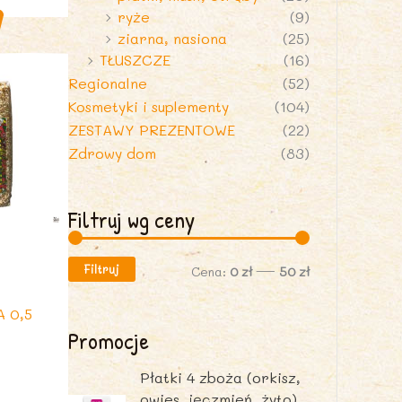
ryże
(9)
ziarna, nasiona
(25)
TŁUSZCZE
(16)
Regionalne
(52)
Kosmetyki i suplementy
(104)
ZESTAWY PREZENTOWE
(22)
Zdrowy dom
(83)
Filtruj wg ceny
i
Filtruj
C
C
Cena:
0 zł
—
50 zł
A
e
e
 0,5
n
n
Promocje
a
a
Płatki 4 zboża (orkisz,
m
m
owies, jęczmień, żyto)