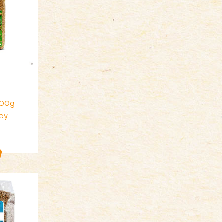
i
500g
cy