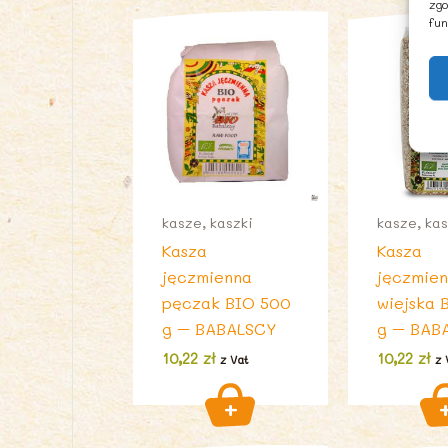
zgo
fun
kasze, kaszki
kasze, kas
Kasza
Kasza
jęczmienna
jęczmie
pęczak BIO 500
wiejska 
g – BABALSCY
g – BAB
10,22
zł
10,22
zł
z Vat
z 