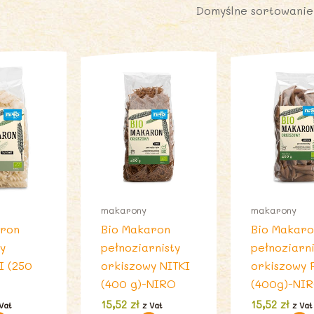
makarony
makarony
aron
Bio Makaron
Bio Makar
y
pełnoziarnisty
pełnoziarni
I (250
orkiszowy NITKI
orkiszowy
(400 g)-NIRO
(400g)-NI
15,52
zł
15,52
zł
Vat
z Vat
z Vat