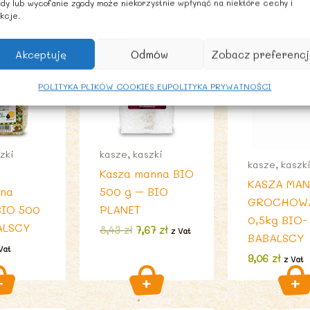
dy lub wycofanie zgody może niekorzystnie wpłynąć na niektóre cechy i
kcje.
PROMOCJA
Akceptuję
Odmów
Zobacz preferencj
POLITYKA PLIKÓW COOKIES EU
POLITYKA PRYWATNOŚCI
zki
kasze, kaszki
kasze, kaszk
Kasza manna BIO
KASZA MA
nna
500 g – BIO
GROCHOW
BIO 500
PLANET
0,5kg BIO-
ALSCY
Pierwotna
Aktualna
8,43
zł
7,67
zł
z Vat
BABALSCY
cena
cena
Vat
wynosiła:
wynosi:
9,06
zł
z Vat
8,43 zł.
7,67 zł.