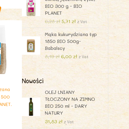
i
a
BIO 300 g - BIO
PLANET
n
x
P
A
6,28
zł
5,71
zł
z Vat
i
k
Mąka kukurydziana typ
e
t
1850 BIO 500g-
r
u
Babalscy
w
a
o
l
P
A
8,19
zł
6,00
zł
z Vat
t
n
i
k
n
a
e
t
a
c
r
u
Nowości
i
c
e
w
a
zana
e
n
o
l
OLEJ LNIANY
 500
n
a
t
n
TŁOCZONY NA ZIMNO
a
w
ANET.
n
a
BIO 250 ml - DARY
w
y
a
c
NATURY
y
n
c
e
31,83
zł
z Vat
n
o
e
n