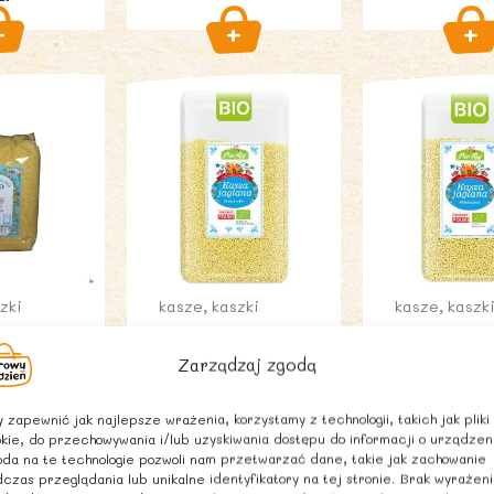
zki
kasze, kaszki
kasze, kaszk
AGLANA
KASZA JAGLANA
KASZA JA
Zarządzaj zgodą
BIO (POLSKA) 1
BIO (POLS
CY
kg – BIO RAJ
500 g – B
 zapewnić jak najlepsze wrażenia, korzystamy z technologii, takich jak pliki
11,68
zł
7,02
zł
Vat
z Vat
z Vat
kie, do przechowywania i/lub uzyskiwania dostępu do informacji o urządzen
da na te technologie pozwoli nam przetwarzać dane, takie jak zachowanie
czas przeglądania lub unikalne identyfikatory na tej stronie. Brak wyrażen