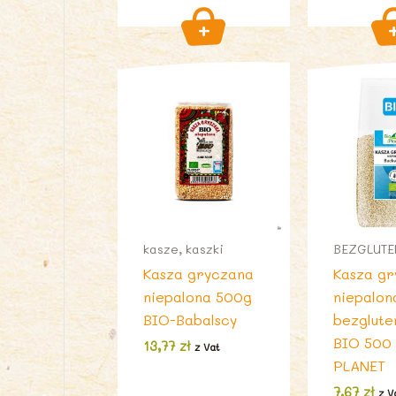
kasze, kaszki
BEZGLUT
Kasza gryczana
Kasza g
niepalona 500g
niepalon
BIO-Babalscy
bezglut
BIO 500
13,77
zł
z Vat
PLANET
7,67
zł
z V