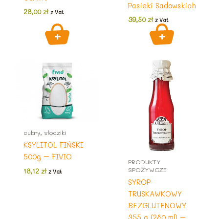
Pasieki Sadowskich
28,00
zł
z Vat
39,50
zł
z Vat
cukry, słodziki
KSYLITOL FIŃSKI
500g – FIVIO
PRODUKTY
SPOŻYWCZE
18,12
zł
z Vat
SYROP
TRUSKAWKOWY
BEZGLUTENOWY
355 g (280 ml) –