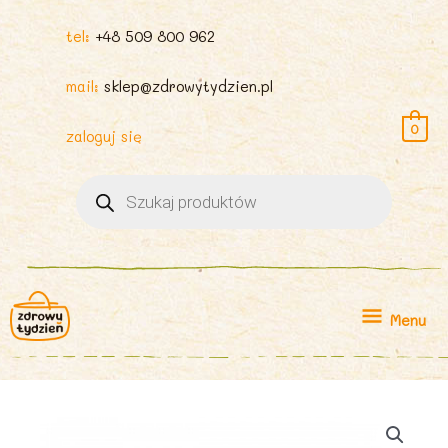
tel:
+48 509 800 962
mail:
sklep@zdrowytydzien.pl
0
zaloguj się
Wyszukiwarka
produktów
Menu
Menu