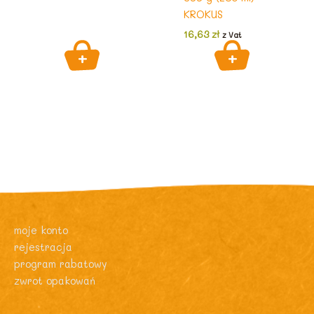
KROKUS
16,63
zł
z Vat
moje konto
rejestracja
program rabatowy
zwrot opakowań