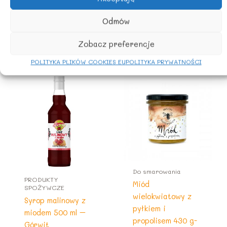
Chronić przed promieniami słonecznymi
Odmów
Zobacz preferencje
Podobne produkty
POLITYKA PLIKÓW COOKIES EU
POLITYKA PRYWATNOŚCI
Do smarowania
PRODUKTY
Miód
SPOŻYWCZE
wielokwiatowy z
Syrop malinowy z
pyłkiem i
miodem 500 ml –
propolisem 430 g-
Górwit