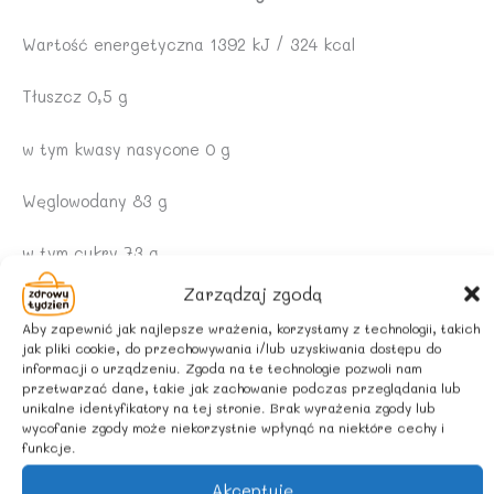
Wartość energetyczna 1392 kJ / 324 kcal
Tłuszcz 0,5 g
w tym kwasy nasycone 0 g
Węglowodany 83 g
w tym cukry 73 g
Zarządzaj zgodą
Białko 1,0 g
Aby zapewnić jak najlepsze wrażenia, korzystamy z technologii, takich
jak pliki cookie, do przechowywania i/lub uzyskiwania dostępu do
Sól 0 g
informacji o urządzeniu. Zgoda na te technologie pozwoli nam
przetwarzać dane, takie jak zachowanie podczas przeglądania lub
unikalne identyfikatory na tej stronie. Brak wyrażenia zgody lub
ZALECANE WARUNKI PRZECHOWYWANIA
:
wycofanie zgody może niekorzystnie wpłynąć na niektóre cechy i
funkcje.
Przechowywać w ciemnym i chłodnym miejscu.
Akceptuję