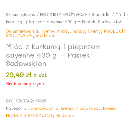
Strona główna
/
PRODUKTY SPOŻYWCZE
/
Słodzidła
/ Miód z
kurkumą i pieprzem cayenne 430 g – Pasieki Sadowskich
Do smarowania
,
kremy, miody
,
miody, kremy
,
PRODUKTY
SPOŻYWCZE
,
Słodzidła
Miód z kurkumą i pieprzem
cayenne 430 g – Pasieki
Sadowskich
29,49
zł
z Vat
Brak w magazynie
SKU:
5907602017489
Kategorii:
Do smarowania
,
kremy, miody
,
miody, kremy
,
PRODUKTY SPOŻYWCZE
,
Słodzidła