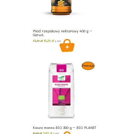
Miód rzepakowy nektarowy 400 g –
Górwit
Pierwotna
Aktualna
17,14
zł
15,24
zł
z Vat
cena
cena
wynosiła:
wynosi:
17,14 zł.
15,24 zł.
Produkt
Promocja
W
Promocji
Kasza manna BIO 500 g – BIO PLANET
Pierwotna
Aktualna
8,43
zł
7,67
zł
z Vat