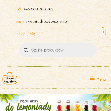
tel:
+48 509 800 962
mail:
sklep@zdrowytydzien.pl
0
zaloguj się
Wyszukiwarka
produktów
Menu
Menu