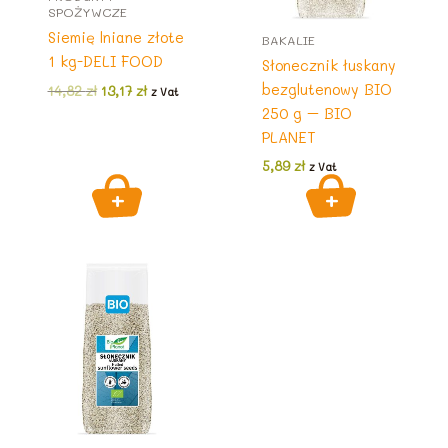
SPOŻYWCZE
Siemię lniane złote
BAKALIE
1 kg-DELI FOOD
Słonecznik łuskany
bezglutenowy BIO
Pierwotna
Aktualna
14,82
zł
13,17
zł
z Vat
cena
cena
250 g – BIO
wynosiła:
wynosi:
PLANET
14,82 zł.
13,17 zł.
5,89
zł
z Vat