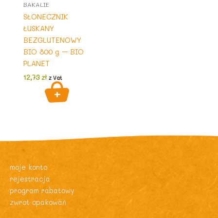
BAKALIE
SŁONECZNIK
ŁUSKANY
BEZGLUTENOWY
BIO 800 g – BIO
PLANET
12,73
zł
z Vat
moje konto
rejestracja
program rabatowy
zwrot opakowań