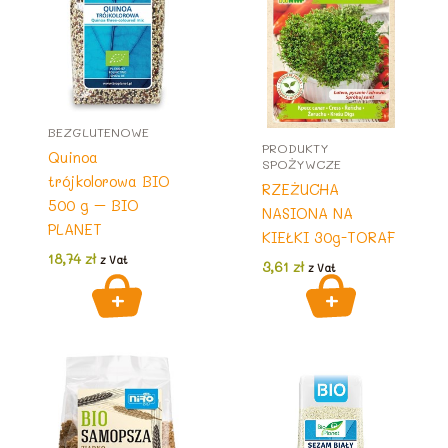
BEZGLUTENOWE
PRODUKTY
Quinoa
SPOŻYWCZE
trójkolorowa BIO
RZEŻUCHA
500 g – BIO
NASIONA NA
PLANET
KIEŁKI 30g-TORAF
18,74
zł
z Vat
3,61
zł
z Vat