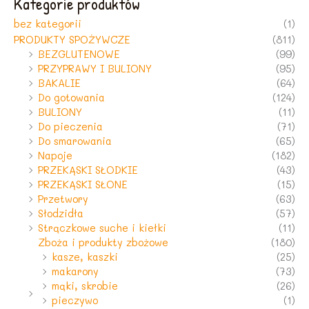
Kategorie produktów
bez kategorii
(1)
PRODUKTY SPOŻYWCZE
(811)
BEZGLUTENOWE
(99)
PRZYPRAWY I BULIONY
(95)
BAKALIE
(64)
Do gotowania
(124)
BULIONY
(11)
Do pieczenia
(71)
Do smarowania
(65)
Napoje
(182)
PRZEKĄSKI SŁODKIE
(43)
PRZEKĄSKI SŁONE
(15)
Przetwory
(63)
Słodzidła
(57)
Strączkowe suche i kiełki
(11)
Zboża i produkty zbożowe
(180)
kasze, kaszki
(25)
makarony
(73)
mąki, skrobie
(26)
pieczywo
(1)