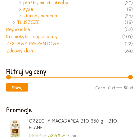
płatki, musli, otręby
(20)
ryże
(9)
ziarna, nasiona
(25)
TŁUSZCZE
(16)
Regionalne
(52)
Kosmetyki i suplementy
(104)
ZESTAWY PREZENTOWE
(22)
Zdrowy dom
(84)
Filtruj wg ceny
Filtruj
C
C
Cena:
0 zł
—
50 zł
e
e
n
n
Promocje
a
a
ORZECHY MACADAMIA BIO 350 g - BIO
m
m
PLANET
i
a
P
A
56,42
zł
52,48
zł
z Vat