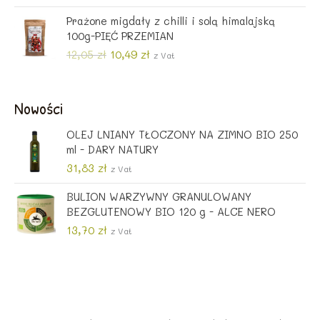
i
k
n
x
Prażone migdały z chilli i solą himalajską
e
t
100g-PIĘĆ PRZEMIAN
r
u
w
a
P
A
12,05
zł
10,49
zł
z Vat
o
l
i
k
t
n
e
t
n
a
r
u
Nowości
a
c
w
a
c
e
o
l
OLEJ LNIANY TŁOCZONY NA ZIMNO BIO 250
e
n
t
n
ml - DARY NATURY
n
a
n
a
31,83
zł
z Vat
a
w
a
c
w
y
c
e
BULION WARZYWNY GRANULOWANY
y
n
e
n
BEZGLUTENOWY BIO 120 g - ALCE NERO
n
o
n
a
13,70
zł
o
s
z Vat
a
w
s
i
w
y
i
:
y
n
ł
5
n
o
a
2
o
s
:
,
s
i