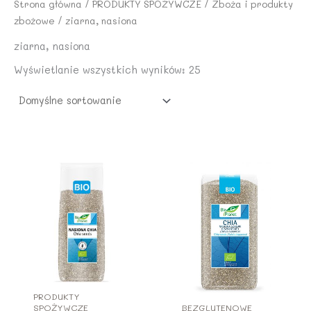
5
4
i
:
Strona główna
/
PRODUKTY SPOŻYWCZE
/
Zboża i produkty
6
8
ł
1
zbożowe
/ ziarna, nasiona
,
a
0
4
z
ziarna, nasiona
:
,
2
ł
1
4
Wyświetlanie wszystkich wyników: 25
.
2
9
z
,
ł
0
z
.
5
ł
.
z
ł
.
PRODUKTY
SPOŻYWCZE
BEZGLUTENOWE