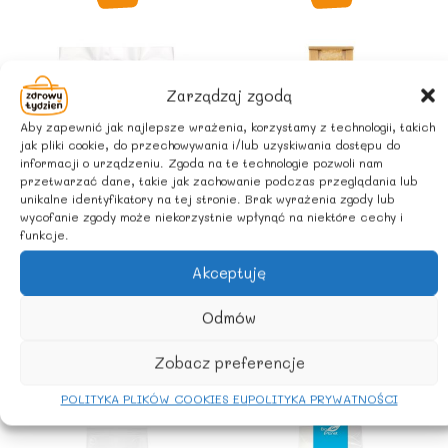
Zarządzaj zgodą
Aby zapewnić jak najlepsze wrażenia, korzystamy z technologii, takich
jak pliki cookie, do przechowywania i/lub uzyskiwania dostępu do
informacji o urządzeniu. Zgoda na te technologie pozwoli nam
przetwarzać dane, takie jak zachowanie podczas przeglądania lub
BEZGLUTENOWE
unikalne identyfikatory na tej stronie. Brak wyrażenia zgody lub
Płatki owsiane
wycofanie zgody może niekorzystnie wpłynąć na niektóre cechy i
funkcje.
bezglutenowe
PRODUKTY
zwykłe 500g-PIĘĆ
SPOŻYWCZE
Akceptuję
PRZEMIAN
Płaskurka ziarno
BIO 400 g – NIRO
10,90
zł
Odmów
z Vat
9,64
zł
z Vat
Zobacz preferencje
POLITYKA PLIKÓW COOKIES EU
POLITYKA PRYWATNOŚCI