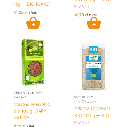
1kg – BIO PLANET
PLANET
41,23
zł
z Vat
10,73
zł
z Vat
HERBATY, KAWY,
KAKAO
PRODUKTY
SPOŻYWCZE
Nasiona wiesiołka
ORKISZ (ZIARNO)
bio 100 g- DARY
BIO 400 g – BIO
NATURY
PLANET
8,13
zł
z Vat