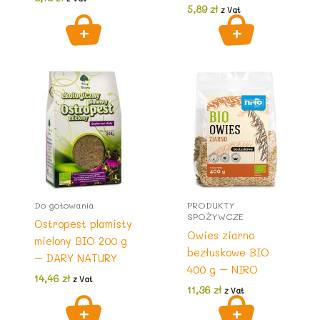
5,89
zł
z Vat
Do gotowania
PRODUKTY
SPOŻYWCZE
Ostropest plamisty
Owies ziarno
mielony BIO 200 g
bezłuskowe BIO
– DARY NATURY
400 g – NIRO
14,46
zł
z Vat
11,36
zł
z Vat