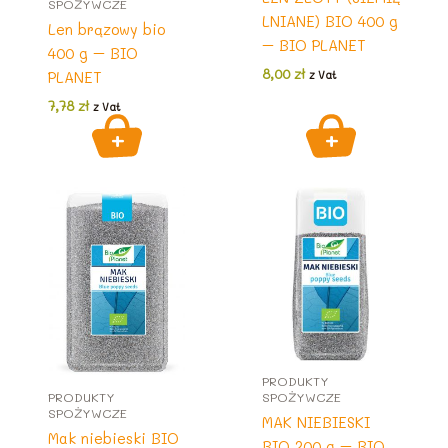
SPOŻYWCZE
LNIANE) BIO 400 g
Len brązowy bio
– BIO PLANET
400 g – BIO
8,00
zł
PLANET
z Vat
7,78
zł
z Vat
PRODUKTY
PRODUKTY
SPOŻYWCZE
SPOŻYWCZE
MAK NIEBIESKI
Mak niebieski BIO
BIO 200 g – BIO