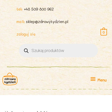
tel:
+48 509 800 962
mail:
sklep@zdrowytydzien.pl
0
zaloguj się
Wyszukiwarka
produktów
Menu
Menu