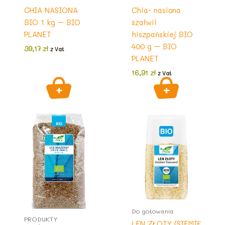
CHIA NASIONA
Chia- nasiona
BIO 1 kg – BIO
szałwii
PLANET
hiszpańskiej BIO
400 g – BIO
39,17
zł
z Vat
PLANET
16,91
zł
z Vat
Do gotowania
PRODUKTY
LEN ZŁOTY (SIEMIĘ