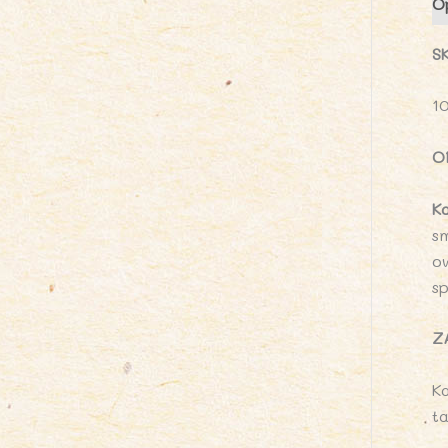
O
S
1
O
K
s
o
sp
Z
K
t