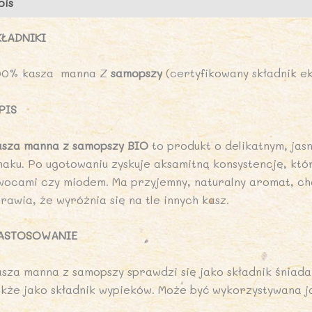
pis
Opinie (0)
KŁADNIKI
00% kasza manna Z
samopszy
(certyfikowany składnik e
PIS
asza manna z samopszy BIO
to produkt o delikatnym, ja
maku. Po ugotowaniu zyskuje aksamitną konsystencję, któ
wocami czy miodem. Ma przyjemny, naturalny aromat, ch
rawia, że wyróżnia się na tle innych kasz.
ASTOSOWANIE
asza manna z samopszy sprawdzi się jako składnik śniad
akże jako składnik wypieków. Może być wykorzystywana j