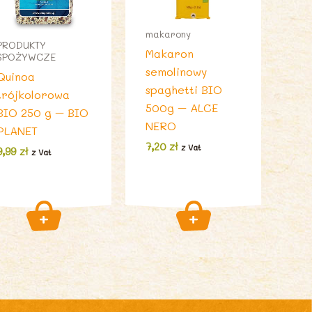
makarony
PRODUKTY
Makaron
SPOŻYWCZE
semolinowy
Quinoa
spaghetti BIO
trójkolorowa
500g – ALCE
BIO 250 g – BIO
NERO
PLANET
7,20
zł
z Vat
9,99
zł
z Vat