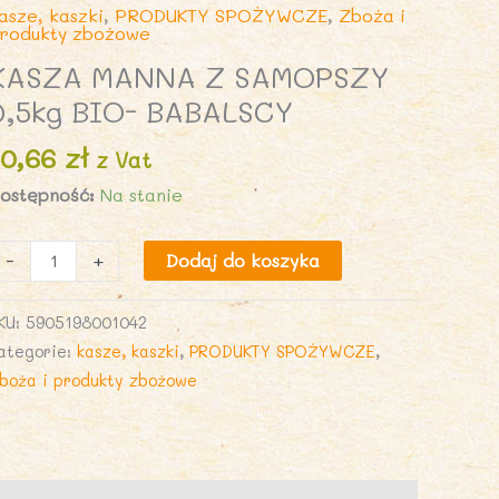
asze, kaszki
,
PRODUKTY SPOŻYWCZE
,
Zboża i
rodukty zbożowe
KASZA MANNA Z SAMOPSZY
0,5kg BIO- BABALSCY
10,66
zł
z Vat
ostępność:
Na stanie
lość
-
+
Dodaj do koszyka
ASZA
ANNA
KU:
5905198001042
ategorie:
kasze, kaszki
,
PRODUKTY SPOŻYWCZE
,
AMOPSZY
boża i produkty zbożowe
,5kg
IO-
ABALSCY