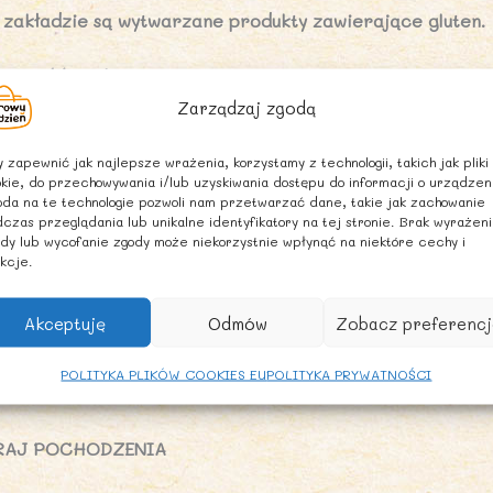
 zakładzie są wytwarzane produkty zawierające gluten.
ARTOŚĆ ODŻYWCZA 100 g PRODUKTU
Zarządzaj zgodą
artość energetyczna 1487 kJ/351kcal
łuszcz 2,43g
 zapewnić jak najlepsze wrażenia, korzystamy z technologii, takich jak pliki
kie, do przechowywania i/lub uzyskiwania dostępu do informacji o urządzen
 tym kwasy tłuszczowe nasycone 0,54 g
da na te technologie pozwoli nam przetwarzać dane, takie jak zachowanie
ęglowodany 62,89 g
czas przeglądania lub unikalne identyfikatory na tej stronie. Brak wyrażen
dy lub wycofanie zgody może niekorzystnie wpłynąć na niektóre cechy i
 tym cukry 2,5 g
kcje.
onnik 11,42 g
iałko 13,90g
Akceptuję
Odmów
Zobacz preferencj
l <0,01 g
POLITYKA PLIKÓW COOKIES EU
POLITYKA PRYWATNOŚCI
wynik naturalnej obecności sodu
RAJ POCHODZENIA