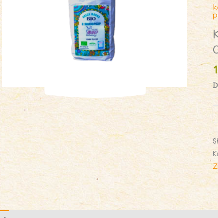
k
p
D
i
K
M
S
Z
K
S
Z
0
B
B