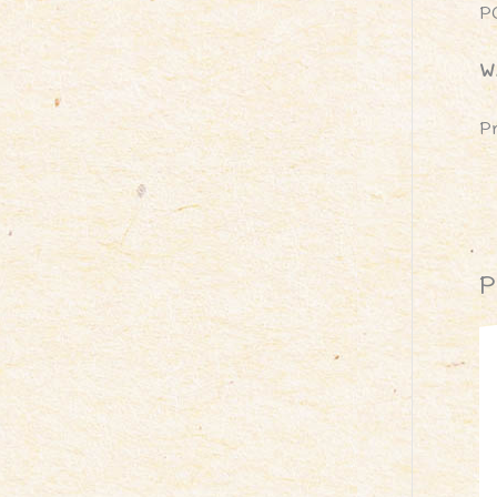
P
W
P
P