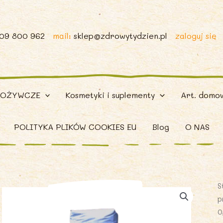
509 800 962
mail:
sklep@zdrowytydzien.pl
zaloguj się
POŻYWCZE
Kosmetyki i suplementy
Art. domo
POLITYKA PLIKÓW COOKIES EU
Blog
O NAS
S
p
0