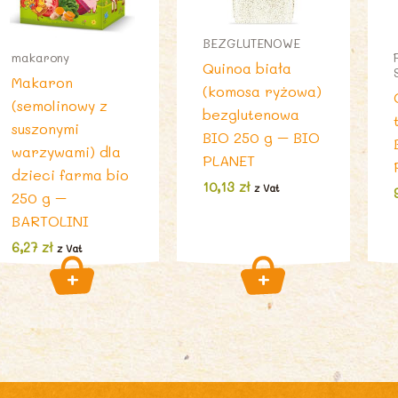
BEZGLUTENOWE
makarony
Quinoa biała
Makaron
(komosa ryżowa)
(semolinowy z
bezglutenowa
suszonymi
BIO 250 g – BIO
warzywami) dla
PLANET
dzieci farma bio
10,13
zł
z Vat
250 g –
BARTOLINI
6,27
zł
z Vat