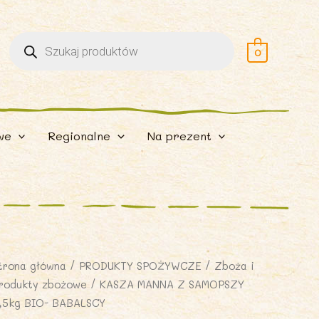
Wyszukiwarka
produktów
0
we
Regionalne
Na prezent
trona główna
/
PRODUKTY SPOŻYWCZE
/
Zboża i
rodukty zbożowe
/ KASZA MANNA Z SAMOPSZY
,5kg BIO- BABALSCY