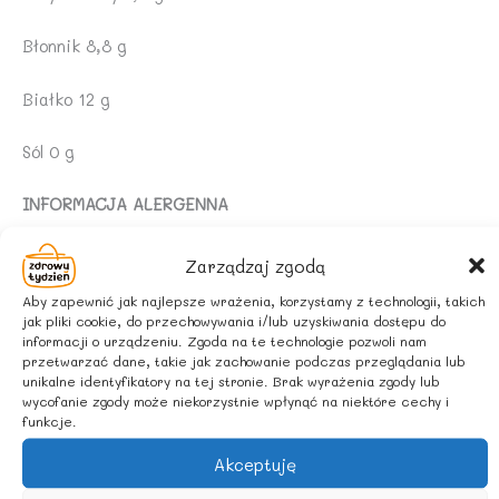
Błonnik 8,8 g
Białko 12 g
Sól 0 g
INFORMACJA ALERGENNA
Produkt może zawierać:
ORZESZKI ZIEMNE, ORZECHY,
Zarządzaj zgodą
NASIONA SEZAMU, SOJĘ
.
Aby zapewnić jak najlepsze wrażenia, korzystamy z technologii, takich
jak pliki cookie, do przechowywania i/lub uzyskiwania dostępu do
ZALECANE WARUNKI PRZECHOWYWANIA
informacji o urządzeniu. Zgoda na te technologie pozwoli nam
przetwarzać dane, takie jak zachowanie podczas przeglądania lub
unikalne identyfikatory na tej stronie. Brak wyrażenia zgody lub
Przechowywać w suchym i chłodnym miejscu.
wycofanie zgody może niekorzystnie wpłynąć na niektóre cechy i
funkcje.
POCHODZENIE SKŁADNIKÓW
Akceptuję
Włochy