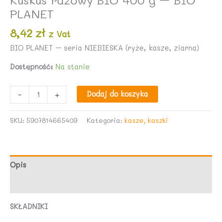
PLANET
8,42
zł
z Vat
BIO PLANET – seria NIEBIESKA (ryże, kasze, ziarna)
Dostępność:
Na stanie
ilość
-
+
Dodaj do koszyka
Kuskus
razowy
SKU:
5907814665409
Kategoria:
kasze, kaszki
BIO
400
g
-
Opis
BIO
Opinie (0)
PLANET
SKŁADNIKI