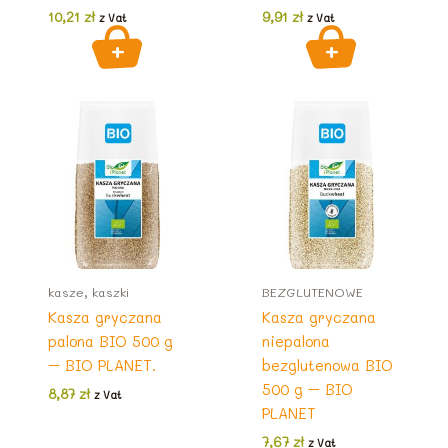
10,21
zł
9,91
zł
z Vat
z Vat
kasze, kaszki
BEZGLUTENOWE
Kasza gryczana
Kasza gryczana
palona BIO 500 g
niepalona
– BIO PLANET.
bezglutenowa BIO
500 g – BIO
8,87
zł
z Vat
PLANET
7,67
zł
z Vat