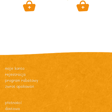
moje konto
rejestracja
program rabatowy
zwrot opakowań
płatności
dostawa