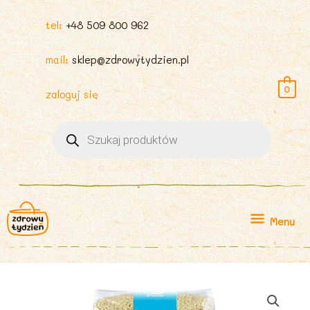
tel:
+48 509 800 962
mail:
sklep@zdrowytydzien.pl
0
zaloguj się
Wyszukiwarka
produktów
Menu
Menu