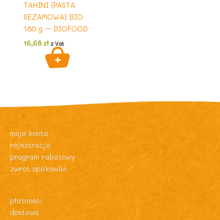
TAHINI (PASTA
SEZAMOWA) BIO
180 g – BIOFOOD
16,68
zł
z Vat
moje konto
rejestracja
program rabatowy
zwrot opakowań
płatności
dostawa