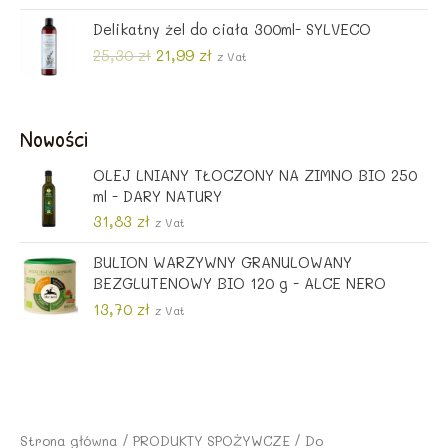
i
k
n
x
Delikatny żel do ciała 300ml- SYLVECO
e
t
r
u
P
A
25,30
zł
21,99
zł
z Vat
w
a
i
k
o
l
e
t
t
n
r
u
Nowości
n
a
w
a
a
c
o
l
OLEJ LNIANY TŁOCZONY NA ZIMNO BIO 250
c
e
t
n
ml - DARY NATURY
e
n
n
a
n
a
31,83
zł
a
c
z Vat
a
w
c
e
w
y
BULION WARZYWNY GRANULOWANY
e
n
y
n
BEZGLUTENOWY BIO 120 g - ALCE NERO
n
a
n
o
a
w
13,70
zł
z Vat
o
s
w
y
s
i
y
n
i
:
n
o
ł
1
o
s
a
0
s
i
:
,
i
:
Strona główna
/
PRODUKTY SPOŻYWCZE
/
Do