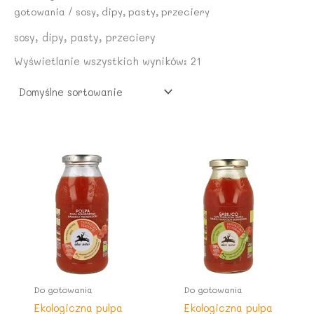
1
4
ł
2
gotowania
/ sosy, dipy, pasty, przeciery
2
9
a
1
,
:
,
sosy, dipy, pasty, przeciery
0
z
2
9
5
ł
Wyświetlanie wszystkich wyników: 21
5
9
.
,
z
3
z
ł
0
ł
.
.
z
ł
.
Do gotowania
Do gotowania
Ekologiczna pulpa
Ekologiczna pulpa