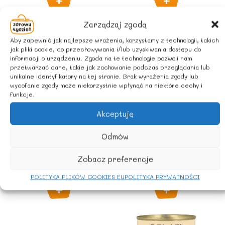
Zarządzaj zgodą
Aby zapewnić jak najlepsze wrażenia, korzystamy z technologii, takich
jak pliki cookie, do przechowywania i/lub uzyskiwania dostępu do
informacji o urządzeniu. Zgoda na te technologie pozwoli nam
przetwarzać dane, takie jak zachowanie podczas przeglądania lub
unikalne identyfikatory na tej stronie. Brak wyrażenia zgody lub
wycofanie zgody może niekorzystnie wpłynąć na niektóre cechy i
funkcje.
Akceptuję
Do gotowania
Do gotowania
Pesto czosnek
PESTO Z CUKINII
Odmów
niedźwiedzi 140g
BIO 130 g – ALCE
Zobacz preferencje
– GÓRWIT
NERO
17,50
zł
11,84
zł
z Vat
z Vat
POLITYKA PLIKÓW COOKIES EU
POLITYKA PRYWATNOŚCI