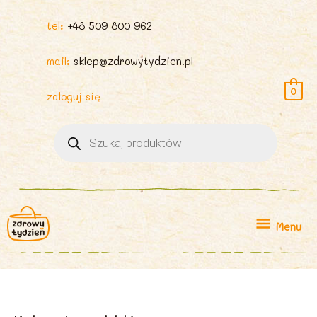
tel:
+48 509 800 962
mail:
sklep@zdrowytydzien.pl
0
zaloguj się
Wyszukiwarka
produktów
Menu
Menu