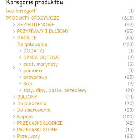
Kategorie produktów
bez kategorii
(1)
PRODUKTY SPOŻYWCZE
(805)
BEZGLUTENOWE
(99)
PRZYPRAWY I BULIONY
(95)
BAKALIE
(64)
Do gotowania
(123)
DODATKI
(1)
DANIA GOTOWE
(7)
ocet, marynaty
(6)
panierki
(1)
przyprawy
(65)
Sole
(7)
sosy, dipy, pasty, przeciery
(21)
BULIONY
(11)
Do pieczenia
(70)
Do smarowania
(63)
Napoje
(180)
PRZEKĄSKI SŁODKIE
(42)
PRZEKĄSKI SŁONE
(15)
Przetwory
(63)