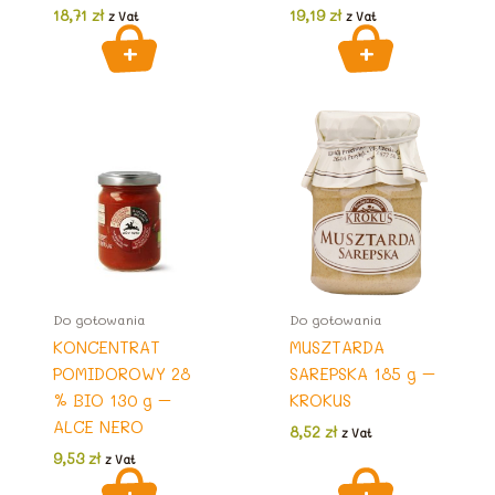
18,71
zł
19,19
zł
z Vat
z Vat
Do gotowania
Do gotowania
KONCENTRAT
MUSZTARDA
POMIDOROWY 28
SAREPSKA 185 g –
% BIO 130 g –
KROKUS
ALCE NERO
8,52
zł
z Vat
9,53
zł
z Vat