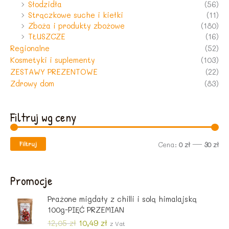
Słodzidła
(56)
Strączkowe suche i kiełki
(11)
Zboża i produkty zbożowe
(180)
TŁUSZCZE
(16)
Regionalne
(52)
Kosmetyki i suplementy
(103)
ZESTAWY PREZENTOWE
(22)
Zdrowy dom
(83)
Filtruj wg ceny
Filtruj
C
C
Cena:
0 zł
—
30 zł
e
e
n
n
Promocje
a
a
Prażone migdały z chilli i solą himalajską
m
m
100g-PIĘĆ PRZEMIAN
i
a
P
A
12,05
zł
10,49
zł
z Vat