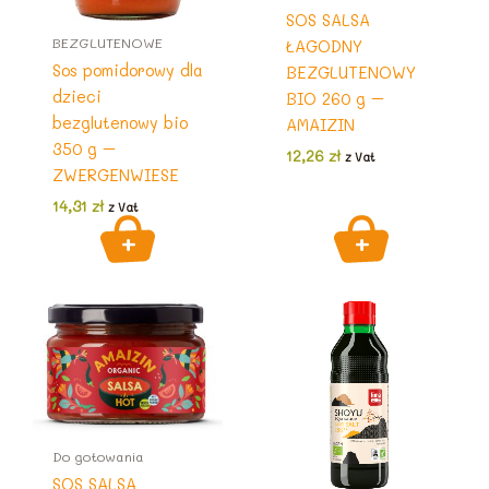
SOS SALSA
BEZGLUTENOWE
ŁAGODNY
Sos pomidorowy dla
BEZGLUTENOWY
dzieci
BIO 260 g –
bezglutenowy bio
AMAIZIN
350 g –
12,26
zł
z Vat
ZWERGENWIESE
14,31
zł
z Vat
Do gotowania
SOS SALSA