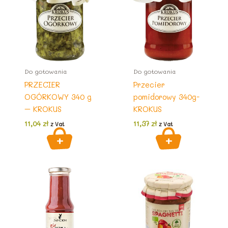
Do gotowania
Do gotowania
PRZECIER
Przecier
OGÓRKOWY 340 g
pomidorowy 340g-
– KROKUS
KROKUS
11,04
zł
11,37
zł
z Vat
z Vat