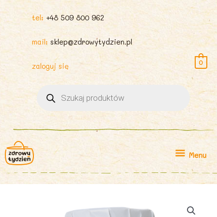
tel:
+48 509 800 962
mail:
sklep@zdrowytydzien.pl
0
zaloguj się
Wyszukiwarka
produktów
Menu
Menu