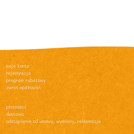
moje konto
rejestracja
program rabatowy
zwrot opakowań
płatności
dostawa
odstąpienie od umowy, wymiany, reklamacje