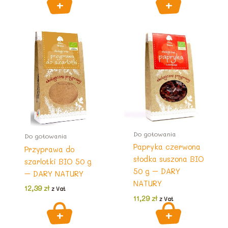
Do gotowania
Do gotowania
Papryka czerwona
Przyprawa do
słodka suszona BIO
szarlotki BIO 50 g
50 g – DARY
– DARY NATURY
NATURY
12,39
zł
z Vat
11,29
zł
z Vat