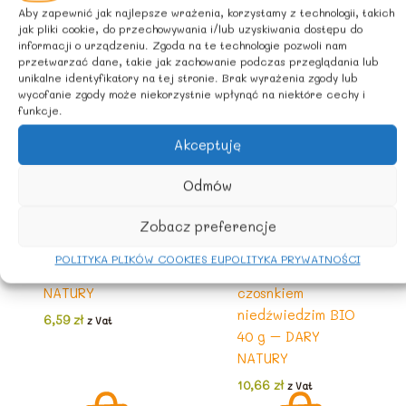
Aby zapewnić jak najlepsze wrażenia, korzystamy z technologii, takich
jak pliki cookie, do przechowywania i/lub uzyskiwania dostępu do
informacji o urządzeniu. Zgoda na te technologie pozwoli nam
przetwarzać dane, takie jak zachowanie podczas przeglądania lub
unikalne identyfikatory na tej stronie. Brak wyrażenia zgody lub
wycofanie zgody może niekorzystnie wpłynąć na niektóre cechy i
funkcje.
Akceptuję
Odmów
Do gotowania
Do gotowania
Zobacz preferencje
Przyprawa do dań
Przyprawa
z ziemniaków BIO
pomidorowo –
POLITYKA PLIKÓW COOKIES EU
POLITYKA PRYWATNOŚCI
30 g – DARY
bazyliowa z
NATURY
czosnkiem
niedźwiedzim BIO
6,59
zł
z Vat
40 g – DARY
NATURY
10,66
zł
z Vat