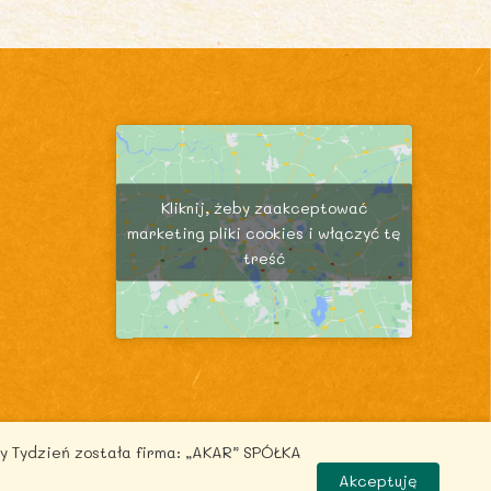
,
ł
9
1
z
a
,
4
ł
:
2
.
9
5
z
,
ł
8
z
.
5
ł
.
Kliknij, żeby zaakceptować
z
marketing pliki cookies i włączyć tę
treść
ł
.
y Tydzień została firma: „AKAR” SPÓŁKA
.pl
Akceptuję