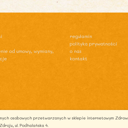
i
regulamin
polityka prywatności
enie od umowy, wymiany,
o nas
cje
kontakt
danych osobowych przetwarzanych w sklepie internetowym Zdrow
pyright © 2026 zdrowytydzien.pl | Powered by ITentego
oju, ul. Podhalańska 4.