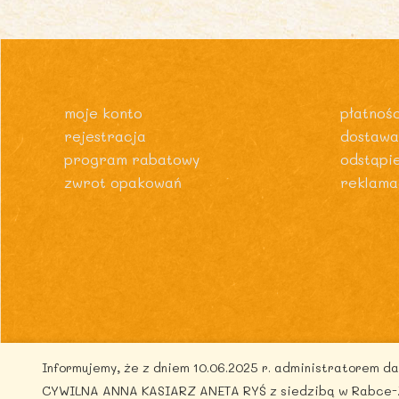
moje konto
płatnośc
rejestracja
dostawa
program rabatowy
odstąpi
zwrot opakowań
reklama
Informujemy, że z dniem 10.06.2025 r. administratorem 
Co
CYWILNA ANNA KASIARZ ANETA RYŚ z siedzibą w Rabce-Zdr