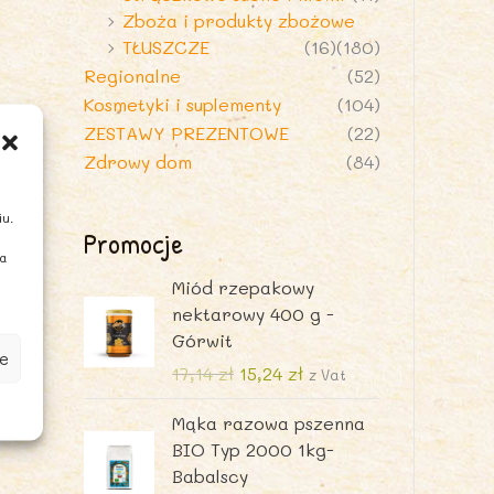
Zboża i produkty zbożowe
TŁUSZCZE
(16)
(180)
Regionalne
(52)
Kosmetyki i suplementy
(104)
ZESTAWY PREZENTOWE
(22)
Zdrowy dom
(84)
iu.
Promocje
ia
Miód rzepakowy
nektarowy 400 g -
Górwit
e
P
A
17,14
zł
15,24
zł
z Vat
i
k
Mąka razowa pszenna
e
t
BIO Typ 2000 1kg-
r
u
Babalscy
w
a