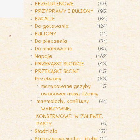
BEZGLUTENOWE
(99)
PRZYPRAWY I BULIONY
(95)
BAKALIE
(64)
Do gotowania
(124)
BULIONY
(11)
Do pieczenia
(71)
Do smarowania
(65)
Napoje
(182)
PRZEKĄSKI SŁODKIE
(43)
PRZEKĄSKI SŁONE
(15)
Przetwory
(63)
marynowane grzyby
(5)
owocowe: musy, dżemy,
marmolady, konfitury
(41)
WARZYWNE,
KONSERWOWE, W ZALEWIE,
PASTY
(8)
Słodzidła
(57)
Strączkowe suche i kiełki
(11)