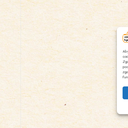
Aby
coo
Zgo
pod
zgo
fun