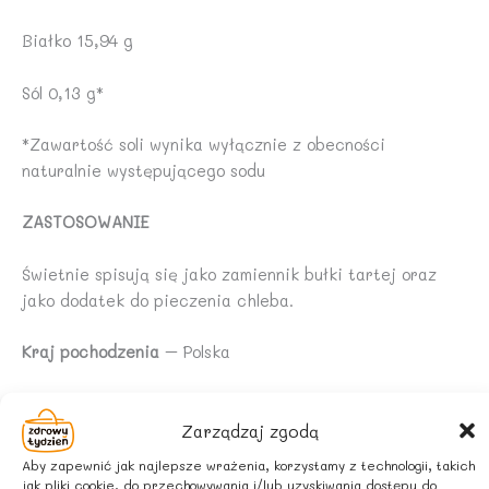
Białko 15,94 g
Sól 0,13 g*
*Zawartość soli wynika wyłącznie z obecności
naturalnie występującego sodu
ZASTOSOWANIE
Świetnie spisują się jako zamiennik bułki tartej oraz
jako dodatek do pieczenia chleba.
Kraj pochodzenia
– Polska
UWAGA
Zarządzaj zgodą
W zakładzie są wytwarzane produkty zawierające
Aby zapewnić jak najlepsze wrażenia, korzystamy z technologii, takich
gluten.
jak pliki cookie, do przechowywania i/lub uzyskiwania dostępu do