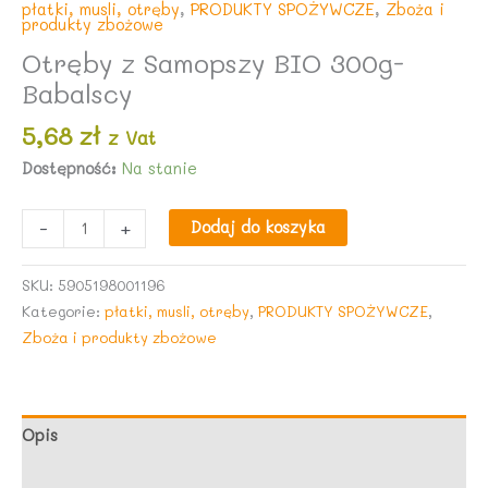
płatki, musli, otręby
,
PRODUKTY SPOŻYWCZE
,
Zboża i
produkty zbożowe
Otręby z Samopszy BIO 300g-
Babalscy
5,68
zł
z Vat
Dostępność:
Na stanie
ilość
-
+
Dodaj do koszyka
Otręby
z
SKU:
5905198001196
Samopszy
Kategorie:
płatki, musli, otręby
,
PRODUKTY SPOŻYWCZE
,
BIO
Zboża i produkty zbożowe
300g-
Babalscy
Opis
Opinie (0)