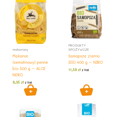
PRODUKTY
makarony
SPOŻYWCZE
Makaron
Samopsza ziarno
(semolinowy) penne
BIO 400 g – NIRO
bio 500 g – ALCE
11,58
zł
z Vat
NERO
8,35
zł
z Vat