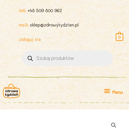
tel:
+48 509 800 962
mail:
sklep@zdrowytydzien.pl
0
zaloguj się
Wyszukiwarka
produktów
Menu
Menu