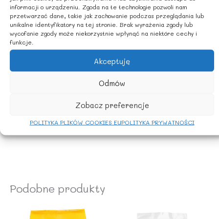
informacji o urządzeniu. Zgoda na te technologie pozwoli nam
przetwarzać dane, takie jak zachowanie podczas przeglądania lub
SPOSÓB PRZYGOTOWANIA
unikalne identyfikatory na tej stronie. Brak wyrażenia zgody lub
wycofanie zgody może niekorzystnie wpłynąć na niektóre cechy i
funkcje.
Płatki przed spożyciem najlepiej zalać wrzącą wodą lub
mlekiem na kilka minut aby uległy zmiękczeniu. Są
Akceptuję
znakomitym dodatkiem do jogurtu, wypieku ciastek lub
chleba, a także świetne do spożycia na surowo.
Odmów
WARUNKI PRZECHOWYWANIA
Zobacz preferencje
POLITYKA PLIKÓW COOKIES EU
POLITYKA PRYWATNOŚCI
Przechowywać w suchym i zaciemnionym miejscu .
Podobne produkty