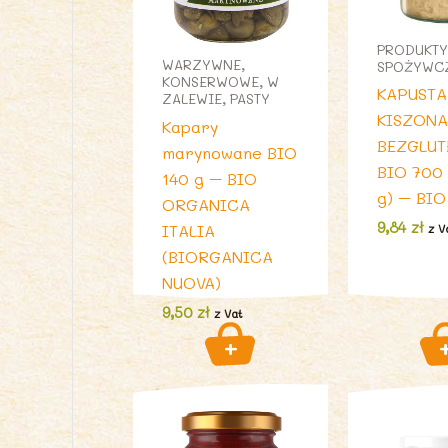
PRODUKTY
WARZYWNE,
SPOŻYWC
KONSERWOWE, W
KAPUSTA
ZALEWIE, PASTY
KISZONA
Kapary
BEZGLU
marynowane BIO
BIO 700 
140 g – BIO
g) – BI
ORGANICA
9,84
zł
ITALIA
z V
(BIORGANICA
NUOVA)
9,50
zł
z Vat