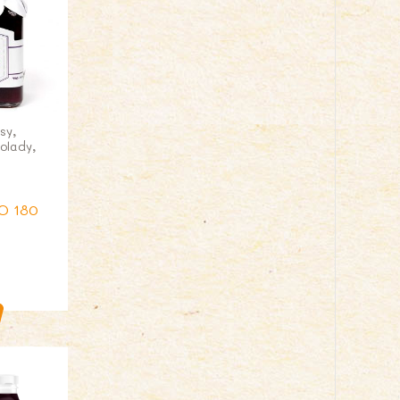
sy,
olady,
O 180