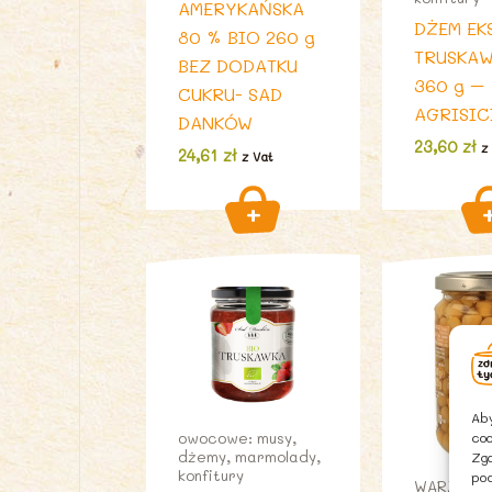
AMERYKAŃSKA
DŻEM EK
80 % BIO 260 g
TRUSKAW
BEZ DODATKU
360 g –
CUKRU- SAD
AGRISIC
DANKÓW
23,60
zł
z
24,61
zł
z Vat
Aby
coo
owocowe: musy,
dżemy, marmolady,
Zgo
konfitury
pod
WARZYWN