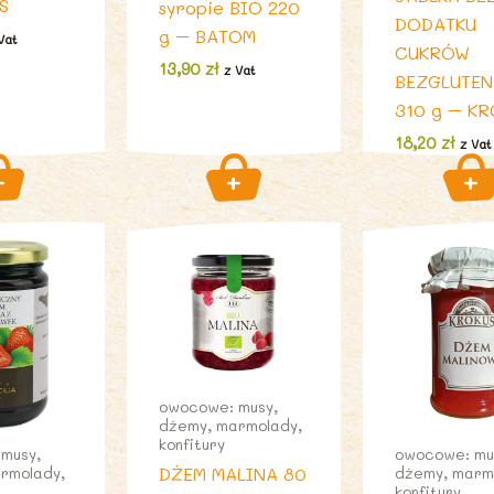
S
syropie BIO 220
DODATKU
g – BATOM
Vat
CUKRÓW
13,90
zł
z Vat
BEZGLUTE
310 g – K
18,20
zł
z Vat
owocowe: musy,
dżemy, marmolady,
konfitury
musy,
owocowe: mu
DŻEM MALINA 80
rmolady,
dżemy, marm
konfitury