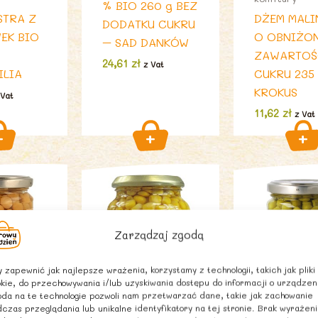
% BIO 260 g BEZ
STRA Z
DŻEM MAL
DODATKU CUKRU
EK BIO
O OBNIŻO
– SAD DANKÓW
ZAWARTOŚ
24,61
zł
z Vat
ILIA
CUKRU 235
KROKUS
 Vat
11,62
zł
z Vat
Zarządzaj zgodą
 zapewnić jak najlepsze wrażenia, korzystamy z technologii, takich jak pliki
kie, do przechowywania i/lub uzyskiwania dostępu do informacji o urządzen
da na te technologie pozwoli nam przetwarzać dane, takie jak zachowanie
czas przeglądania lub unikalne identyfikatory na tej stronie. Brak wyrażen
E,
PRODUKTY