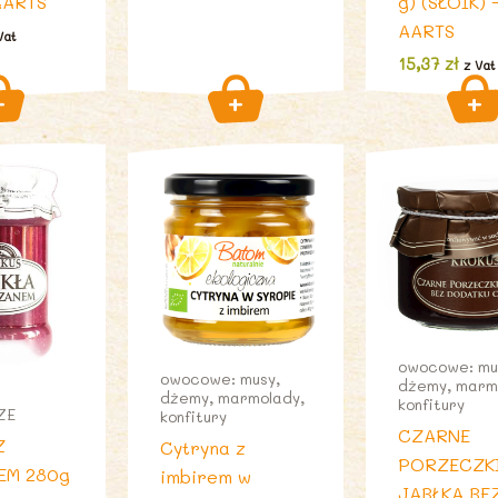
AARTS
g) (SŁOIK) 
AARTS
Vat
15,37
zł
z Vat
owocowe: mu
owocowe: musy,
dżemy, marm
dżemy, marmolady,
konfitury
ZE
konfitury
CZARNE
Z
Cytryna z
PORZECZKI
EM 280g
imbirem w
JABŁKA BE