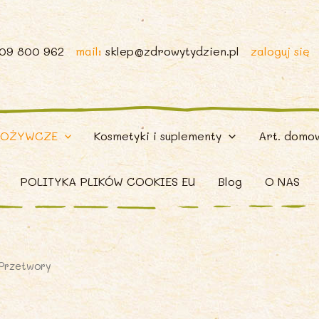
509 800 962
mail:
sklep@zdrowytydzien.pl
zaloguj się
POŻYWCZE
Kosmetyki i suplementy
Art. domo
POLITYKA PLIKÓW COOKIES EU
Blog
O NAS
Przetwory