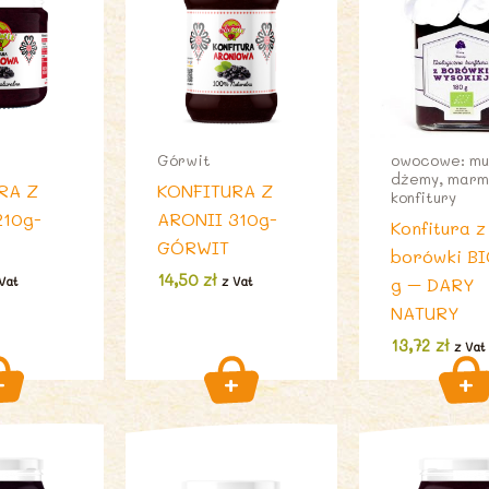
Górwit
owocowe: mu
dżemy, marm
RA Z
KONFITURA Z
konfitury
210g-
ARONII 310g-
Konfitura z
GÓRWIT
borówki BI
14,50
zł
Vat
z Vat
g – DARY
NATURY
13,72
zł
z Vat