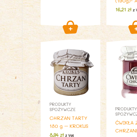
(190g)- 
16,21
zł
z 
PRODUKTY
PRODUKTY
SPOŻYWCZE
SPOŻYWC
CHRZAN TARTY
ĆWIKŁA 
180 g – KROKUS
CHRZAN
8,94
zł
z Vat