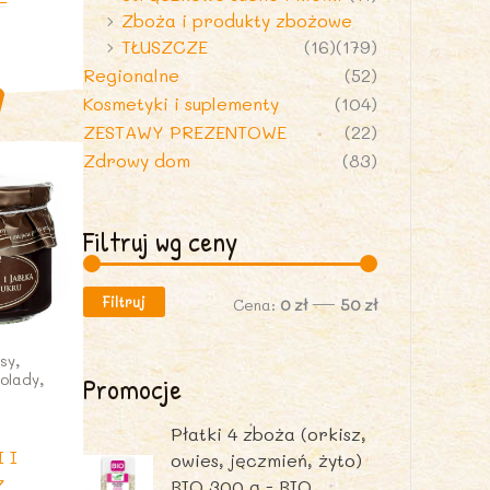
–
Zboża i produkty zbożowe
TŁUSZCZE
(16)
(179)
Regionalne
(52)
Kosmetyki i suplementy
(104)
ZESTAWY PREZENTOWE
(22)
Zdrowy dom
(83)
Filtruj wg ceny
Filtruj
C
C
Cena:
0 zł
—
50 zł
e
e
sy,
n
n
olady,
Promocje
a
a
Płatki 4 zboża (orkisz,
m
m
 I
owies, jęczmień, żyto)
Z
i
a
BIO 300 g - BIO