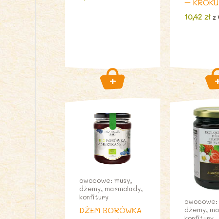
– KROKU
10,42
zł
z 
owocowe: musy,
dżemy, marmolady,
konfitury
owocowe: 
DŻEM BORÓWKA
dżemy, ma
konfitury