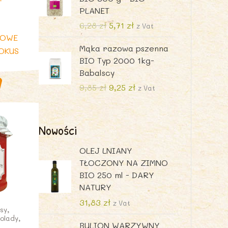
PLANET
n
x
P
A
6,28
zł
5,71
zł
z Vat
i
k
NOWE
Mąka razowa pszenna
e
t
ROKUS
BIO Typ 2000 1kg-
r
u
Babalscy
w
a
o
l
P
A
9,85
zł
9,25
zł
z Vat
t
n
i
k
n
a
e
t
a
c
r
u
Nowości
c
e
w
a
e
n
o
l
OLEJ LNIANY
n
a
t
n
TŁOCZONY NA ZIMNO
a
w
n
a
BIO 250 ml - DARY
w
y
a
c
NATURY
y
n
c
e
31,83
zł
z Vat
n
o
e
n
sy,
olady,
o
s
n
a
BULION WARZYWNY