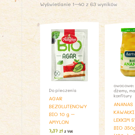
Wyświetlanie 1–40 z 63 wyników
owocowe: 
Do pieczenia
dżemy, ma
konfitury
AGAR
ANANAS
BEZGLUTENOWY
KAWAŁKI
BIO 10 g –
LEKKIM 
AMYLON
BIO 350
7,37
zł
z Vat