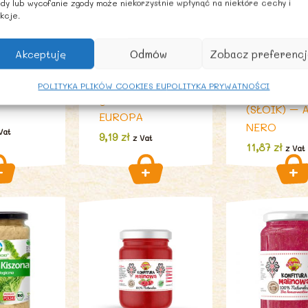
dy lub wycofanie zgody może niekorzystnie wpłynąć na niektóre cechy i
PRODUKTY
OWE, W
SPOŻYWCZE
kcje.
SPOŻYWCZE
PASTY
Ekologiczna
GROSZEK
zna
kukurydza słodka
Akceptuję
Odmów
Zobacz preferencj
ZIELONY W
yca w
w zalewie słoik
ZALEWIE B
bio 300
bio 340 g (230
POLITYKA PLIKÓW COOKIES EU
POLITYKA PRYWATNOŚCI
300 g (200
) – ALCE
g) – BIO
(SŁOIK) – 
EUROPA
NERO
Vat
9,19
zł
z Vat
11,87
zł
z Vat