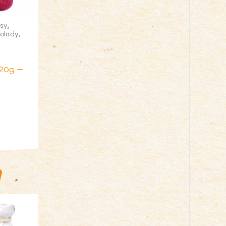
sy,
olady,
320g –