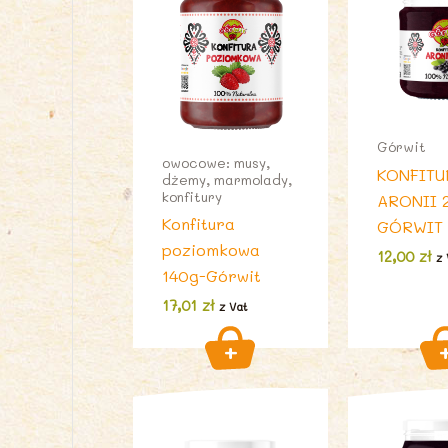
Górwit
owocowe: musy,
KONFITU
dżemy, marmolady,
konfitury
ARONII 
Konfitura
GÓRWIT
poziomkowa
12,00
zł
z 
140g-Górwit
17,01
zł
z Vat