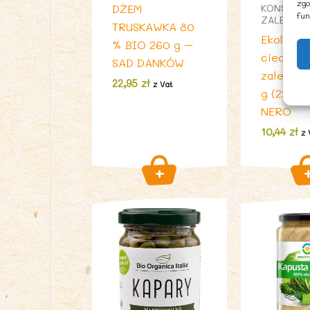
zgo
DŻEM
KONSERW
fun
ZALEWIE, 
TRUSKAWKA 80
Ekologic
% BIO 260 g –
ciecierz
SAD DANKÓW
zalewie 
22,95
zł
z Vat
g (220 g
NERO
10,44
zł
z 