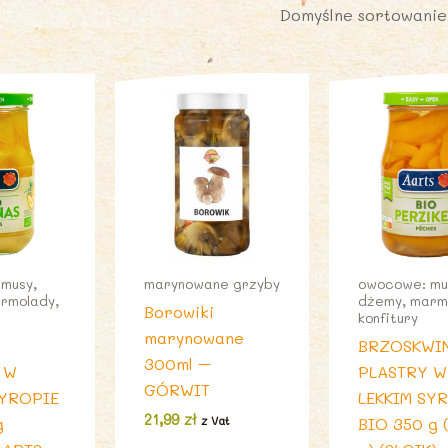
musy,
marynowane grzyby
owocowe: mu
rmolady,
dżemy, marm
Borowiki
konfitury
marynowane
BRZOSKWI
300ml –
 W
PLASTRY W
GÓRWIT
SYROPIE
LEKKIM SY
21,99
zł
g
z Vat
BIO 350 g 