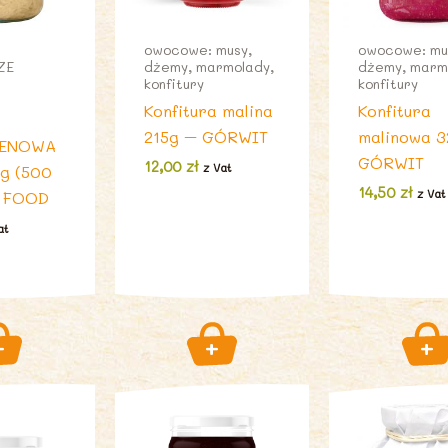
owocowe: musy,
owocowe: mu
ZE
dżemy, marmolady,
dżemy, marm
konfitury
konfitury
Konfitura malina
Konfitura
215g – GÓRWIT
malinowa 
TENOWA
GÓRWIT
12,00
zł
z Vat
g (500
14,50
zł
z Vat
O FOOD
at