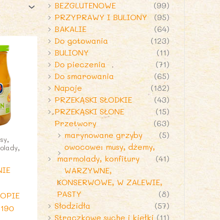
BEZGLUTENOWE
(99)
PRZYPRAWY I BULIONY
(95)
BAKALIE
(64)
Do gotowania
(123)
BULIONY
(11)
Do pieczenia
(71)
Do smarowania
(65)
Napoje
(182)
PRZEKĄSKI SŁODKIE
(43)
PRZEKĄSKI SŁONE
(15)
Przetwory
(63)
marynowane grzyby
(5)
sy,
owocowe: musy, dżemy,
olady,
marmolady, konfitury
(41)
NIE
WARZYWNE,
KONSERWOWE, W ZALEWIE,
PASTY
(8)
ROPIE
Słodzidła
(57)
(190
Strączkowe suche i kiełki
(11)