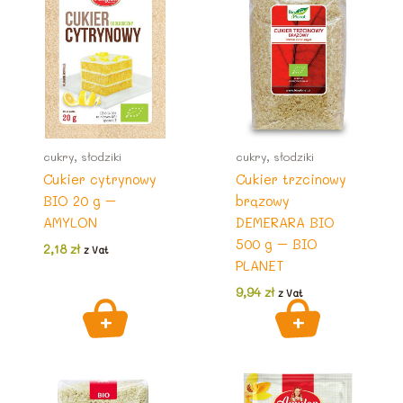
cukry, słodziki
cukry, słodziki
Cukier cytrynowy
Cukier trzcinowy
BIO 20 g –
brązowy
AMYLON
DEMERARA BIO
500 g – BIO
2,18
zł
z Vat
PLANET
9,94
zł
z Vat