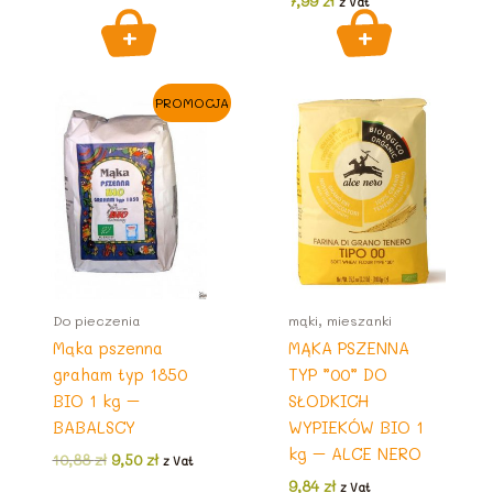
7,99
zł
z Vat
PROMOCJA
Do pieczenia
mąki, mieszanki
Mąka pszenna
MĄKA PSZENNA
graham typ 1850
TYP ”00” DO
BIO 1 kg –
SŁODKICH
BABALSCY
WYPIEKÓW BIO 1
kg – ALCE NERO
Pierwotna
Aktualna
10,88
zł
9,50
zł
z Vat
cena
cena
9,84
zł
z Vat