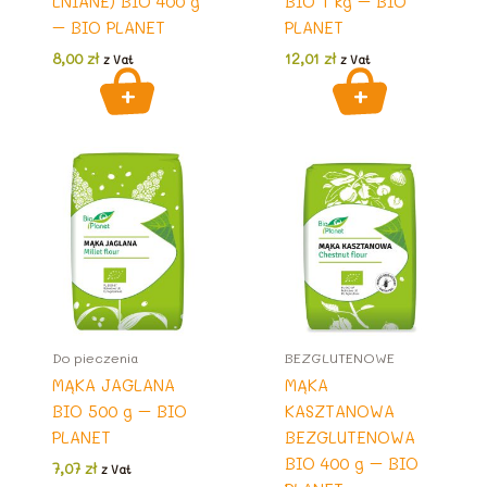
LNIANE) BIO 400 g
BIO 1 kg – BIO
– BIO PLANET
PLANET
8,00
zł
12,01
zł
z Vat
z Vat
Do pieczenia
BEZGLUTENOWE
MĄKA JAGLANA
MĄKA
BIO 500 g – BIO
KASZTANOWA
PLANET
BEZGLUTENOWA
BIO 400 g – BIO
7,07
zł
z Vat