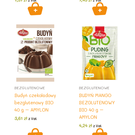
z Vat
z Vat
BEZGLUTENOWE
BEZGLUTENOWE
Budyń czekoladowy
BUDYŃ MANGO
bezglutenowy BIO
BEZGLUTENOWY
40 g – AMYLON
BIO 40 g –
AMYLON
3,61
zł
z Vat
4,24
zł
z Vat