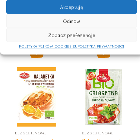
BEZGLUTENOWE
FOLIA
Akceptuję
Galaretka o smaku
ALUMINIOWA W
cytrynowym
100% Z
Odmów
bezglutenowa BIO
RECYKLINGU,10mx29cm
40 g – AMYLON
Zobacz preferencje
20,02
zł
z Vat
4,61
zł
z Vat
POLITYKA PLIKÓW COOKIES EU
POLITYKA PRYWATNOŚCI
BEZGLUTENOWE
BEZGLUTENOWE