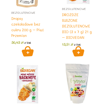
BEZGLUTENOWE
BEZGLUTENOWE
DROŻDŻE
Dropsy
SUSZONE
czekoladowe bez
BEZGLUTENOWE
cukru 200 g – Pięć
BIO (3 x 7 g) 21 g
Przemian
– BIOVEGAN
30,43
zł
z Vat
13,51
zł
z Vat