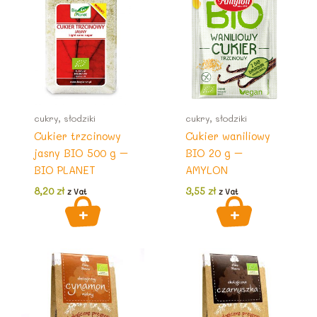
cukry, słodziki
cukry, słodziki
Cukier trzcinowy
Cukier waniliowy
jasny BIO 500 g –
BIO 20 g –
BIO PLANET
AMYLON
8,20
zł
3,55
zł
z Vat
z Vat