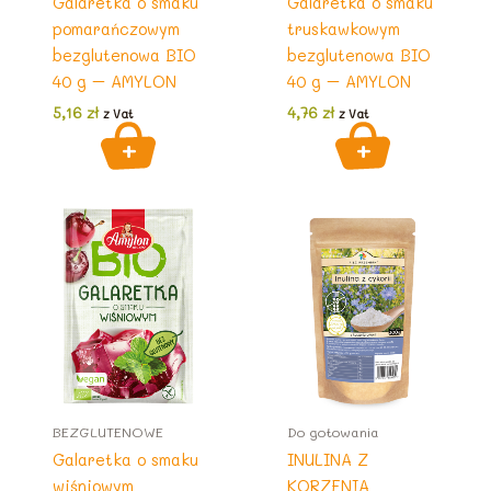
Galaretka o smaku
Galaretka o smaku
pomarańczowym
truskawkowym
bezglutenowa BIO
bezglutenowa BIO
40 g – AMYLON
40 g – AMYLON
5,16
zł
4,76
zł
z Vat
z Vat
BEZGLUTENOWE
Do gotowania
Galaretka o smaku
INULINA Z
wiśniowym
KORZENIA