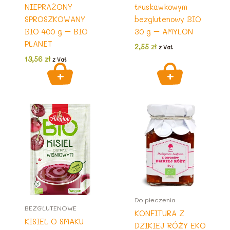
NIEPRAŻONY
truskawkowym
SPROSZKOWANY
bezglutenowy BIO
BIO 400 g – BIO
30 g – AMYLON
PLANET
2,55
zł
z Vat
13,56
zł
z Vat
Do pieczenia
BEZGLUTENOWE
KONFITURA Z
KISIEL O SMAKU
DZIKIEJ RÓŻY EKO