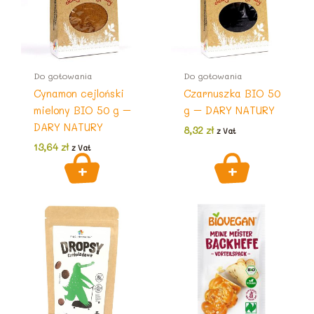
Do gotowania
Do gotowania
Cynamon cejloński
Czarnuszka BIO 50
mielony BIO 50 g –
g – DARY NATURY
DARY NATURY
8,32
zł
z Vat
13,64
zł
z Vat