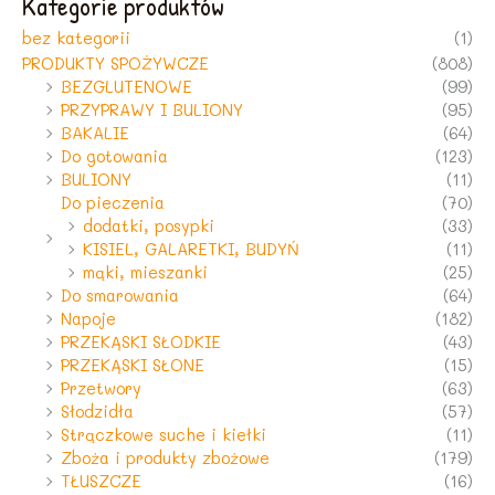
Kategorie produktów
bez kategorii
(1)
PRODUKTY SPOŻYWCZE
(808)
BEZGLUTENOWE
(99)
PRZYPRAWY I BULIONY
(95)
BAKALIE
(64)
Do gotowania
(123)
BULIONY
(11)
Do pieczenia
(70)
dodatki, posypki
(33)
KISIEL, GALARETKI, BUDYŃ
(11)
mąki, mieszanki
(25)
Do smarowania
(64)
Napoje
(182)
PRZEKĄSKI SŁODKIE
(43)
PRZEKĄSKI SŁONE
(15)
Przetwory
(63)
Słodzidła
(57)
Strączkowe suche i kiełki
(11)
Zboża i produkty zbożowe
(179)
TŁUSZCZE
(16)