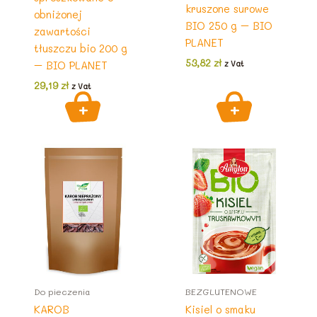
kruszone surowe
obniżonej
BIO 250 g – BIO
zawartości
PLANET
tłuszczu bio 200 g
53,82
zł
– BIO PLANET
z Vat
29,19
zł
z Vat
Do pieczenia
BEZGLUTENOWE
KAROB
Kisiel o smaku