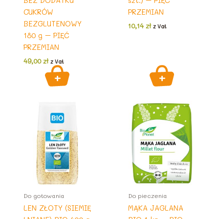
BEZ DODATKU
szt.) – PIĘĆ
CUKRÓW
PRZEMIAN
BEZGLUTENOWY
10,14
zł
z Vat
180 g – PIĘĆ
PRZEMIAN
49,00
zł
z Vat
Do gotowania
Do pieczenia
LEN ZŁOTY (SIEMIĘ
MĄKA JAGLANA