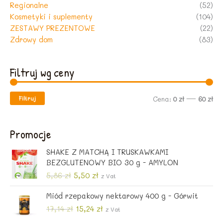
Regionalne
(52)
Kosmetyki i suplementy
(104)
ZESTAWY PREZENTOWE
(22)
Zdrowy dom
(83)
Filtruj wg ceny
Filtruj
C
C
Cena:
0 zł
—
60 zł
e
e
n
n
Promocje
a
a
SHAKE Z MATCHĄ I TRUSKAWKAMI
m
m
BEZGLUTENOWY BIO 30 g - AMYLON
i
a
P
A
5,86
zł
5,50
zł
z Vat
i
k
n
x
Miód rzepakowy nektarowy 400 g - Górwit
e
t
r
u
P
A
17,14
zł
15,24
zł
z Vat
w
a
i
k