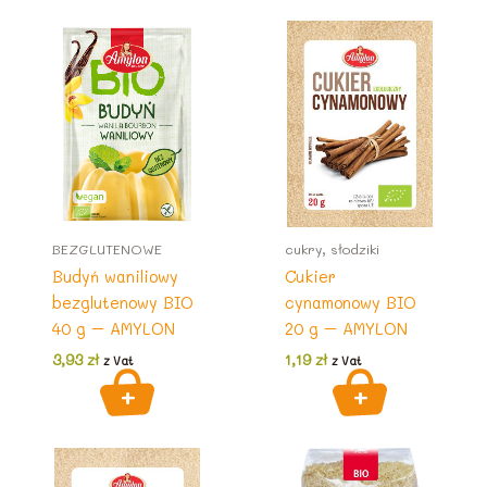
BEZGLUTENOWE
cukry, słodziki
Budyń waniliowy
Cukier
bezglutenowy BIO
cynamonowy BIO
40 g – AMYLON
20 g – AMYLON
3,93
zł
1,19
zł
z Vat
z Vat