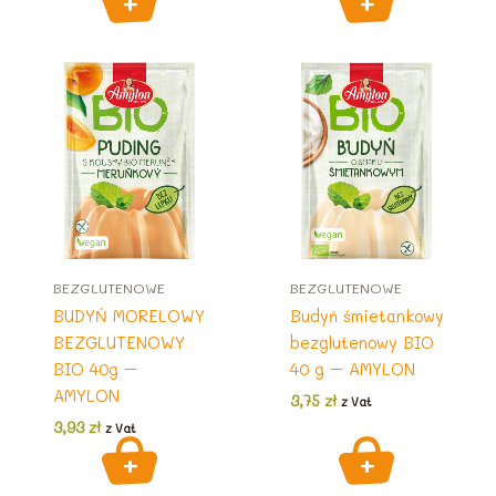
BEZGLUTENOWE
BEZGLUTENOWE
BUDYŃ MORELOWY
Budyń śmietankowy
BEZGLUTENOWY
bezglutenowy BIO
BIO 40g –
40 g – AMYLON
AMYLON
3,75
zł
z Vat
3,93
zł
z Vat