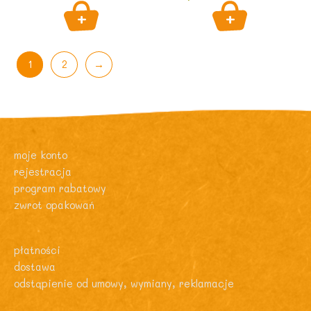
wynosiła:
wynosi:
10,88 zł.
9,50 zł.
1
2
→
moje konto
rejestracja
program rabatowy
zwrot opakowań
płatności
dostawa
odstąpienie od umowy, wymiany, reklamacje