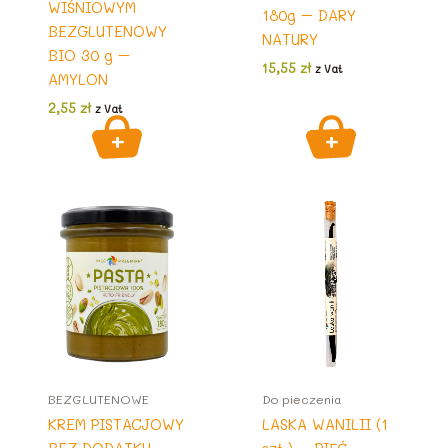
WIŚNIOWYM
180g – DARY
BEZGLUTENOWY
NATURY
BIO 30 g –
15,55
zł
z Vat
AMYLON
2,55
zł
z Vat
BEZGLUTENOWE
Do pieczenia
KREM PISTACJOWY
LASKA WANILII (1