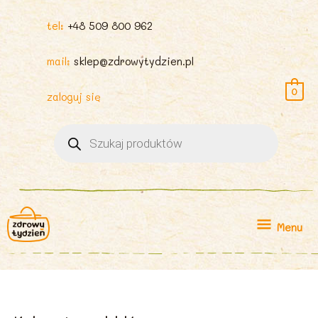
tel:
+48 509 800 962
mail:
sklep@zdrowytydzien.pl
0
zaloguj się
Wyszukiwarka
produktów
Menu
Menu