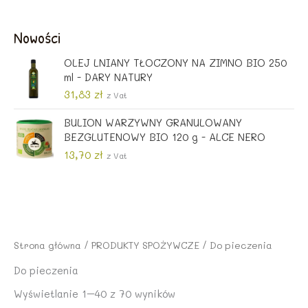
o
l
e
t
t
n
r
u
Nowości
n
a
w
a
a
c
o
l
OLEJ LNIANY TŁOCZONY NA ZIMNO BIO 250
c
e
t
n
ml - DARY NATURY
e
n
n
a
n
a
31,83
zł
a
c
z Vat
a
w
c
e
w
y
BULION WARZYWNY GRANULOWANY
e
n
y
n
BEZGLUTENOWY BIO 120 g - ALCE NERO
n
a
n
o
a
w
13,70
zł
z Vat
o
s
w
y
s
i
y
n
i
:
n
o
ł
5
o
s
a
,
s
i
:
5
i
:
Strona główna
/
PRODUKTY SPOŻYWCZE
/ Do pieczenia
5
0
ł
1
,
a
5
Do pieczenia
8
z
:
,
Wyświetlanie 1–40 z 70 wyników
6
ł
1
2