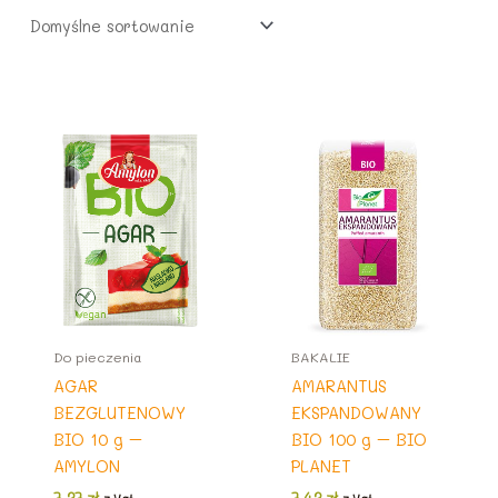
.
7
4
z
,
ł
1
z
.
4
ł
.
z
ł
.
Do pieczenia
BAKALIE
AGAR
AMARANTUS
BEZGLUTENOWY
EKSPANDOWANY
BIO 10 g –
BIO 100 g – BIO
AMYLON
PLANET
7,37
zł
7,43
zł