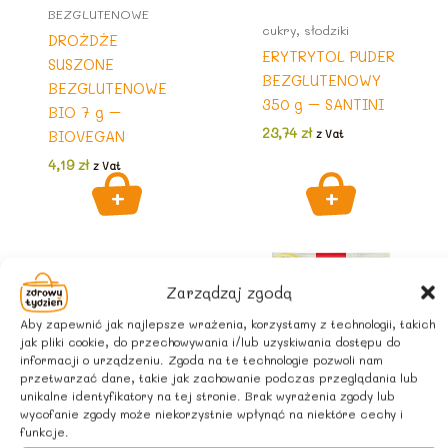
BEZGLUTENOWE
cukry, słodziki
DROŻDŻE
ERYTRYTOL PUDER
SUSZONE
BEZGLUTENOWY
BEZGLUTENOWE
350 g – SANTINI
BIO 7 g –
23,74
zł
BIOVEGAN
z Vat
4,19
zł
z Vat
Zarządzaj zgodą
Aby zapewnić jak najlepsze wrażenia, korzystamy z technologii, takich
jak pliki cookie, do przechowywania i/lub uzyskiwania dostępu do
informacji o urządzeniu. Zgoda na te technologie pozwoli nam
przetwarzać dane, takie jak zachowanie podczas przeglądania lub
unikalne identyfikatory na tej stronie. Brak wyrażenia zgody lub
wycofanie zgody może niekorzystnie wpłynąć na niektóre cechy i
funkcje.
Do pieczenia