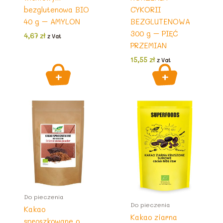
bezglutenowa BIO
CYKORII
40 g – AMYLON
BEZGLUTENOWA
300 g – PIĘĆ
4,67
zł
z Vat
PRZEMIAN
15,55
zł
z Vat
Do pieczenia
Do pieczenia
Kakao
Kakao ziarna
sproszkowane o