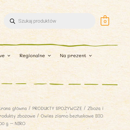
Wyszukiwarka
produktów
0
we
Regionalne
Na prezent
trona główna
/
PRODUKTY SPOŻYWCZE
/
Zboża i
rodukty zbożowe
/ Owies ziarno bezłuskowe BIO
00 g – NIRO