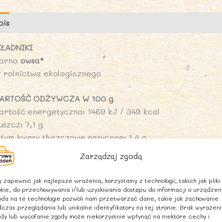
-
N
pis
Opinie (0)
KŁADNIKI
iarno
owsa*
z rolnictwa ekologicznego
ARTOŚĆ ODŻYWCZA W 100 g
artość energetyczna: 1469 kJ / 349 kcal
uszcz: 7,1 g
 tym kwasy tłuszczowe nasycone: 1,4 g
ęglowodany: 55,7 g
Zarządzaj zgodą
tym cukry: 1,3 g
onnik: 9,7 g
 zapewnić jak najlepsze wrażenia, korzystamy z technologii, takich jak pliki
ałko: 10,7 g
kie, do przechowywania i/lub uzyskiwania dostępu do informacji o urządzen
da na te technologie pozwoli nam przetwarzać dane, takie jak zachowanie
l: 0,02 g
czas przeglądania lub unikalne identyfikatory na tej stronie. Brak wyrażen
dy lub wycofanie zgody może niekorzystnie wpłynąć na niektóre cechy i