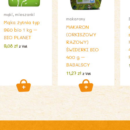
mąki, mieszanki
makarony
Mąka żytnia typ
MAKARON
960 bio 1 kg –
(ORKISZOWY
BIO PLANET
RAZOWY)
9,08
zł
z Vat
ŚWIDERKI BIO
400 g –
BABALSCY
11,27
zł
z Vat