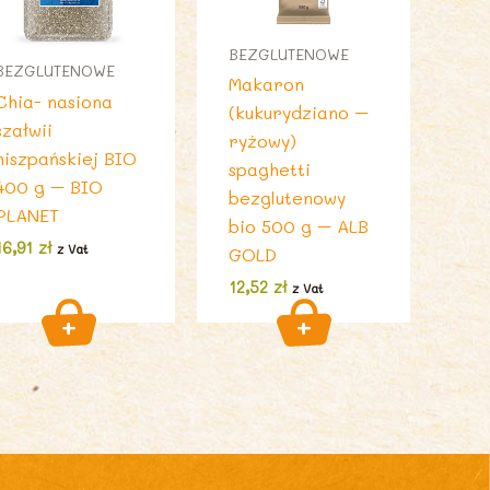
BEZGLUTENOWE
BEZGLUTENOWE
Makaron
Chia- nasiona
(kukurydziano –
szałwii
ryżowy)
hiszpańskiej BIO
spaghetti
400 g – BIO
bezglutenowy
PLANET
bio 500 g – ALB
16,91
zł
z Vat
GOLD
12,52
zł
z Vat