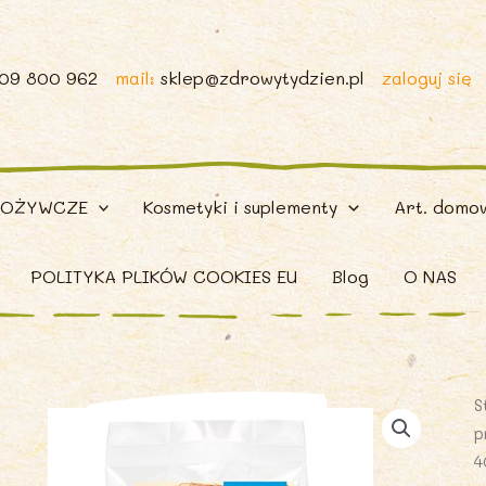
509 800 962
mail:
sklep@zdrowytydzien.pl
zaloguj się
POŻYWCZE
Kosmetyki i suplementy
Art. domo
POLITYKA PLIKÓW COOKIES EU
Blog
O NAS
S
p
4