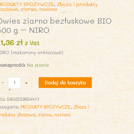
RODUKTY SPOŻYWCZE
,
Zboża i produkty
bożowe
,
ziarna, nasiona
Owies ziarno bezłuskowe BIO
400 g – NIRO
11,36
zł
z Vat
IRO (makarony orkiszowe)
ostępność:
Na stanie
lość
-
+
Dodaj do koszyka
wies
iarno
KU:
5908259954417
ezłuskowe
ategorie:
PRODUKTY SPOŻYWCZE
,
Zboża i
IO
rodukty zbożowe
,
ziarna, nasiona
00