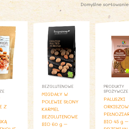
Y
BEZGLUTENOWE
PRODUKTY
ZE
SPOŻYWCZE
MIGDAŁY W
Y
PALUSZKI
POLEWIE SŁONY
E Z
ORKISZOW
KARMEL
PEŁNOZIA
BEZGLUTENOWE
SKĄ
BIO 45 g –
BIO 60 g –
TENOWE
PRZEMIAN