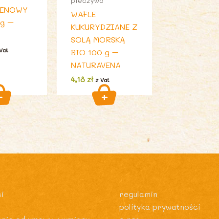
pieczywo
TENOWY
WAFLE
 g –
KUKURYDZIANE Z
SOLĄ MORSKĄ
Vat
BIO 100 g –
NATURAVENA
4,18
zł
z Vat
i
regulamin
polityka prywatności