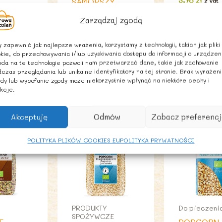
3,78
zł
SAMOPSZY
z Vat
ARNISTE
PEŁNOZIARNISTE
 PIZZY
Zarządzaj zgodą
BIO 45 g – PIĘĆ
g –
PRZEMIAN
 zapewnić jak najlepsze wrażenia, korzystamy z technologii, takich jak pliki
kie, do przechowywania i/lub uzyskiwania dostępu do informacji o urządzen
4,69
zł
z Vat
at
da na te technologie pozwoli nam przetwarzać dane, takie jak zachowanie
czas przeglądania lub unikalne identyfikatory na tej stronie. Brak wyrażen
dy lub wycofanie zgody może niekorzystnie wpłynąć na niektóre cechy i
kcje.
Akceptuję
Odmów
Zobacz preferencj
POLITYKA PLIKÓW COOKIES EU
POLITYKA PRYWATNOŚCI
PRODUKTY
Do pieczeni
SPOŻYWCZE
E
POPCORN