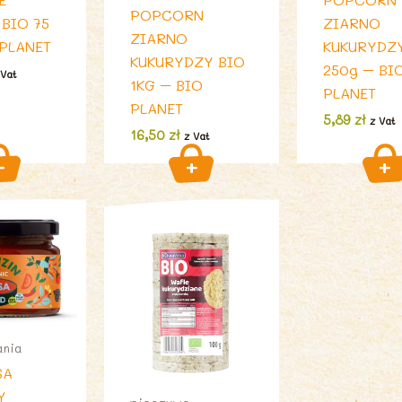
POPCORN
 BIO 75
ZIARNO
ZIARNO
 PLANET
KUKURYDZ
KUKURYDZY BIO
250g – BI
 Vat
1KG – BIO
PLANET
PLANET
5,89
zł
z Vat
16,50
zł
z Vat
ania
SA
Y