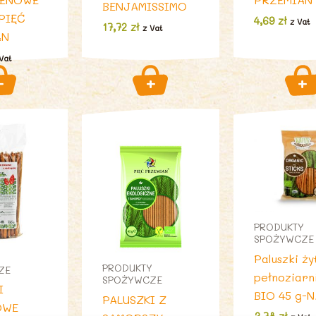
BENJAMISSIMO
PIĘĆ
4,69
zł
z Vat
17,72
zł
z Vat
AN
Vat
PRODUKTY
SPOŻYWCZE
Paluszki ży
Y
PRODUKTY
ZE
pełnoziarn
SPOŻYWCZE
I
BIO 45 g-
PALUSZKI Z
OWE