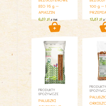
BIO 75 g –
100 g – 
AMAIZIN
PRZEMI
6,37
zł
12,87
zł
z Vat
z 
PRODUKT
PRODUKTY
SPOŻYWC
SPOŻYWCZE
PALUSZK
PALUSZKI
ORKISZ