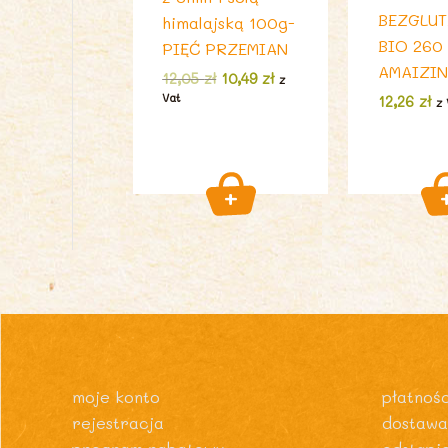
BEZGLU
himalajską 100g-
BIO 260
PIĘĆ PRZEMIAN
AMAIZIN
Pierwotna
Aktualna
12,05
zł
10,49
zł
z
cena
cena
Vat
12,26
zł
z 
wynosiła:
wynosi:
12,05 zł.
10,49 zł.
moje konto
płatnośc
rejestracja
dostawa