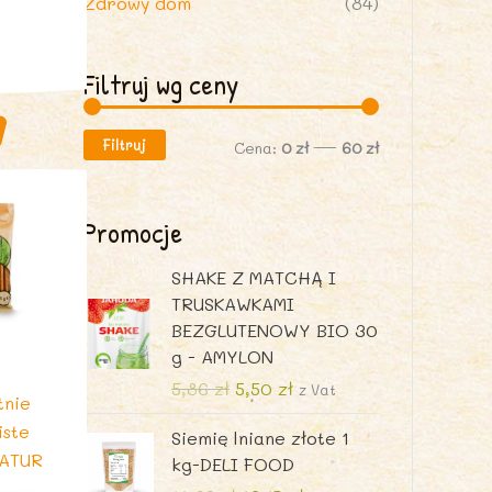
Zdrowy dom
(84)
Filtruj wg ceny
Filtruj
C
C
Cena:
0 zł
—
60 zł
e
e
n
n
Promocje
a
a
SHAKE Z MATCHĄ I
m
m
TRUSKAWKAMI
i
a
BEZGLUTENOWY BIO 30
g - AMYLON
n
x
P
A
5,86
zł
5,50
zł
z Vat
tnie
i
k
iste
Siemię lniane złote 1
e
t
NATUR
kg-DELI FOOD
r
u