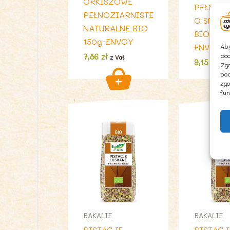
ORKISZOWE
PEŁNOZI
PEŁNOZIARNISTE
O SMAKU
NATURALNE BIO
BIO 150 
150g-ENVOY
Aby
ENVOY
coo
7,86
zł
z Vat
9,15
zł
z V
Zgo
pod
zgo
fun
BAKALIE
BAKALIE
PISTACJE
PISTACJ