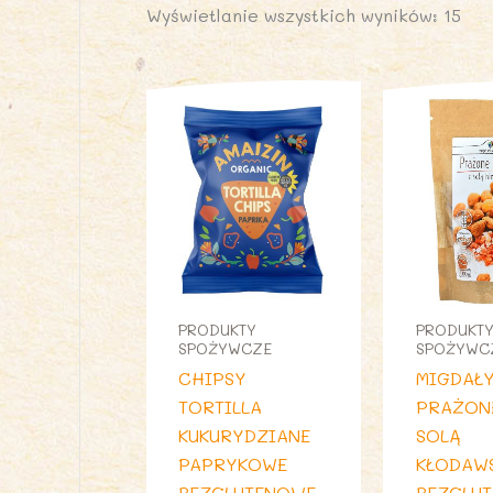
Wyświetlanie wszystkich wyników: 15
PRODUKTY
PRODUKT
SPOŻYWCZE
SPOŻYWC
CHIPSY
MIGDAŁ
TORTILLA
PRAŻON
KUKURYDZIANE
SOLĄ
PAPRYKOWE
KŁODAW
BEZGLUTENOWE
BEZGLU