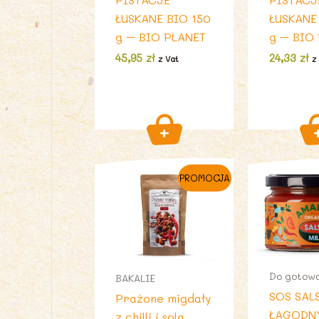
ŁUSKANE BIO 150
ŁUSKANE
g – BIO PLANET
g – BIO
45,95
zł
24,33
zł
z Vat
z
PROMOCJA
Do gotow
BAKALIE
SOS SAL
Prażone migdały
ŁAGODN
z chilli i solą