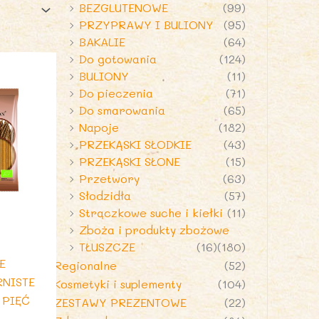
BEZGLUTENOWE
(99)
PRZYPRAWY I BULIONY
(95)
BAKALIE
(64)
Do gotowania
(124)
BULIONY
(11)
Do pieczenia
(71)
Do smarowania
(65)
Napoje
(182)
PRZEKĄSKI SŁODKIE
(43)
PRZEKĄSKI SŁONE
(15)
Przetwory
(63)
Słodzidła
(57)
Strączkowe suche i kiełki
(11)
Zboża i produkty zbożowe
TŁUSZCZE
(16)
(180)
E
Regionalne
(52)
RNISTE
Kosmetyki i suplementy
(104)
 PIĘĆ
ZESTAWY PREZENTOWE
(22)