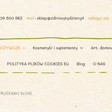
509 800 962
mail:
sklep@zdrowytydzien.pl
zaloguj się
POŻYWCZE
Kosmetyki i suplementy
Art. domo
POLITYKA PLIKÓW COOKIES EU
Blog
O NAS
PRZEKĄSKI SŁONE