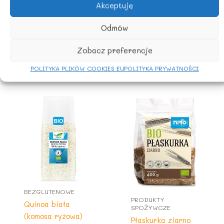
Akceptuję
Rolnictwo UE
Odmów
Zobacz preferencje
POLITYKA PLIKÓW COOKIES EU
POLITYKA PRYWATNOŚCI
Podobne produkty
BEZGLUTENOWE
PRODUKTY
Quinoa biała
SPOŻYWCZE
(komosa ryżowa)
Płaskurka ziarno