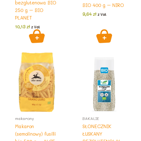
bezglutenowa BIO
BIO 400 g – NIRO
250 g – BIO
9,64
zł
z Vat
PLANET
10,13
zł
z Vat
makarony
BAKALIE
Makaron
SŁONECZNIK
(semolinowy) fusilli
ŁUSKANY