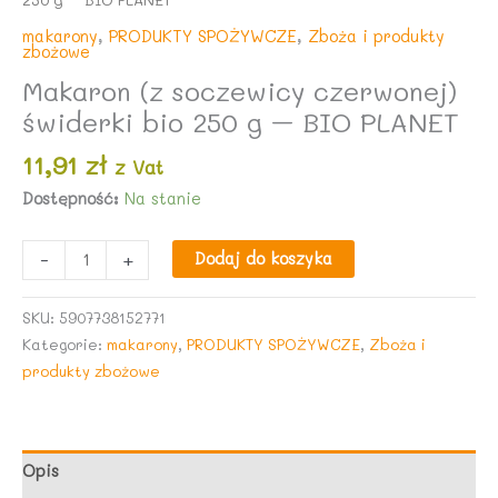
makarony
,
PRODUKTY SPOŻYWCZE
,
Zboża i produkty
zbożowe
Makaron (z soczewicy czerwonej)
świderki bio 250 g – BIO PLANET
11,91
zł
z Vat
Dostępność:
Na stanie
ilość
-
+
Dodaj do koszyka
Makaron
(z
SKU:
5907738152771
soczewicy
Kategorie:
makarony
,
PRODUKTY SPOŻYWCZE
,
Zboża i
czerwonej)
produkty zbożowe
świderki
bio
250
g
Opis
-