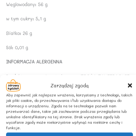
Węglowodany: 56 g
w tym cukry: 5,1 g
Białko: 26 g
Sól: 0,01 g
INFORMACJA ALERGENNA
Produkt może zawierać alergeny: ZBOŻA ZAWIERAJĄCE
GLUTEN, JAJA.
Zarządzaj zgodą
Aby zapewnić jak najlepsze wrażenia, korzystamy z technologii, takich
ZALECANE WARUNKI PRZECHOWYWANIA
jak pliki cookie, do przechowywania i/lub uzyskiwania dostępu do
informacji o urządzeniu. Zgoda na te technologie pozwoli nam
przetwarzać dane, takie jak zachowanie podczas przeglądania lub
Przechowywać w suchym i chłodnym miejscu.
unikalne identyfikatory na tej stronie. Brak wyrażenia zgody lub
wycofanie zgody może niekorzystnie wpłynąć na niektóre cechy i
KRAJ POCHODZENIA SKŁADNIKÓW
funkcje.