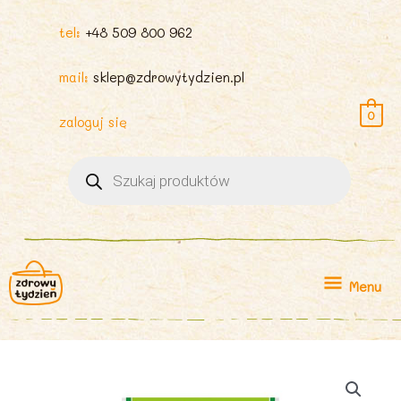
tel:
+48 509 800 962
mail:
sklep@zdrowytydzien.pl
0
zaloguj się
Wyszukiwarka
produktów
Menu
Menu