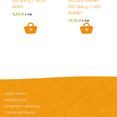
bio 500 g – ALCE
BEZGLUTENOWY
NERO
BIO 800 g – BIO
PLANET
8,53
zł
z Vat
12,73
zł
z Vat
moje konto
rejestracja
program rabatowy
zwrot opakowań