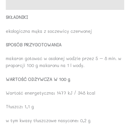
Opinie (0)
BIO
PLANET
SKŁADNIKI
ekologiczna mąka z soczewicy czerwonej
SPOSÓB PRZYGOTOWANIA
makaron gotować w osolonej wodzie przez 5 – 8 min. w
proporcji 100 g makaronu na 1 l wody.
WARTOŚĆ ODŻYWCZA W 100 g
Wartość energetyczna: 1477 kJ / 348 kcal
Tłuszcz: 1,1 g
w tym kwasy tłuszczowe nasycone: 0,2 g