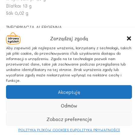
Białko: 13 g
Sól: 0,02 g
INFORMACJA ALERGENNA
Może zawierać alergeny: orzeszki ziemne i inne
Zarządzaj zgodą
orzechy, sezam, soję.
Aby zapewnić jak najlepsze wrażenia, korzystamy z technologii, takich
jak pliki cookie, do przechowywania i/lub uzyskiwania dostępu do
ZALECANE WARUNKI PRZECHOWYWANIA
informacji o urządzeniu. Zgoda na te technologie pozwoli nam
Przechowywać w suchym i chłodnym miejscu.
przetwarzać dane, takie jak zachowanie podczas przeglądania lub
unikalne identyfikatory na tej stronie. Brak wyrażenia zgody lub
wycofanie zgody może niekorzystnie wpłynąć na niektóre cechy i
funkcje.
Podobne produkty
Akceptuję
Odmów
Zobacz preferencje
POLITYKA PLIKÓW COOKIES EU
POLITYKA PRYWATNOŚCI