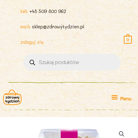
tel:
+48 509 800 962
mail:
sklep@zdrowytydzien.pl
0
zaloguj się
Wyszukiwarka
produktów
Menu
Menu