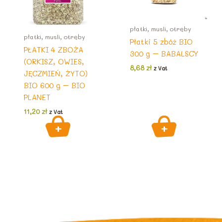
płatki, musli, otręby
płatki, musli, otręby
Płatki 5 zbóż BIO
PŁATKI 4 ZBOŻA
300 g – BABALSCY
(ORKISZ, OWIES,
8,68
zł
z Vat
JĘCZMIEŃ, ŻYTO)
BIO 600 g – BIO
PLANET
11,20
zł
z Vat