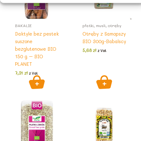
BAKALIE
płatki, musli, otręby
Daktyle bez pestek
Otręby z Samopszy
suszone
BIO 300g-Babalscy
bezglutenowe BIO
5,68
zł
z Vat
150 g – BIO
PLANET
7,31
zł
z Vat