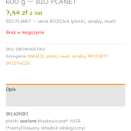
600 g – BIO PLANET
7,44
zł
z Vat
BIO PLANET – seria RÓŻOWA (płatki, otręby, musli)
Brak w magazynie
SKU:
5907814667342
Kategorie:
BAKALIE
,
płatki, musli, otręby
,
PRODUKTY
SPOŻYWCZE
Opis
Opinie (0)
SKŁADNIKI
płatki
owsiane
błyskawiczne* 100%
(*certyfikowany składnik ekologiczny)