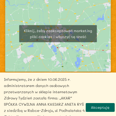
Kliknij, żeby zaakceptować marketing
pliki cookies i włączyć tę treść
Informujemy, że z dniem 10.06.2025 r.
administratorem danych osobowych
przetwarzanych w sklepie internetowym
Zdrowy Tydzień została firma: „AKAR”
Copyright © 2026 zdrowytydzien.pl | Powered by
SPÓŁKA CYWILNA ANNA KASIARZ ANETA RYŚ
Akceptuję
ITentego.pl
z siedzibą w Rabce-Zdroju, ul. Podhalańska 4.