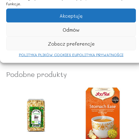
funkcje.
ZALECANE WARUNKI PRZECHOWYWANIA
Akceptuję
Przechowywać w suchym i chłodnym miejscu.
Odmów
KRAJ POCHODZENIA:
Zobacz preferencje
Rolnictwo UE
POLITYKA PLIKÓW COOKIES EU
POLITYKA PRYWATNOŚCI
Podobne produkty