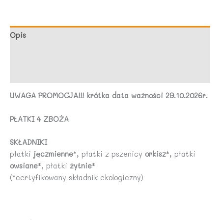
BIO
300
g
Opis
-
Marka
BIO
PLANET
Opinie (0)
UWAGA PROMOCJA!!! krótka data ważności 29.10.2026r.
PŁATKI 4 ZBOŻA
SKŁADNIKI
płatki
jęczmienne
*, płatki z pszenicy
orkisz
*, płatki
owsiane
*, płatki
żytnie
*
(*certyfikowany składnik ekologiczny)