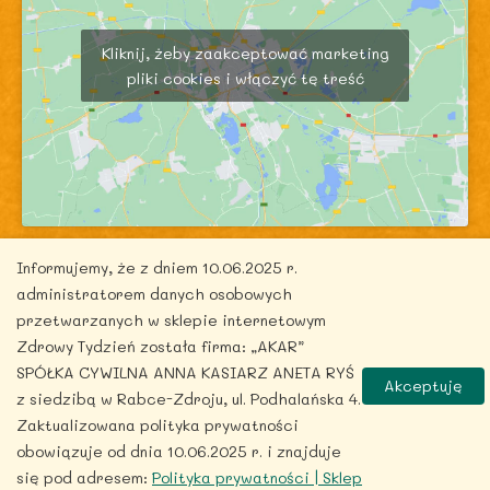
Kliknij, żeby zaakceptować marketing
pliki cookies i włączyć tę treść
Informujemy, że z dniem 10.06.2025 r.
administratorem danych osobowych
przetwarzanych w sklepie internetowym
Zdrowy Tydzień została firma: „AKAR”
Copyright © 2026 zdrowytydzien.pl | Powered by
SPÓŁKA CYWILNA ANNA KASIARZ ANETA RYŚ
ITentego.pl
Akceptuję
z siedzibą w Rabce-Zdroju, ul. Podhalańska 4.
Zaktualizowana polityka prywatności
obowiązuje od dnia 10.06.2025 r. i znajduje
się pod adresem:
Polityka prywatności | Sklep