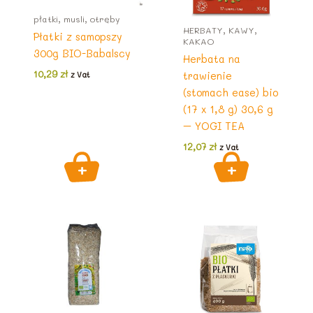
płatki, musli, otręby
HERBATY, KAWY,
Płatki z samopszy
KAKAO
300g BIO-Babalscy
Herbata na
10,29
zł
trawienie
z Vat
(stomach ease) bio
(17 x 1,8 g) 30,6 g
– YOGI TEA
12,07
zł
z Vat