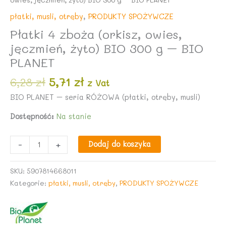
płatki, musli, otręby
,
PRODUKTY SPOŻYWCZE
Płatki 4 zboża (orkisz, owies,
jęczmień, żyto) BIO 300 g – BIO
PLANET
Pierwotna
Aktualna
6,28
zł
5,71
zł
z Vat
cena
cena
BIO PLANET – seria RÓŻOWA (płatki, otręby, musli)
wynosiła:
wynosi:
6,28 zł.
5,71 zł.
Dostępność:
Na stanie
ilość
-
+
Dodaj do koszyka
Płatki
4
SKU:
5907814668011
zboża
Kategorie:
płatki, musli, otręby
,
PRODUKTY SPOŻYWCZE
(orkisz,
owies,
jęczmień,
żyto)