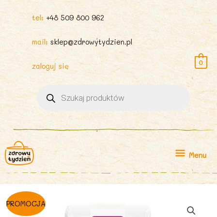
tel:
+48 509 800 962
mail:
sklep@zdrowytydzien.pl
0
zaloguj się
Wyszukiwarka
produktów
Menu
Menu
PROMOCJA