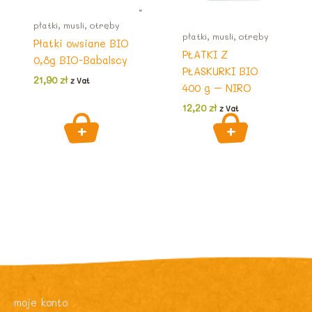
płatki, musli, otręby
płatki, musli, otręby
Płatki owsiane BIO
PŁATKI Z
0,8g BIO-Babalscy
PŁASKURKI BIO
21,90
zł
z Vat
400 g – NIRO
12,20
zł
z Vat
moje konto