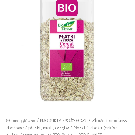
Strona główna
/
PRODUKTY SPOŻYWCZE
/
Zboża i produkty
zbożowe
/
płatki, musli, otręby
/ Płatki 4 zboża (orkisz,
owies, jęczmień, żyto) BIO 300 g – BIO PLANET