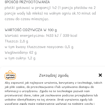
SPOSÓB PRZYGOTOWANIA
płatki gotować w proporcji 1:2 (1 porcja płatków na 2
porcje wody lub mleka) na wolnym ogniu ok.10 minut od
czasu do czasu mieszając.
WARTOŚĆ ODŻYWCZA W 100 g
Wartość energetyczna: 1433 kJ / 339 kcal
Tłuszcz: 2,8 g
w tym kwasy tłuszczowe nasycone: 0,5 g
Węglowodany: 62 g
w tym cukry: 1,2 g
Błonnik: 11 g
Białko: 11 g
Zarządzaj zgodą
Sól: 0,01 g
Aby zapewnić jak najlepsze wrażenia, korzystamy z technologii, takich
jak pliki cookie, do przechowywania i/lub uzyskiwania dostępu do
informacji o urządzeniu. Zgoda na te technologie pozwoli nam
INFORMACJA ALERGENNA
przetwarzać dane, takie jak zachowanie podczas przeglądania lub
Produkt może zawierać alergeny: orzeszki ziemne,
unikalne identyfikatory na tej stronie. Brak wyrażenia zgody lub
orzechy, sezam, soję.
wycofanie zgody może niekorzystnie wpłynąć na niektóre cechy i