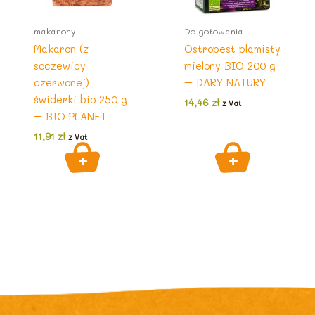
makarony
Do gotowania
Makaron (z
Ostropest plamisty
soczewicy
mielony BIO 200 g
czerwonej)
– DARY NATURY
świderki bio 250 g
14,46
zł
z Vat
– BIO PLANET
11,91
zł
z Vat