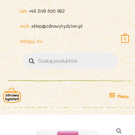
tel:
+48 509 800 962
mail:
sklep@zdrowytydzien.pl
0
zaloguj się
Wyszukiwarka
produktów
Menu
Menu