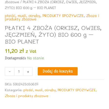
zbożowe
/ PŁATKI 4 ZBOŻA (ORKISZ, OWIES, JĘCZMIEŃ,
ŻYTO) BIO 600 g – BIO PLANET
płatki, musli, otręby
,
PRODUKTY SPOŻYWCZE
,
Zboża i
produkty zbożowe
PŁATKI 4 ZBOŻA (ORKISZ, OWIES,
JĘCZMIEŃ, ŻYTO) BIO 600 g –
BIO PLANET
11,20
zł
z Vat
Dostępność:
Na stanie
ilość
-
+
Dodaj do koszyka
PŁATKI
4
SKU:
5902425050637
ZBOŻA
Kategorie:
płatki, musli, otręby
,
PRODUKTY SPOŻYWCZE
,
(ORKISZ,
Zboża i produkty zbożowe
OWIES,
JĘCZMIEŃ,