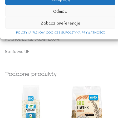
NASIONA SEZAMU, SOJĘ.
Odmów
ZALECANE WARUNKI PRZECHOWYWANIA
Zobacz preferencje
Przechowywać w suchym i chłodnym miejscu.
POLITYKA PLIKÓW COOKIES EU
POLITYKA PRYWATNOŚCI
POCHODZENIE SKŁADNIKÓW:
Rolnictwo UE
Podobne produkty