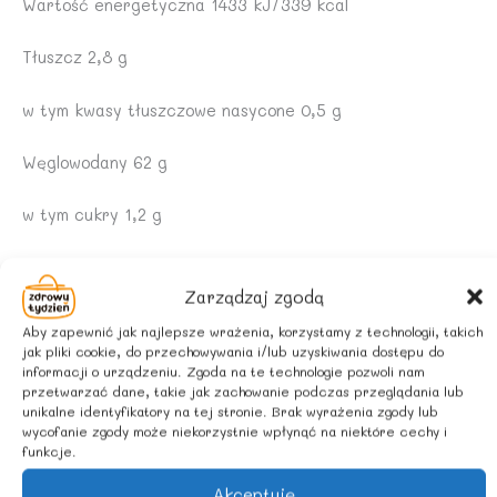
Wartość energetyczna 1433 kJ/339 kcal
Tłuszcz 2,8 g
w tym kwasy tłuszczowe nasycone 0,5 g
Węglowodany 62 g
w tym cukry 1,2 g
Błonnik 11 g
Zarządzaj zgodą
Białko 11 g
Aby zapewnić jak najlepsze wrażenia, korzystamy z technologii, takich
jak pliki cookie, do przechowywania i/lub uzyskiwania dostępu do
Sól 0,01 g
informacji o urządzeniu. Zgoda na te technologie pozwoli nam
przetwarzać dane, takie jak zachowanie podczas przeglądania lub
unikalne identyfikatory na tej stronie. Brak wyrażenia zgody lub
INFORMACJA ALERGENNA
wycofanie zgody może niekorzystnie wpłynąć na niektóre cechy i
funkcje.
Produkt może zawierać: ORZESZKI ZIEMNE, ORZECHY,
Akceptuję