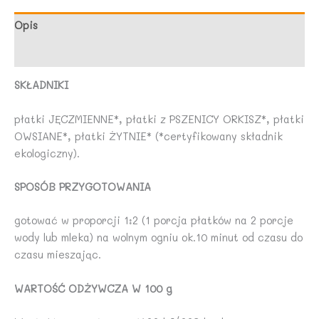
ŻYTO)
BIO
Opis
600
Opinie (0)
g
-
SKŁADNIKI
BIO
PLANET
płatki JĘCZMIENNE*, płatki z PSZENICY ORKISZ*, płatki
OWSIANE*, płatki ŻYTNIE* (*certyfikowany składnik
ekologiczny).
SPOSÓB PRZYGOTOWANIA
gotować w proporcji 1:2 (1 porcja płatków na 2 porcje
wody lub mleka) na wolnym ogniu ok.10 minut od czasu do
czasu mieszając.
WARTOŚĆ ODŻYWCZA W 100 g