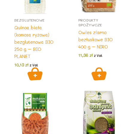
BEZGLUTENOWE
PRODUKTY
SPOŻYWCZE
Quinoa biała
Owies ziarno
(komosa ryżowa)
bezłuskowe BIO
bezglutenowa BIO
400 g – NIRO
250 g – BIO
11,36
zł
PLANET
z Vat
10,13
zł
z Vat