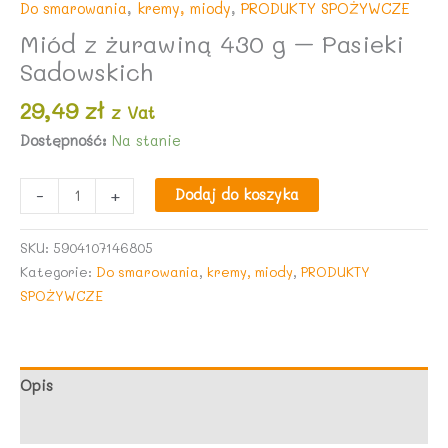
Do smarowania
,
kremy, miody
,
PRODUKTY SPOŻYWCZE
Miód z żurawiną 430 g – Pasieki
Sadowskich
29,49
zł
z Vat
Dostępność:
Na stanie
ilość
-
+
Dodaj do koszyka
Miód
z
SKU:
5904107146805
żurawiną
Kategorie:
Do smarowania
,
kremy, miody
,
PRODUKTY
430
SPOŻYWCZE
g
-
Pasieki
Sadowskich
Opis
Opinie (0)