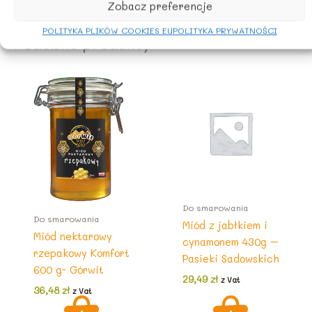
Zobacz preferencje
POLITYKA PLIKÓW COOKIES EU
POLITYKA PRYWATNOŚCI
Podobne produkty
Do smarowania
Do smarowania
Miód z jabłkiem i
Miód nektarowy
cynamonem 430g –
rzepakowy Komfort
Pasieki Sadowskich
600 g- Górwit
29,49
zł
z Vat
36,48
zł
z Vat