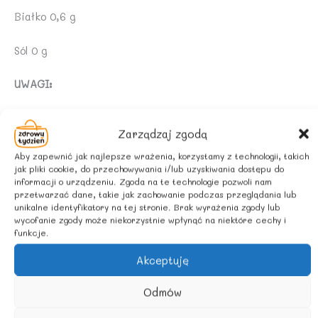
Białko 0,6 g
Sól 0 g
UWAGI:
Krystalizacja i rozwarstwianie się miodu jest
Zarządzaj zgodą
zjawiskiem naturalnym i nie wpływa na obniżenie jego
jakości.
Aby zapewnić jak najlepsze wrażenia, korzystamy z technologii, takich
jak pliki cookie, do przechowywania i/lub uzyskiwania dostępu do
informacji o urządzeniu. Zgoda na te technologie pozwoli nam
WARUNKI PRZECHOWYWANIA:
przetwarzać dane, takie jak zachowanie podczas przeglądania lub
unikalne identyfikatory na tej stronie. Brak wyrażenia zgody lub
Przechowywać w ciemnym i chłodnym miejscu.
wycofanie zgody może niekorzystnie wpłynąć na niektóre cechy i
funkcje.
Chronić przed bezpośrednim działaniem promieni
Akceptuję
słonecznych.
Odmów