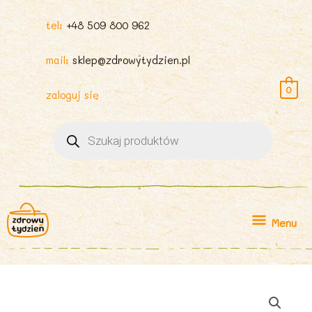
tel:
+48 509 800 962
mail:
sklep@zdrowytydzien.pl
0
zaloguj się
Wyszukiwarka
produktów
Menu
Menu