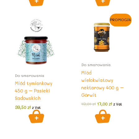
PROMOCJA
Do smarowania
Miód
Do smarowania
wielokwiatowy
Miód tymiankowy
nektarowy 400 g –
450 g – Pasieki
Górwit
Sadowskich
Pierwotna
Aktualna
19,01
zł
17,00
zł
z Vat
39,50
zł
z Vat
cena
cena
wynosiła:
wynosi:
19,01 zł.
17,00 zł.