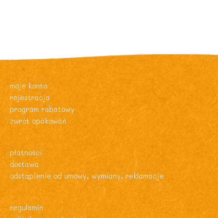
moje konto
rejestracja
program rabatowy
zwrot opakowań
płatności
dostawa
odstąpienie od umowy, wymiany, reklamacje
regulamin