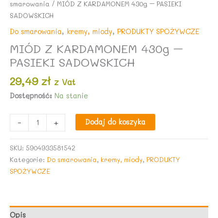
smarowania
/ MIÓD Z KARDAMONEM 430g – PASIEKI
SADOWSKICH
Do smarowania
,
kremy, miody
,
PRODUKTY SPOŻYWCZE
MIÓD Z KARDAMONEM 430g –
PASIEKI SADOWSKICH
29,49
zł
z Vat
Dostępność:
Na stanie
ilość
-
+
Dodaj do koszyka
MIÓD
Z
SKU:
5904933581542
KARDAMONEM
Kategorie:
Do smarowania
,
kremy, miody
,
PRODUKTY
430g
SPOŻYWCZE
-
PASIEKI
SADOWSKICH
Opis