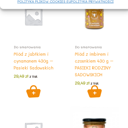
POLITYKA PLIKÓW COOKIES EU
POLITYKA PRYWATNOŚCI
Do smarowania
Do smarowania
Miód z jabłkiem i
Miód z imbirem i
cynamonem 430g –
czosnkiem 430 g –
Pasieki Sadowskich
PASIEKI RODZINY
SADOWSKICH
29,49
zł
z Vat
29,49
zł
z Vat