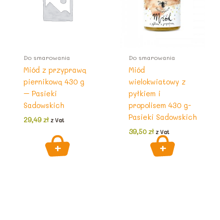
Do smarowania
Do smarowania
Miód z przyprawą
Miód
piernikową 430 g
wielokwiatowy z
– Pasieki
pyłkiem i
Sadowskich
propolisem 430 g-
Pasieki Sadowskich
29,49
zł
z Vat
39,50
zł
z Vat