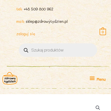
tel:
+48 509 800 962
mail:
sklep@zdrowytydzien.pl
0
zaloguj się
Wyszukiwarka
produktów
Menu
Menu