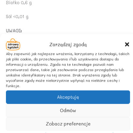
Białko 0,6 g
Sól <0,01 g
UWAGI:
Zarządzaj zgodą
Krystalizacja i rozwarstwianie się produktu jest
zjawiskiem naturalnym i nie wpływa na obniżenie jego
Aby zapewnić jak najlepsze wrażenia, korzystamy z technologii, takich
jakości.
jak pliki cookie, do przechowywania i/lub uzyskiwania dostępu do
informacji o urządzeniu. Zgoda na te technologie pozwoli nam
przetwarzać dane, takie jak zachowanie podczas przeglądania lub
ZALECANE WARUNKI PRZECHOWYWANIA:
unikalne identyfikatory na tej stronie. Brak wyrażenia zgody lub
wycofanie zgody może niekorzystnie wpłynąć na niektóre cechy i
funkcje.
Przechowywać w ciemnym i chłodnym miejscu.
Akceptuję
Odmów
Podobne produkty
Zobacz preferencje