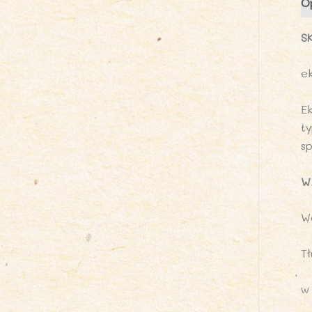
O
S
e
E
t
s
W
W
Tł
w