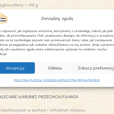
ęglowodany – 69 g
 tym cukry – 6,8 g
Zarządzaj zgodą
łonnik – 8,0 g
 zapewnić jak najlepsze wrażenia, korzystamy z technologii, takich jak pliki
kie, do przechowywania i/lub uzyskiwania dostępu do informacji o urządzen
da na te technologie pozwoli nam przetwarzać dane, takie jak zachowanie
ałko – 6,9 g
czas przeglądania lub unikalne identyfikatory na tej stronie. Brak wyrażen
dy lub wycofanie zgody może niekorzystnie wpłynąć na niektóre cechy i
kcje.
l – 0 g
Akceptuję
Odmów
Zobacz preferencj
NFORMACJA ALERGENNA
POLITYKA PLIKÓW COOKIES EU
POLITYKA PRYWATNOŚCI
rodukt może zawierać
SOJĘ
.
ALECANE WARUNKI PRZECHOWYWANIA
rzechowywać w suchym i chłodnym miejscu.