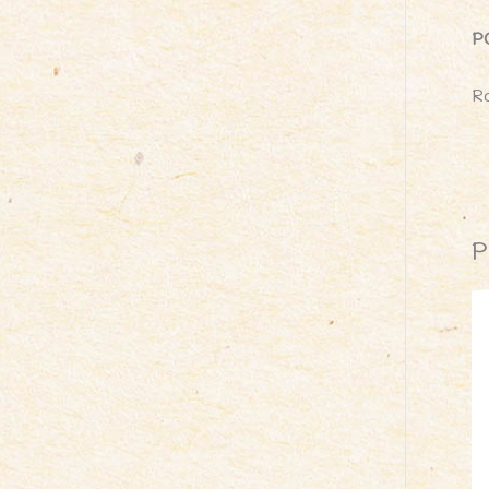
P
R
P