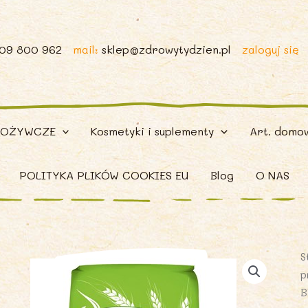
509 800 962
mail:
sklep@zdrowytydzien.pl
zaloguj się
POŻYWCZE
Kosmetyki i suplementy
Art. domo
POLITYKA PLIKÓW COOKIES EU
Blog
O NAS
S
p
B