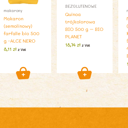
BEZGLUTENOWE
makarony
Quinoa
Makaron
trójkolorowa
(semolinowy)
BIO 500 g – BIO
farfalle bio 500
PLANET
g -ALCE NERO
18,74
zł
z Vat
8,11
zł
z Vat