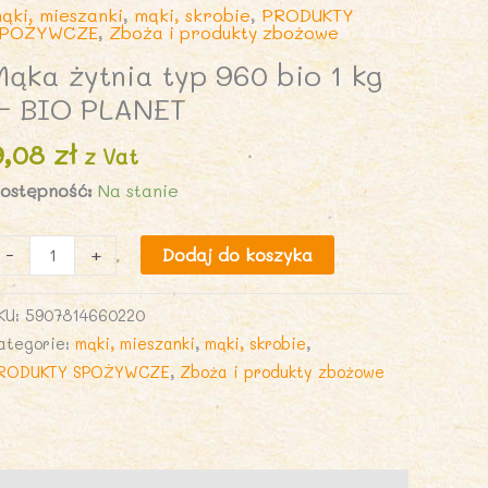
ąki, mieszanki
,
mąki, skrobie
,
PRODUKTY
SPOŻYWCZE
,
Zboża i produkty zbożowe
Mąka żytnia typ 960 bio 1 kg
– BIO PLANET
9,08
zł
z Vat
ostępność:
Na stanie
lość
-
+
Dodaj do koszyka
ąka
ytnia
KU:
5907814660220
yp
ategorie:
mąki, mieszanki
,
mąki, skrobie
,
60
RODUKTY SPOŻYWCZE
,
Zboża i produkty zbożowe
io
g