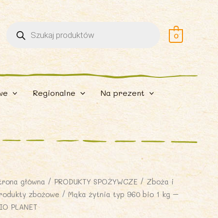
Wyszukiwarka
produktów
0
we
Regionalne
Na prezent
trona główna
/
PRODUKTY SPOŻYWCZE
/
Zboża i
rodukty zbożowe
/ Mąka żytnia typ 960 bio 1 kg –
IO PLANET