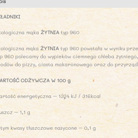
pis
Opinie (0)
B
P
KŁADNIKI
kologiczna mąka
ŻYTNIA
typ 960
kologiczna mąka
ŻYTNIA
typ 960 powstała w wyniku prze
yp 960 polecamy do wypieków ciemnego chleba żytniego, 
podów do pizzy, ciasta makaronowego oraz do przyrządz
ARTOŚĆ ODŻYWCZA W 100 g
artość energetyczna – 1324 kJ / 316kcal
uszcz – 1,1 g
 tym kwasy tłuszczowe nasycone – 0,1 g