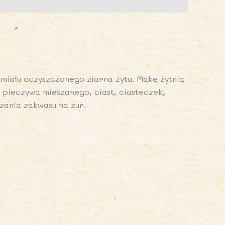
IO
LANET
miału oczyszczonego ziarna żyta. Mąkę żytnią
pieczywa mieszanego, ciast, ciasteczek,
ania zakwasu na żur.