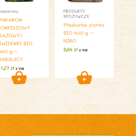
makarony
PRODUKTY
SPOŻYWCZE
MAKARON
Płaskurka ziarno
(ORKISZOWY
BIO 400 g –
RAZOWY)
NIRO
ŚWIDERKI BIO
9,64
zł
z Vat
400 g –
BABALSCY
11,27
zł
z Vat