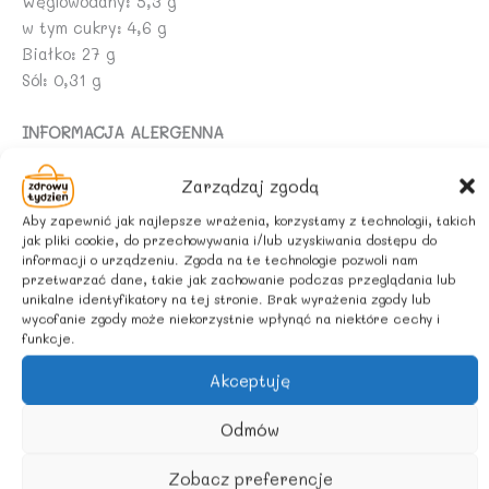
Węglowodany: 5,3 g
w tym cukry: 4,6 g
Białko: 27 g
Sól: 0,31 g
INFORMACJA ALERGENNA
Produkt może zawierać: ORZESZKI ZIEMNE, inne
ORZECHY, nasiona sezamu.
Zarządzaj zgodą
Aby zapewnić jak najlepsze wrażenia, korzystamy z technologii, takich
ZALECANE WARUNKI PRZECHOWYWANIA
jak pliki cookie, do przechowywania i/lub uzyskiwania dostępu do
informacji o urządzeniu. Zgoda na te technologie pozwoli nam
Przechowywać w suchym i chłodnym miejscu
przetwarzać dane, takie jak zachowanie podczas przeglądania lub
unikalne identyfikatory na tej stronie. Brak wyrażenia zgody lub
POCHODZENIE SKŁADNIKÓW:
wycofanie zgody może niekorzystnie wpłynąć na niektóre cechy i
funkcje.
Rolnictwo UE
Akceptuję
Odmów
Podobne produkty
Zobacz preferencje