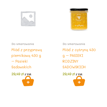
Do smarowania
Do smarowania
Miód z przyprawą
Miód z cytryną 430
piernikową 430 g
g – PASIEKI
– Pasieki
RODZINY
Sadowskich
SADOWSKICH
29,49
zł
29,49
zł
z Vat
z Vat