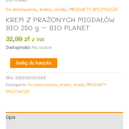
Do smarowania
,
kremy, miody
,
PRODUKTY SPOŻYWCZE
KREM Z PRAŻONYCH MIGDAŁÓW
BIO 250 g – BIO PLANET
32,99
zł
z Vat
Dostępność:
Na stanie
ilość
Dodaj do koszyka
KREM
Z
SKU:
5902425050569
PRAŻONYCH
Kategorie:
Do smarowania
,
kremy, miody
,
PRODUKTY
MIGDAŁÓW
SPOŻYWCZE
BIO
250
g
-
Opis
BIO
Opinie (0)