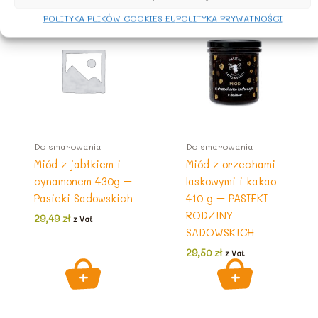
POLITYKA PLIKÓW COOKIES EU
POLITYKA PRYWATNOŚCI
Do smarowania
Do smarowania
Miód z jabłkiem i
Miód z orzechami
cynamonem 430g –
laskowymi i kakao
Pasieki Sadowskich
410 g – PASIEKI
RODZINY
29,49
zł
z Vat
SADOWSKICH
29,50
zł
z Vat