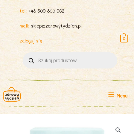
tel:
+48 509 800 962
mail:
sklep@zdrowytydzien.pl
0
zaloguj się
Wyszukiwarka
produktów
Menu
Menu