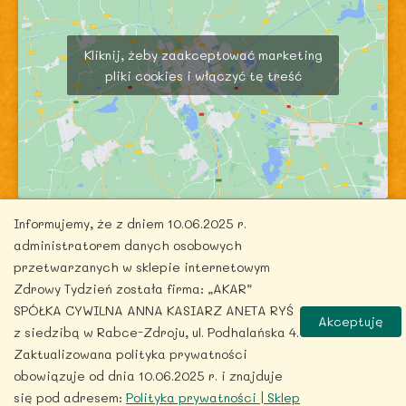
Kliknij, żeby zaakceptować marketing
pliki cookies i włączyć tę treść
Informujemy, że z dniem 10.06.2025 r.
administratorem danych osobowych
przetwarzanych w sklepie internetowym
Zdrowy Tydzień została firma: „AKAR”
Copyright © 2026 zdrowytydzien.pl | Powered by
SPÓŁKA CYWILNA ANNA KASIARZ ANETA RYŚ
Akceptuję
ITentego.pl
z siedzibą w Rabce-Zdroju, ul. Podhalańska 4.
Zaktualizowana polityka prywatności
obowiązuje od dnia 10.06.2025 r. i znajduje
się pod adresem:
Polityka prywatności | Sklep