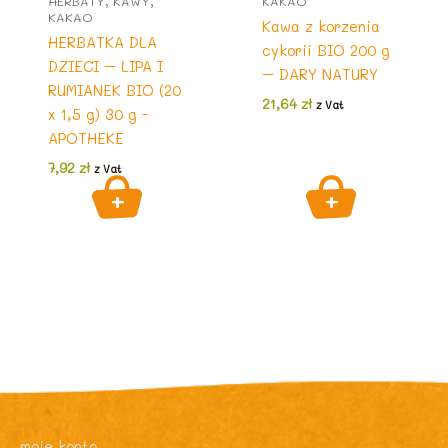
HERBATY, KAWY,
KAKAO
KAKAO
Kawa z korzenia
HERBATKA DLA
cykorii BIO 200 g
DZIECI – LIPA I
– DARY NATURY
RUMIANEK BIO (20
21,64
zł
z Vat
x 1,5 g) 30 g -
APOTHEKE
7,92
zł
z Vat
moje konto