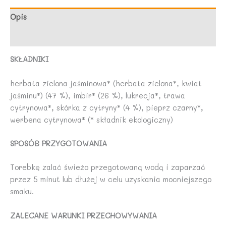
(17
x
Opis
1,8
Opinie (0)
g)
30,6
SKŁADNIKI
g
-
herbata zielona jaśminowa* (herbata zielona*, kwiat
YOGI
jaśminu*) (47 %), imbir* (26 %), lukrecja*, trawa
TEA
cytrynowa*, skórka z cytryny* (4 %), pieprz czarny*,
werbena cytrynowa* (* składnik ekologiczny)
SPOSÓB PRZYGOTOWANIA
Torebkę zalać świeżo przegotowaną wodą i zaparzać
przez 5 minut lub dłużej w celu uzyskania mocniejszego
smaku.
ZALECANE WARUNKI PRZECHOWYWANIA