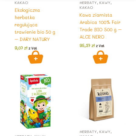
KAKAO
HERBATY, KAWY,
KAKAO
Ekologiczna
Kawa ziarnista
herbatka
Arabica 100% Fair
regulująca
Trade BIO 500 g –
trawienie bio 50 g
ALCE NERO
– DARY NATURY
95,37
zł
z Vat
9,07
zł
z Vat
HERBATY, KAWY,