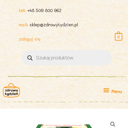
tel:
+48 509 800 962
mail:
sklep@zdrowytydzien.pl
0
zaloguj się
Wyszukiwarka
produktów
Menu
Menu