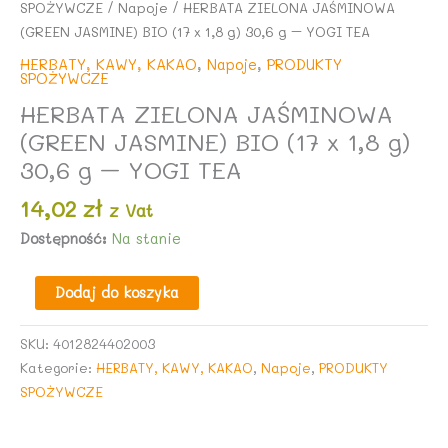
SPOŻYWCZE
/
Napoje
/ HERBATA ZIELONA JAŚMINOWA
(GREEN JASMINE) BIO (17 x 1,8 g) 30,6 g – YOGI TEA
HERBATY, KAWY, KAKAO
,
Napoje
,
PRODUKTY
SPOŻYWCZE
HERBATA ZIELONA JAŚMINOWA
(GREEN JASMINE) BIO (17 x 1,8 g)
30,6 g – YOGI TEA
14,02
zł
z Vat
Dostępność:
Na stanie
ilość
Dodaj do koszyka
HERBATA
ZIELONA
SKU:
4012824402003
JAŚMINOWA
Kategorie:
HERBATY, KAWY, KAKAO
,
Napoje
,
PRODUKTY
(GREEN
SPOŻYWCZE
JASMINE)
BIO