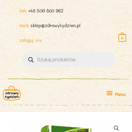
tel:
+48 509 800 962
mail:
sklep@zdrowytydzien.pl
0
zaloguj się
Wyszukiwarka
produktów
Menu
Menu