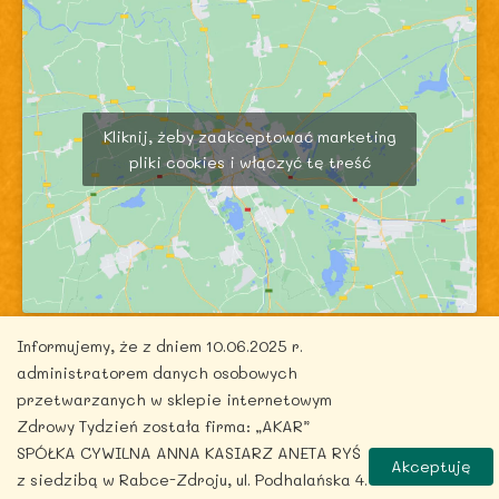
Kliknij, żeby zaakceptować marketing
pliki cookies i włączyć tę treść
Informujemy, że z dniem 10.06.2025 r.
administratorem danych osobowych
przetwarzanych w sklepie internetowym
Zdrowy Tydzień została firma: „AKAR”
Copyright © 2026 zdrowytydzien.pl | Powered by
SPÓŁKA CYWILNA ANNA KASIARZ ANETA RYŚ
Akceptuję
ITentego.pl
z siedzibą w Rabce-Zdroju, ul. Podhalańska 4.