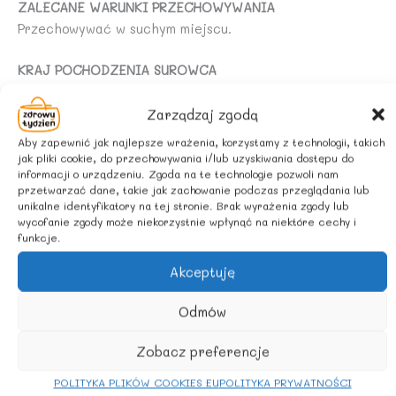
ZALECANE WARUNKI PRZECHOWYWANIA
Przechowywać w suchym miejscu.
KRAJ POCHODZENIA SUROWCA
POLSKA
Zarządzaj zgodą
Aby zapewnić jak najlepsze wrażenia, korzystamy z technologii, takich
Zrównoważony sposób żywienia i zdrowy tryb życia są
jak pliki cookie, do przechowywania i/lub uzyskiwania dostępu do
informacji o urządzeniu. Zgoda na te technologie pozwoli nam
podstawą zapewnienia prawidłowego funkcjonowania
przetwarzać dane, takie jak zachowanie podczas przeglądania lub
organizmu.
unikalne identyfikatory na tej stronie. Brak wyrażenia zgody lub
wycofanie zgody może niekorzystnie wpłynąć na niektóre cechy i
funkcje.
Podobne produkty
Akceptuję
Odmów
Zobacz preferencje
POLITYKA PLIKÓW COOKIES EU
POLITYKA PRYWATNOŚCI