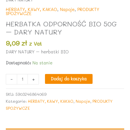
HERBATY, KAWY, KAKAO
,
Napoje
,
PRODUKTY
SPOŻYWCZE
HERBATKA ODPORNOŚĆ BIO 50G
– DARY NATURY
9,09
zł
z Vat
DARY NATURY – herbatki BIO
Dostępność:
Na stanie
ilość
-
+
Dodaj do koszyka
HERBATKA
ODPORNOŚĆ
SKU:
5903246864069
BIO
Kategorie:
HERBATY, KAWY, KAKAO
,
Napoje
,
PRODUKTY
50G
SPOŻYWCZE
-
DARY
NATURY