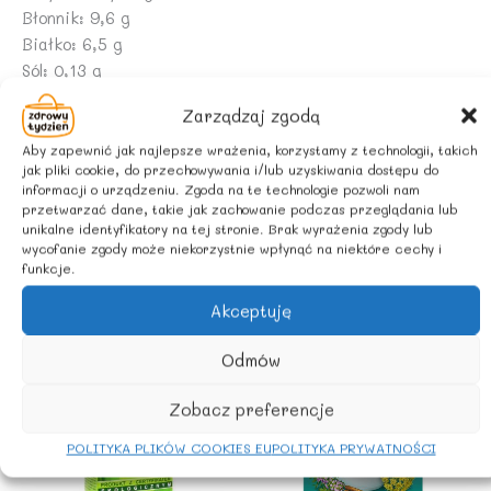
Błonnik: 9,6 g
Białko: 6,5 g
Sól: 0,13 g
Zarządzaj zgodą
ZALECANE WARUNKI PRZECHOWYWANIA
Przechowywać w suchym i chłodnym miejscu w
Aby zapewnić jak najlepsze wrażenia, korzystamy z technologii, takich
jak pliki cookie, do przechowywania i/lub uzyskiwania dostępu do
zamkniętym pojemniku.
informacji o urządzeniu. Zgoda na te technologie pozwoli nam
przetwarzać dane, takie jak zachowanie podczas przeglądania lub
unikalne identyfikatory na tej stronie. Brak wyrażenia zgody lub
wycofanie zgody może niekorzystnie wpłynąć na niektóre cechy i
Podobne produkty
funkcje.
Akceptuję
Odmów
Zobacz preferencje
POLITYKA PLIKÓW COOKIES EU
POLITYKA PRYWATNOŚCI