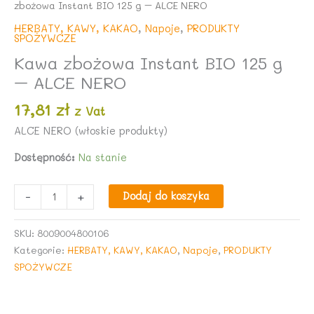
zbożowa Instant BIO 125 g – ALCE NERO
HERBATY, KAWY, KAKAO
,
Napoje
,
PRODUKTY
SPOŻYWCZE
Kawa zbożowa Instant BIO 125 g
– ALCE NERO
17,81
zł
z Vat
ALCE NERO (włoskie produkty)
Dostępność:
Na stanie
ilość
-
+
Dodaj do koszyka
Kawa
zbożowa
SKU:
8009004800106
Instant
Kategorie:
HERBATY, KAWY, KAKAO
,
Napoje
,
PRODUKTY
BIO
SPOŻYWCZE
125
g
-