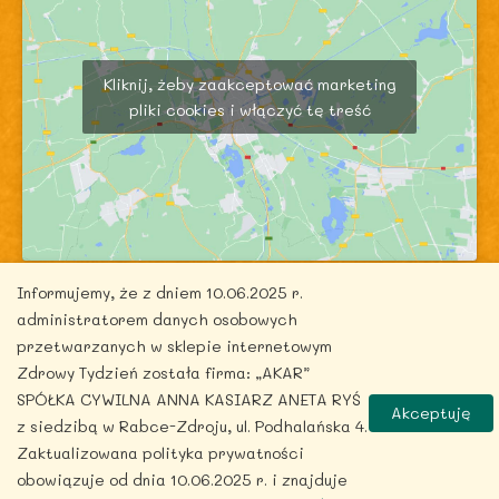
Kliknij, żeby zaakceptować marketing
pliki cookies i włączyć tę treść
Informujemy, że z dniem 10.06.2025 r.
administratorem danych osobowych
przetwarzanych w sklepie internetowym
Zdrowy Tydzień została firma: „AKAR”
Copyright © 2026 zdrowytydzien.pl | Powered by
SPÓŁKA CYWILNA ANNA KASIARZ ANETA RYŚ
Akceptuję
ITentego.pl
z siedzibą w Rabce-Zdroju, ul. Podhalańska 4.
Zaktualizowana polityka prywatności
obowiązuje od dnia 10.06.2025 r. i znajduje