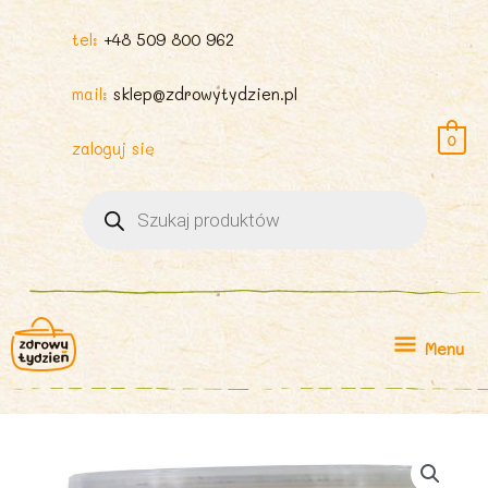
tel:
+48 509 800 962
mail:
sklep@zdrowytydzien.pl
0
zaloguj się
Wyszukiwarka
produktów
Menu
Menu