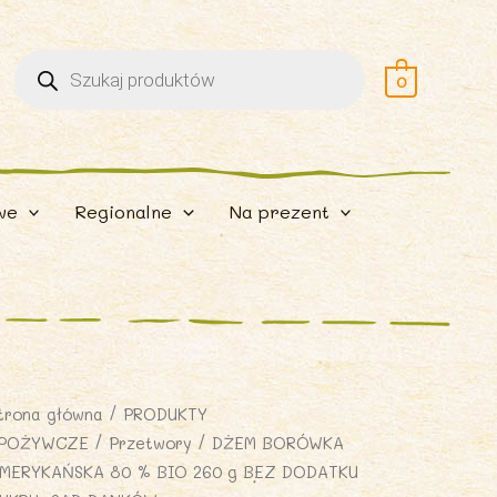
Wyszukiwarka
produktów
0
we
Regionalne
Na prezent
trona główna
/
PRODUKTY
POŻYWCZE
/
Przetwory
/ DŻEM BORÓWKA
MERYKAŃSKA 80 % BIO 260 g BEZ DODATKU