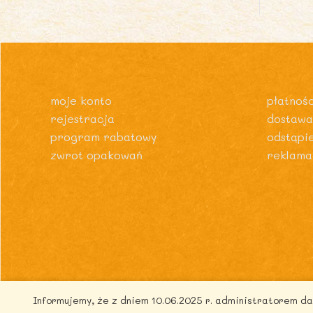
moje konto
płatnośc
rejestracja
dostawa
program rabatowy
odstąpi
zwrot opakowań
reklama
Informujemy, że z dniem 10.06.2025 r. administratorem 