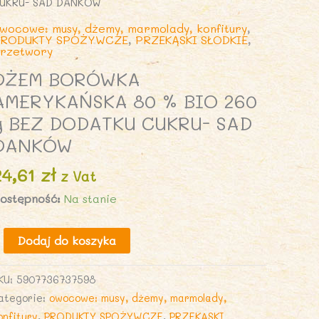
UKRU- SAD DANKÓW
wocowe: musy, dżemy, marmolady, konfitury
,
RODUKTY SPOŻYWCZE
,
PRZEKĄSKI SŁODKIE
,
rzetwory
DŻEM BORÓWKA
AMERYKAŃSKA 80 % BIO 260
g BEZ DODATKU CUKRU- SAD
DANKÓW
24,61
zł
z Vat
ostępność:
Na stanie
lość
Dodaj do koszyka
ŻEM
ORÓWKA
KU:
5907736737598
MERYKAŃSKA
ategorie:
owocowe: musy, dżemy, marmolady,
0
onfitury
,
PRODUKTY SPOŻYWCZE
,
PRZEKĄSKI