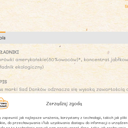
S
B
2
g
B
pis
Opinie (0)
D
C
KŁADNIKI
S
orówki amerykańskie(80%owoców)*, koncentrat jabłkowy
D
kładnik ekologiczny)
PIS
us marki Sad Danków odznacza się wysoką zawartością
olecamy wszystkim, którzy pragną uniknąć zbędnego doda
Zarządzaj zgodą
yrazisty smak.
00 g produktu sporządzono z 80 g owoców. Produkt pas
 zapewnić jak najlepsze wrażenia, korzystamy z technologii, takich jak pliki
woców borówki amerykańskiej z dodatkiem koncentratu 
kie, do przechowywania i/lub uzyskiwania dostępu do informacji o urządzen
oziomu pH. zawiera naturalnie występujące cukry.
da na te technologie pozwoli nam przetwarzać dane, takie jak zachowanie