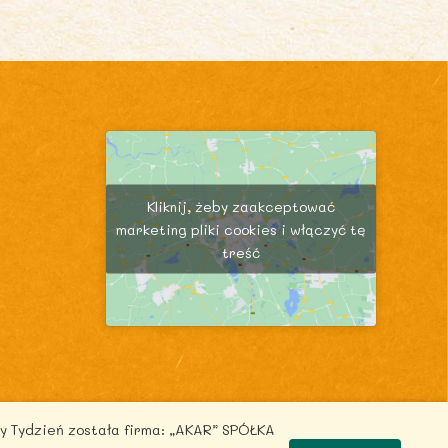
Kliknij, żeby zaakceptować
marketing pliki cookies i włączyć tę
treść
y Tydzień została firma: „AKAR” SPÓŁKA