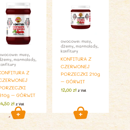
owocowe: musy,
dżemy, marmolady,
konfitury
owocowe: musy,
KONFITURA Z
dżemy, marmolady,
konfitury
CZERWONEJ
KONFITURA Z
PORZECZKI 210g
CZERWONEJ
– GÓRWIT
PORZECZKI
12,00
zł
z Vat
310g – GÓRWIT
14,50
zł
z Vat