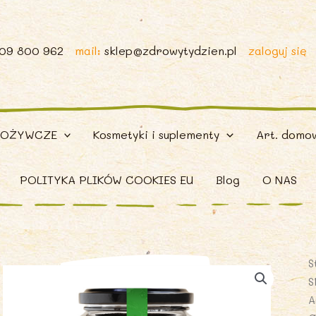
509 800 962
mail:
sklep@zdrowytydzien.pl
zaloguj się
POŻYWCZE
Kosmetyki i suplementy
Art. domo
POLITYKA PLIKÓW COOKIES EU
Blog
O NAS
S
S
A