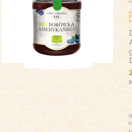
C
o
P
P
D
i
D
B
S
A
K
8
k