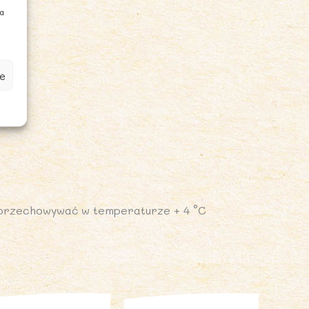
ia
e
 przechowywać w temperaturze + 4 °C