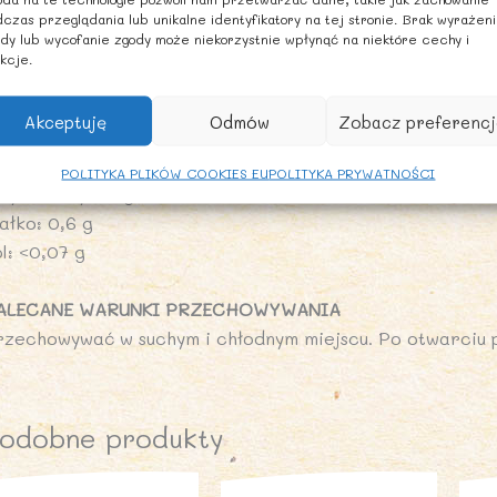
czas przeglądania lub unikalne identyfikatory na tej stronie. Brak wyrażen
dy lub wycofanie zgody może niekorzystnie wpłynąć na niektóre cechy i
ARTOŚĆ ODŻYWCZA W 100 g
kcje.
artość energetyczna: 501 kJ/119 kcal
uszcz: <0,5 g
Akceptuję
Odmów
Zobacz preferencj
 tym kwasy tłuszczowe nasycone: <0,1 g
ęglowodany: 26 g
POLITYKA PLIKÓW COOKIES EU
POLITYKA PRYWATNOŚCI
 tym cukry: 24 g
ałko: 0,6 g
l: <0,07 g
ALECANE WARUNKI PRZECHOWYWANIA
rzechowywać w suchym i chłodnym miejscu. Po otwarciu
odobne produkty