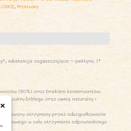
%
ŁODKIE
,
Przetwory
IO
60
EZ
ODATKU
UKRU-
AD
*, substancja zagęszczająca – pektyna. (*
ANKÓW
 owoców (80%) oraz brakiem konserwantów.
tku cukru białego oraz cenią naturalny i
teryzowany otrzymany przez odszypułkowanie
jabłkowego w celu otrzymania odpowiedniego
iu.