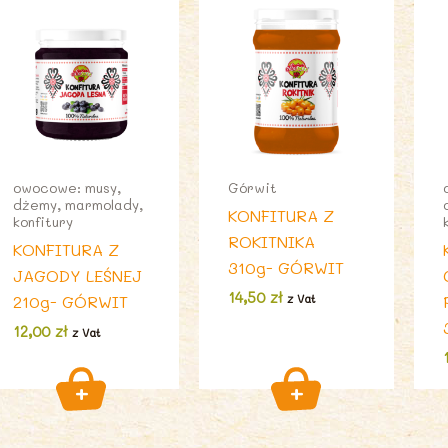
owocowe: musy,
Górwit
dżemy, marmolady,
KONFITURA Z
konfitury
ROKITNIKA
KONFITURA Z
310g- GÓRWIT
JAGODY LEŚNEJ
14,50
zł
210g- GÓRWIT
z Vat
12,00
zł
z Vat