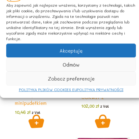
Aby zapewnić jak najlepsze wrażenia, korzystamy z technologii, takich
jak pliki cookie, do przechowywania i/lub uzyskiwania dostępu do
informacji o urządzeniu. Zgoda na te technologie pozwoli nam
przetwarzać dane, takie jak zachowanie podczas przeglądania lub
unikalne identyfikatory na tej stronie. Brak wyrażenia zgody lub
wycofanie zgody może niekorzystnie wpłynąć na niektóre cechy i
funkcje.
Akceptuję
Odmów
KOSZE PREZENTOWE
KOSZE PREZENTOWE
Zobacz preferencje
Usługa pakowania
ZESTAW
prezentu MINI z
PREZENTOWY
POLITYKA PLIKÓW COOKIES EU
POLITYKA PRYWATNOŚCI
torebką lub
GÓRWIT 2
minipudełkiem
102,00
zł
z Vat
10,46
zł
z Vat