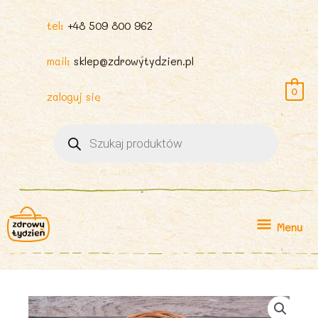
tel:
+48 509 800 962
mail:
sklep@zdrowytydzien.pl
0
zaloguj się
Wyszukiwarka
produktów
Menu
Menu