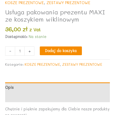
KOSZE PREZENTOWE
,
ZESTAWY PREZENTOWE
Usługa pakowania prezentu MAXI
ze koszykiem wiklinowym
36,00
zł
z Vat
Dostępność:
Na stanie
ilość
-
+
Dodaj do koszyka
Usługa
pakowania
Kategorie:
KOSZE PREZENTOWE
,
ZESTAWY PREZENTOWE
prezentu
MAXI
ze
koszykiem
Opis
wiklinowym
Opinie (0)
Chętnie i pięknie zapakujemy dla Ciebie nasze produkty