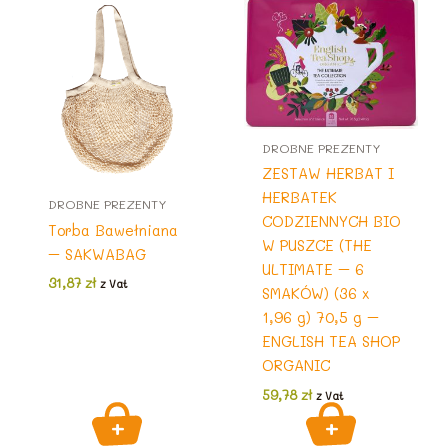
DROBNE PREZENTY
ZESTAW HERBAT I
HERBATEK
DROBNE PREZENTY
CODZIENNYCH BIO
Torba Bawełniana
W PUSZCE (THE
– SAKWABAG
ULTIMATE – 6
31,87
zł
z Vat
SMAKÓW) (36 x
1,96 g) 70,5 g –
ENGLISH TEA SHOP
ORGANIC
59,78
zł
z Vat