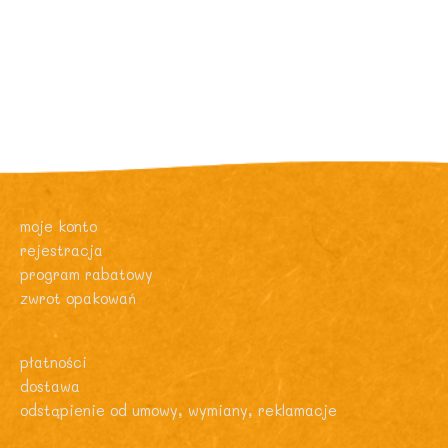
moje konto
rejestracja
program rabatowy
zwrot opakowań
płatności
dostawa
odstąpienie od umowy, wymiany, reklamacje