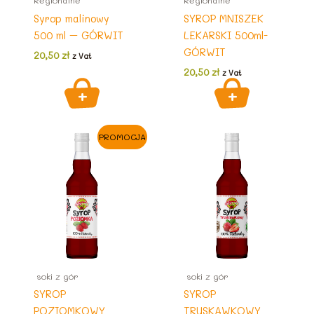
Regionalne
Regionalne
Syrop malinowy
SYROP MNISZEK
500 ml – GÓRWIT
LEKARSKI 500ml-
GÓRWIT
20,50
zł
z Vat
20,50
zł
z Vat
PROMOCJA
soki z gór
soki z gór
SYROP
SYROP
POZIOMKOWY
TRUSKAWKOWY