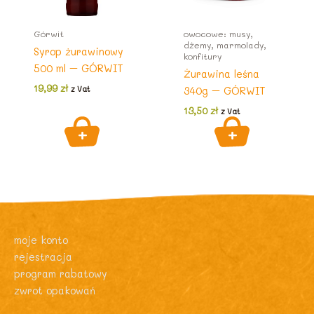
Górwit
owocowe: musy,
dżemy, marmolady,
Syrop żurawinowy
konfitury
500 ml – GÓRWIT
Żurawina leśna
19,99
zł
340g – GÓRWIT
z Vat
13,50
zł
z Vat
moje konto
rejestracja
program rabatowy
zwrot opakowań