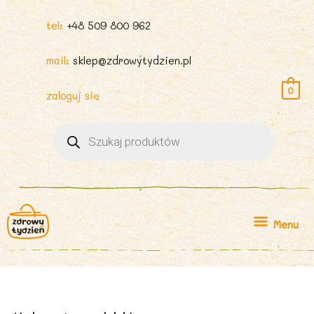
tel:
+48 509 800 962
mail:
sklep@zdrowytydzien.pl
0
zaloguj się
Wyszukiwarka
produktów
Menu
Menu