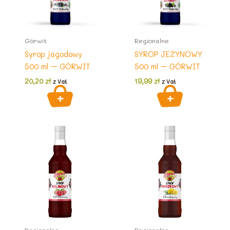
Górwit
Regionalne
Syrop jagodowy
SYROP JEŻYNOWY
500 ml – GÓRWIT
500 ml – GÓRWIT
20,20
zł
19,99
zł
z Vat
z Vat