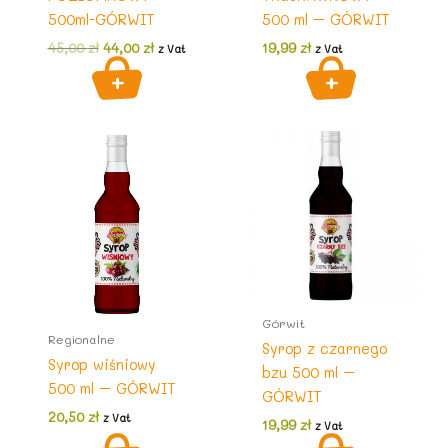
500ml-GÓRWIT
500 ml – GÓRWIT
Pierwotna
Aktualna
45,00
zł
44,00
zł
19,99
zł
z Vat
z Vat
cena
cena
wynosiła:
wynosi:
45,00 zł.
44,00 zł.
Górwit
Regionalne
Syrop z czarnego
Syrop wiśniowy
bzu 500 ml –
500 ml – GÓRWIT
GÓRWIT
20,50
zł
z Vat
19,99
zł
z Vat