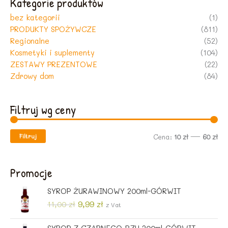
Kategorie produktów
bez kategorii
(1)
PRODUKTY SPOŻYWCZE
(811)
Regionalne
(52)
Kosmetyki i suplementy
(104)
ZESTAWY PREZENTOWE
(22)
Zdrowy dom
(84)
Filtruj wg ceny
Filtruj
C
C
Cena:
10 zł
—
60 zł
e
e
n
n
Promocje
a
a
SYROP ŻURAWINOWY 200ml-GÓRWIT
m
m
P
A
11,00
zł
9,99
zł
z Vat
i
a
i
k
e
t
n
x