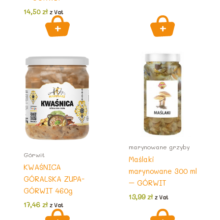
14,50
zł
z Vat
marynowane grzyby
Górwit
Maślaki
KWAŚNICA
marynowane 300 ml
GÓRALSKA ZUPA-
– GÓRWIT
GÓRWIT 460g
13,99
zł
z Vat
17,46
zł
z Vat