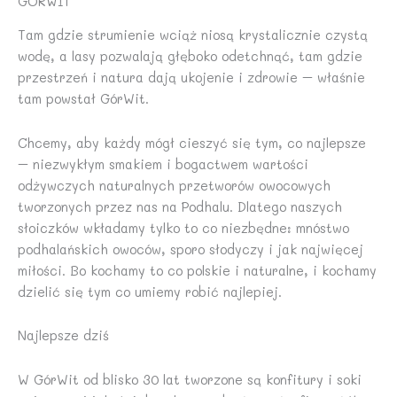
GÓRWIT
,
z
:
9
0
ł
1
9
Tam gdzie strumienie wciąż niosą krystalicznie czystą
0
.
1
wodę, a lasy pozwalają głęboko odetchnąć, tam gdzie
,
z
przestrzeń i natura dają ukojenie i zdrowie – właśnie
z
0
ł
tam powstał GórWit.
ł
0
.
.
Chcemy, aby każdy mógł cieszyć się tym, co najlepsze
z
– niezwykłym smakiem i bogactwem wartości
ł
.
odżywczych naturalnych przetworów owocowych
tworzonych przez nas na Podhalu. Dlatego naszych
słoiczków wkładamy tylko to co niezbędne: mnóstwo
podhalańskich owoców, sporo słodyczy i jak najwięcej
miłości. Bo kochamy to co polskie i naturalne, i kochamy
dzielić się tym co umiemy robić najlepiej.
Najlepsze dziś
W GórWit od blisko 30 lat tworzone są konfitury i soki