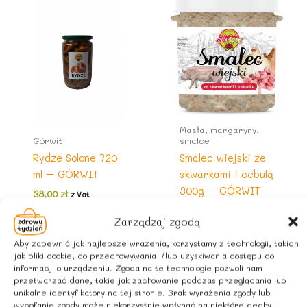
Masła, margaryny,
Górwit
smalce
Rydze Solone 720
Smalec wiejski ze
ml – GÓRWIT
skwarkami i cebulą
300g – GÓRWIT
38,00
zł
z Vat
16,00
zł
z Vat
Zarządzaj zgodą
Aby zapewnić jak najlepsze wrażenia, korzystamy z technologii, takich
jak pliki cookie, do przechowywania i/lub uzyskiwania dostępu do
informacji o urządzeniu. Zgoda na te technologie pozwoli nam
przetwarzać dane, takie jak zachowanie podczas przeglądania lub
unikalne identyfikatory na tej stronie. Brak wyrażenia zgody lub
wycofanie zgody może niekorzystnie wpłynąć na niektóre cechy i