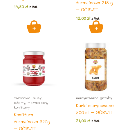
żurawinowa 215 g
14,50
zł
z Vat
– GÓRWIT
12,00
zł
z Vat
owocowe: musy,
marynowane grzyby
dżemy, marmolady,
Kurki marynowane
konfitury
300 ml – GÓRWIT
Konfitura
21,00
zł
żurawinowa 320g
z Vat
– GÓRWIT