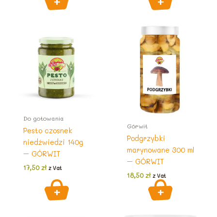
Do gotowania
Górwit
Pesto czosnek
Podgrzybki
niedźwiedzi 140g
marynowane 300 ml
– GÓRWIT
– GÓRWIT
17,50
zł
z Vat
18,50
zł
z Vat