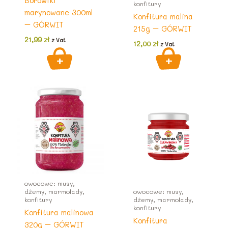
Borowiki
konfitury
marynowane 300ml
Konfitura malina
– GÓRWIT
215g – GÓRWIT
21,99
zł
z Vat
12,00
zł
z Vat
owocowe: musy,
dżemy, marmolady,
owocowe: musy,
konfitury
dżemy, marmolady,
konfitury
Konfitura malinowa
Konfitura
320g – GÓRWIT