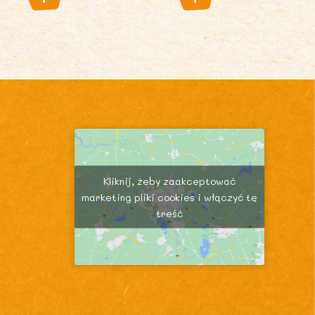
Kliknij, żeby zaakceptować
marketing pliki cookies i włączyć tę
treść