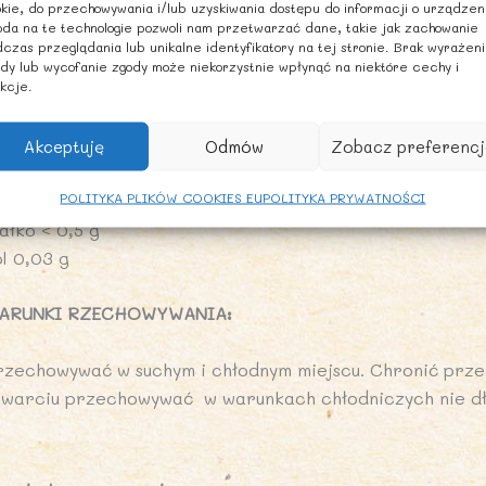
ARTOŚĆ ODŻYWCZA PRODUKTU w 100 g
kie, do przechowywania i/lub uzyskiwania dostępu do informacji o urządzen
da na te technologie pozwoli nam przetwarzać dane, takie jak zachowanie
artość energetyczna 733 kJ / 173 Kcal
czas przeglądania lub unikalne identyfikatory na tej stronie. Brak wyrażen
dy lub wycofanie zgody może niekorzystnie wpłynąć na niektóre cechy i
kcje.
uszcz < 0,5 g
 tym kwasy tłuszczowe nasycone < 0,1 g
Akceptuję
Odmów
Zobacz preferencj
ęglowodany 41,4 g
POLITYKA PLIKÓW COOKIES EU
POLITYKA PRYWATNOŚCI
 tym cukry 41,3 g
ałko < 0,5 g
l 0,03 g
ARUNKI RZECHOWYWANIA:
rzechowywać w suchym i chłodnym miejscu. Chronić prze
twarciu przechowywać w warunkach chłodniczych nie dłu