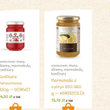
owocowe: musy,
owocowe: musy,
dżemy, marmolady,
dżemy, marmolady,
konfitury
konfitury
Konfitura
Marmolada z
żurawinowa
cytryn BIO 360
320g – GÓRWIT
g – AGRISICILIA
14,50
zł
z Vat
15,73
zł
z Vat