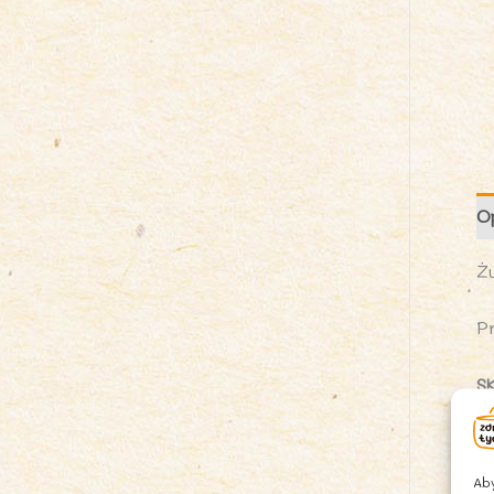
O
Ż
P
S
ż
c
Aby