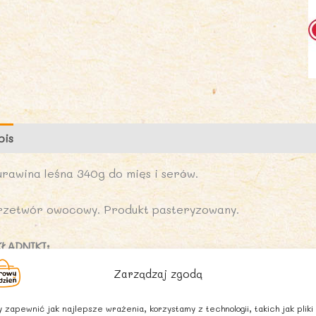
pis
Marka
Opinie (0)
urawina leśna 340g do mięs i serów.
rzetwór owocowy. Produkt pasteryzowany.
KŁADNIKI:
urawina leśna cały owoc 50%, cukier, woda, środek żelu
Zarządzaj zgodą
ytrynowy, substancja wiążąca: chlorek wapnia.
 zapewnić jak najlepsze wrażenia, korzystamy z technologii, takich jak pliki