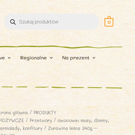
Wyszukiwarka
produktów
0
we
Regionalne
Na prezent
trona główna
/
PRODUKTY
POŻYWCZE
/
Przetwory
/
owocowe: musy, dżemy,
armolady, konfitury
/ Żurawina leśna 340g –