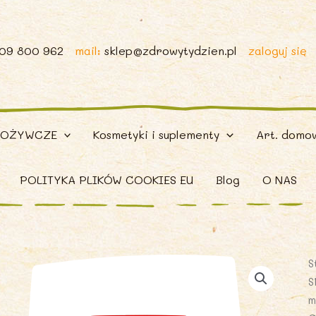
509 800 962
mail:
sklep@zdrowytydzien.pl
zaloguj się
POŻYWCZE
Kosmetyki i suplementy
Art. domo
POLITYKA PLIKÓW COOKIES EU
Blog
O NAS
S
S
m