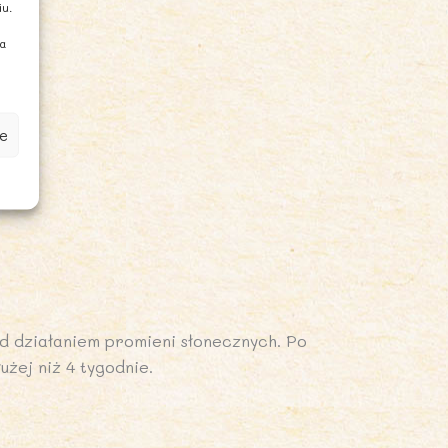
iu.
ia
e
d działaniem promieni słonecznych. Po
żej niż 4 tygodnie.