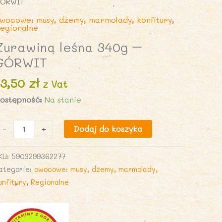
ÓRWIT
wocowe: musy, dżemy, marmolady, konfitury
,
egionalne
Żurawina leśna 340g –
GÓRWIT
13,50
zł
z Vat
ostępność:
Na stanie
lość
-
+
Dodaj do koszyka
urawina
eśna
KU:
5903299362277
40g
ategorie:
owocowe: musy, dżemy, marmolady,
onfitury
,
Regionalne
ÓRWIT