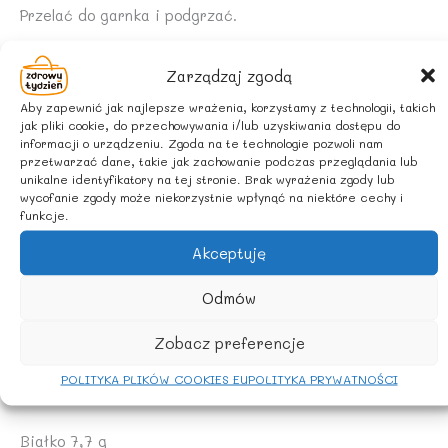
Przelać do garnka i podgrzać.
Dodać wcześniej obrane i ugotowane ziemniaki.
Zarządzaj zgodą
Aby zapewnić jak najlepsze wrażenia, korzystamy z technologii, takich
Wartość odżywcza na 100 g produktu:
jak pliki cookie, do przechowywania i/lub uzyskiwania dostępu do
informacji o urządzeniu. Zgoda na te technologie pozwoli nam
Wartość energetyczna 361 kJ / 87 kcal
przetwarzać dane, takie jak zachowanie podczas przeglądania lub
unikalne identyfikatory na tej stronie. Brak wyrażenia zgody lub
wycofanie zgody może niekorzystnie wpłynąć na niektóre cechy i
Tłuszcz 5,8 g
funkcje.
Akceptuję
w tym kwasy tłuszczowe nasycone 2,1 g
Odmów
Węglowodany < 0,5 g
Zobacz preferencje
w tym cukry < 0,5 g
POLITYKA PLIKÓW COOKIES EU
POLITYKA PRYWATNOŚCI
Błonnik 1,2 g
Białko 7,7 g