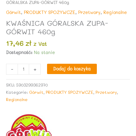
GÓRALSKA ZUPA-GÓRWIT 460g
Górwit
,
PRODUKTY SPOŻYWCZE
,
Przetwory
,
Regionalne
KWAŚNICA GÓRALSKA ZUPA-
GÓRWIT 460g
17,46
zł
z Vat
Dostępność:
Na stanie
ilość
-
+
Dodaj do koszyka
KWAŚNICA
GÓRALSKA
SKU:
5903299362970
ZUPA-
Kategorie:
Górwit
,
PRODUKTY SPOŻYWCZE
,
Przetwory
,
GÓRWIT
Regionalne
460g