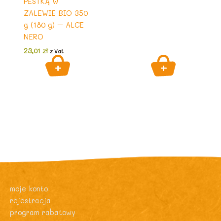
PESTKĄ W
ZALEWIE BIO 350
g (180 g) – ALCE
NERO
23,01
zł
z Vat
moje konto
rejestracja
program rabatowy