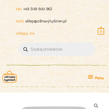
tel:
+48 509 800 962
mail:
sklep@zdrowytydzien.pl
0
zaloguj się
Wyszukiwarka
produktów
Menu
Menu