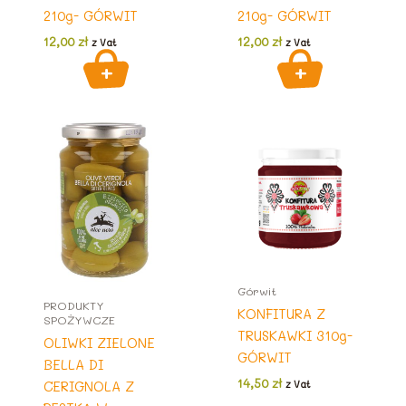
210g- GÓRWIT
210g- GÓRWIT
12,00
zł
12,00
zł
z Vat
z Vat
Górwit
PRODUKTY
KONFITURA Z
SPOŻYWCZE
TRUSKAWKI 310g-
OLIWKI ZIELONE
GÓRWIT
BELLA DI
14,50
zł
CERIGNOLA Z
z Vat