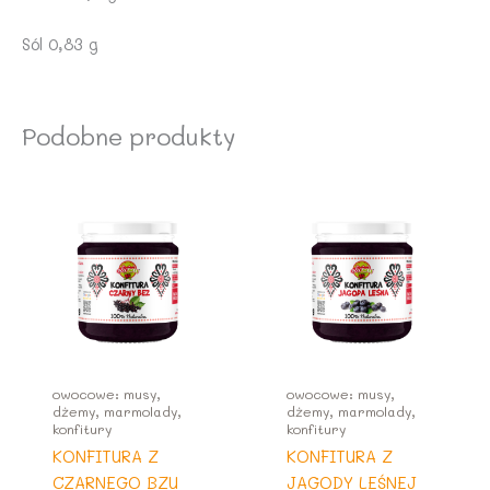
Sól 0,83 g
Podobne produkty
owocowe: musy,
owocowe: musy,
dżemy, marmolady,
dżemy, marmolady,
konfitury
konfitury
KONFITURA Z
KONFITURA Z
CZARNEGO BZU
JAGODY LEŚNEJ