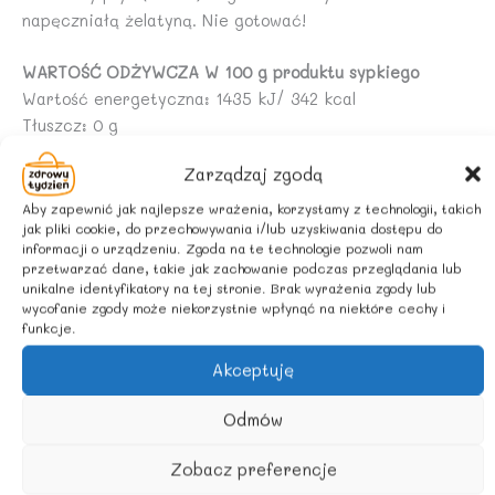
napęczniałą żelatyną. Nie gotować!
WARTOŚĆ ODŻYWCZA W 100 g produktu sypkiego
Wartość energetyczna: 1435 kJ/ 342 kcal
Tłuszcz: 0 g
w tym kwasy tłuszczowe nasycone: 0 g
Zarządzaj zgodą
Węglowodany: 0 g
w tym cukry: 0 g
Aby zapewnić jak najlepsze wrażenia, korzystamy z technologii, takich
jak pliki cookie, do przechowywania i/lub uzyskiwania dostępu do
Białko: 84 g
informacji o urządzeniu. Zgoda na te technologie pozwoli nam
Sól: 0,08 g
przetwarzać dane, takie jak zachowanie podczas przeglądania lub
unikalne identyfikatory na tej stronie. Brak wyrażenia zgody lub
wycofanie zgody może niekorzystnie wpłynąć na niektóre cechy i
ZALECANE WARUNKI PRZECHOWYWANIA
funkcje.
Przechowywać w suchym miejscu.
Akceptuję
Odmów
Podobne produkty
Zobacz preferencje