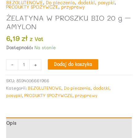
BEZGLUTENOWE
,
Do pieczenia
,
dodatki, posypki
,
PRODUKTY SPOŻYWCZE
,
przyprawy
ŻELATYNA W PROSZKU BIO 20 g –
AMYLON
6,19
zł
z Vat
Dostępność:
Na stanie
ilość
-
+
Dodaj do koszyka
ŻELATYNA
W
SKU:
8594006661966
PROSZKU
Kategorii:
BEZGLUTENOWE
,
Do pieczenia
,
dodatki,
BIO
posypki
,
PRODUKTY SPOŻYWCZE
,
przyprawy
20
g
-
AMYLON
Opis
Opinie (0)