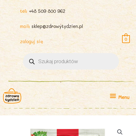
tel:
+48 509 800 962
mail:
sklep@zdrowytydzien.pl
0
zaloguj się
Wyszukiwarka
produktów
Menu
Menu