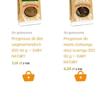
Do gotowania
Do gotowania
Przyprawa do dań
Przyprawa do
wegetariańskich
masła ziołowego
BIO 40 g – DARY
oraz twarogu BIO
NATURY
30 g – DARY
NATURY
7,05
zł
z Vat
6,59
zł
z Vat