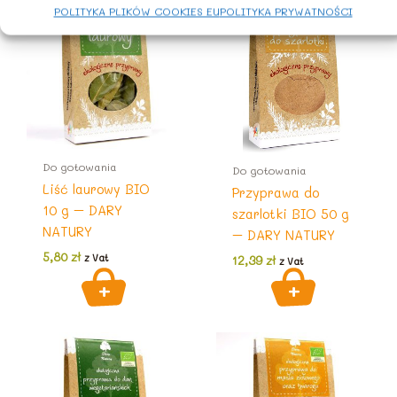
POLITYKA PLIKÓW COOKIES EU
POLITYKA PRYWATNOŚCI
Do gotowania
Do gotowania
Liść laurowy BIO
Przyprawa do
10 g – DARY
szarlotki BIO 50 g
NATURY
– DARY NATURY
5,80
zł
z Vat
12,39
zł
z Vat