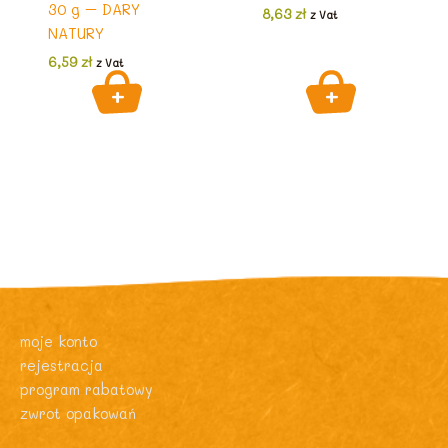
30 g – DARY
8,63
zł
z Vat
NATURY
6,59
zł
z Vat
moje konto
rejestracja
program rabatowy
zwrot opakowań