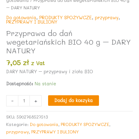
gotowania
/ Przyprawa do dań wegetariańskich BIO 40 g
– DARY NATURY
Do gotowania
,
PRODUKTY SPOŻYWCZE
,
przyprawy
,
PRZYPRAWY I BULIONY
Przyprawa do dań
wegetariańskich BIO 40 g – DARY
NATURY
7,05
zł
z Vat
DARY NATURY – przyprawy i zioła BIO
Dostępność:
Na stanie
ilość
-
+
Dodaj do koszyka
Przyprawa
do
SKU:
5902768527513
dań
Kategorie:
Do gotowania
,
PRODUKTY SPOŻYWCZE
,
wegetariańskich
przyprawy
,
PRZYPRAWY I BULIONY
BIO