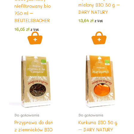
mielony BIO 50 g –
niefiltrowany bio
DARY NATURY
750 ml –
BEUTELSBACHER
13,64
zł
z Vat
16,05
zł
z Vat
Do gotowania
Do gotowania
Przyprawa do dań
Kurkuma BIO 50 g
z ziemniaków BIO
– DARY NATURY