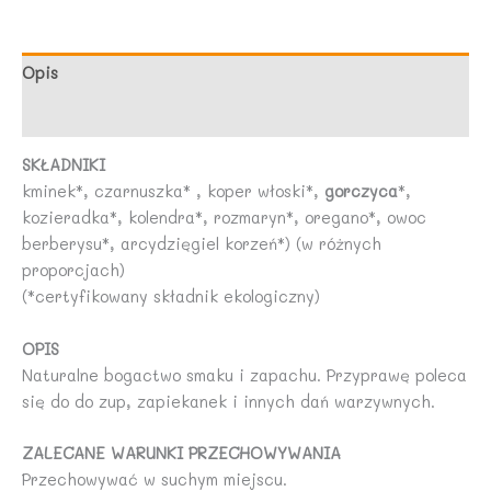
40
g
-
Opis
DARY
Opinie (0)
NATURY
SKŁADNIKI
kminek*, czarnuszka* , koper włoski*,
gorczyca
*,
kozieradka*, kolendra*, rozmaryn*, oregano*, owoc
berberysu*, arcydzięgiel korzeń*) (w różnych
proporcjach)
(*certyfikowany składnik ekologiczny)
OPIS
Naturalne bogactwo smaku i zapachu. Przyprawę poleca
się do do zup, zapiekanek i innych dań warzywnych.
ZALECANE WARUNKI PRZECHOWYWANIA
Przechowywać w suchym miejscu.