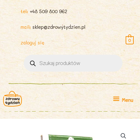
tel:
+48 509 800 962
mail:
sklep@zdrowytydzien.pl
0
zaloguj się
Wyszukiwarka
produktów
Menu
Menu