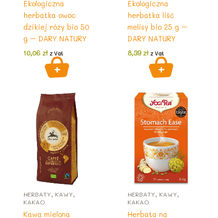
Ekologiczna
Ekologiczna
herbatka owoc
herbatka liść
dzikiej róży bio 50
melisy bio 25 g –
g – DARY NATURY
DARY NATURY
10,06
zł
8,39
zł
z Vat
z Vat
HERBATY, KAWY,
HERBATY, KAWY,
KAKAO
KAKAO
Kawa mielona
Herbata na