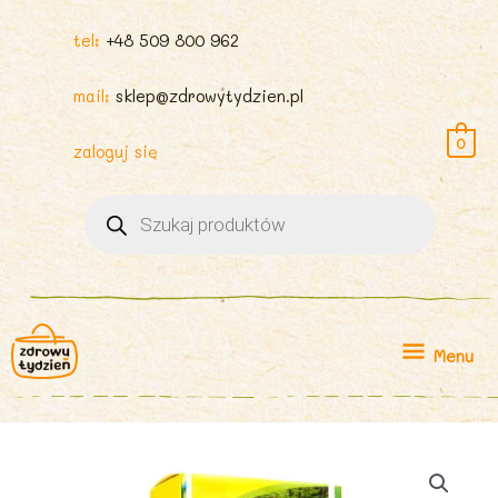
tel:
+48 509 800 962
mail:
sklep@zdrowytydzien.pl
0
zaloguj się
Wyszukiwarka
produktów
Menu
Menu