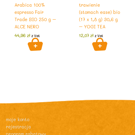
Arabica 100%
trawienie
espresso Fair
(stomach ease) bio
Trade BIO 250 g –
(17 x 1,8 g) 30,6 g
ALCE NERO
– YOGI TEA
44,96
zł
12,07
zł
z Vat
z Vat
moje konto
rejestracja
program rabatowy