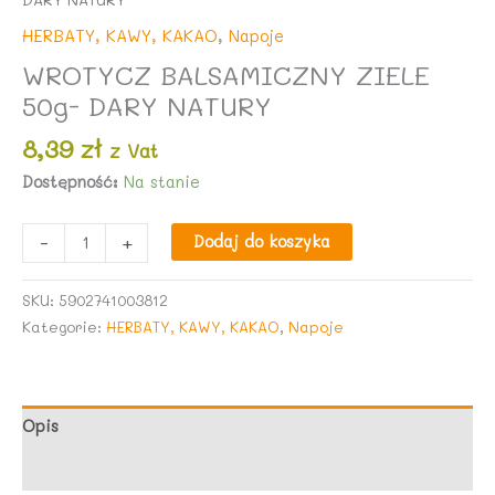
HERBATY, KAWY, KAKAO
,
Napoje
WROTYCZ BALSAMICZNY ZIELE
50g- DARY NATURY
8,39
zł
z Vat
Dostępność:
Na stanie
ilość
-
+
Dodaj do koszyka
WROTYCZ
BALSAMICZNY
SKU:
5902741003812
ZIELE
Kategorie:
HERBATY, KAWY, KAKAO
,
Napoje
50g-
DARY
NATURY
Opis
Opinie (0)