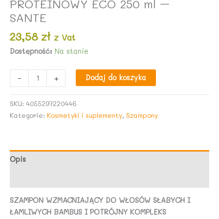
PROTEINOWY ECO 250 ml –
SANTE
23,58
zł
z Vat
Dostępność:
Na stanie
ilość
-
+
Dodaj do koszyka
SZAMPON
WZMACNIAJĄCY
SKU:
4055297220446
DO
Kategorie:
Kosmetyki i suplementy
,
Szampony
WŁOSÓW
SŁABYCH
I
ŁAMLIWYCH
Opis
BAMBUS
Opinie (0)
I
POTRÓJNY
SZAMPON WZMACNIAJĄCY DO WŁOSÓW SŁABYCH I
KOMPLEKS
ŁAMLIWYCH BAMBUS I POTRÓJNY KOMPLEKS
PROTEINOWY