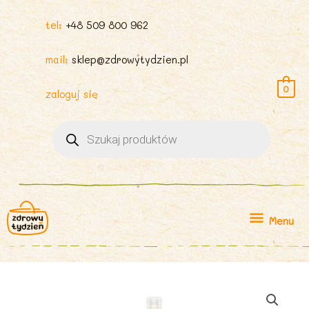
tel:
+48 509 800 962
mail:
sklep@zdrowytydzien.pl
0
zaloguj się
Wyszukiwarka
produktów
Menu
Menu