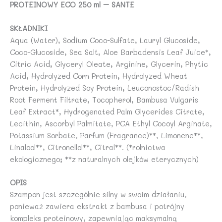
PROTEINOWY ECO 250 ml – SANTE
ECO
250
SKŁADNIKI
ml
Aqua (Water), Sodium Coco-Sulfate, Lauryl Glucoside,
-
Coco-Glucoside, Sea Salt, Aloe Barbadensis Leaf Juice*,
SANTE
Citric Acid, Glyceryl Oleate, Arginine, Glycerin, Phytic
Acid, Hydrolyzed Corn Protein, Hydrolyzed Wheat
Protein, Hydrolyzed Soy Protein, Leuconostoc/Radish
Root Ferment Filtrate, Tocopherol, Bambusa Vulgaris
Leaf Extract*, Hydrogenated Palm Glycerides Citrate,
Lecithin, Ascorbyl Palmitate, PCA Ethyl Cocoyl Arginate,
Potassium Sorbate, Parfum (Fragrance)**, Limonene**,
Linalool**, Citronellol**, Citral**. (*rolnictwa
ekologicznego; **z naturalnych olejków eterycznych)
OPIS
Szampon jest szczególnie silny w swoim działaniu,
ponieważ zawiera ekstrakt z bambusa i potrójny
kompleks proteinowy, zapewniając maksymalną