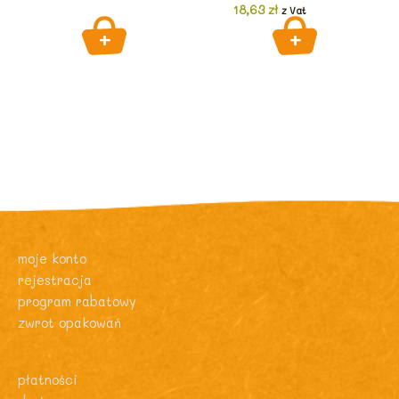
18,63
zł
z Vat
moje konto
rejestracja
program rabatowy
zwrot opakowań
płatności