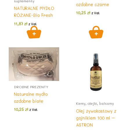
suplementy
ozdobne czarne
NATURALNE MYDŁO
10,25
zł
z Vat
RÓŻANE-Bio Fresh
11,87
zł
z Vat
DROBNE PREZENTY
Naturalne mydło
ozdobne białe
Kemy, olejki, balsamy
10,25
zł
z Vat
Olej żywokostowy z
gojnikiem 100 ml –
ASTRON