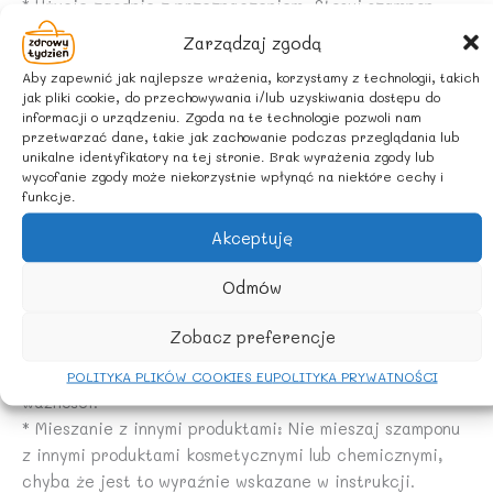
* Użycie zgodnie z przeznaczeniem: Stosuj szampon
zgodnie z jego przeznaczeniem (np. szampon dla
Zarządzaj zgodą
dorosłych nie powinien być stosowany u dzieci, chyba
Aby zapewnić jak najlepsze wrażenia, korzystamy z technologii, takich
że jest to wyraźnie wskazane).
jak pliki cookie, do przechowywania i/lub uzyskiwania dostępu do
* Składniki aktywne: Uważaj na szampony zawierające
informacji o urządzeniu. Zgoda na te technologie pozwoli nam
przetwarzać dane, takie jak zachowanie podczas przeglądania lub
silne składniki aktywne, takie jak substancje
unikalne identyfikatory na tej stronie. Brak wyrażenia zgody lub
złuszczające. Mogą one powodować podrażnienia skóry
wycofanie zgody może niekorzystnie wpłynąć na niektóre cechy i
głowy.
funkcje.
* Długotrwałe stosowanie: Unikaj długotrwałego
Akceptuję
kontaktu szamponu ze skórą. Po umyciu włosów
dokładnie spłucz szampon z głowy.
Odmów
* Uszkodzone opakowanie: Nie używaj szamponu, jeśli
opakowanie jest uszkodzone lub nieszczelne.
Zobacz preferencje
* Data ważności: Sprawdź datę ważności przed
użyciem. Nie używaj szamponu po upływie terminu
POLITYKA PLIKÓW COOKIES EU
POLITYKA PRYWATNOŚCI
ważności.
* Mieszanie z innymi produktami: Nie mieszaj szamponu
z innymi produktami kosmetycznymi lub chemicznymi,
chyba że jest to wyraźnie wskazane w instrukcji.