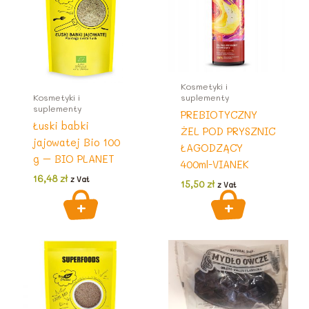
Kosmetyki i
Kosmetyki i
suplementy
suplementy
PREBIOTYCZNY
Łuski babki
ŻEL POD PRYSZNIC
jajowatej Bio 100
ŁAGODZĄCY
g – BIO PLANET
400ml-VIANEK
16,48
zł
z Vat
15,50
zł
z Vat