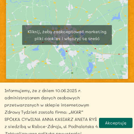
Kliknij, żeby zaakceptować marketing
pliki cookies i włączyć tę treść
Informujemy, że z dniem 10.06.2025 r.
administratorem danych osobowych
przetwarzanych w sklepie internetowym
Zdrowy Tydzień została firma: „AKAR”
Copyright © 2026 zdrowytydzien.pl | Powered by
SPÓŁKA CYWILNA ANNA KASIARZ ANETA RYŚ
ITentego.pl
Akceptuję
z siedzibą w Rabce-Zdroju, ul. Podhalańska 4.
Zaktualizowana polityka prywatności