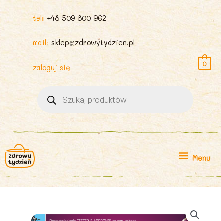
tel:
+48 509 800 962
mail:
sklep@zdrowytydzien.pl
0
zaloguj się
Wyszukiwarka
produktów
Menu
Menu