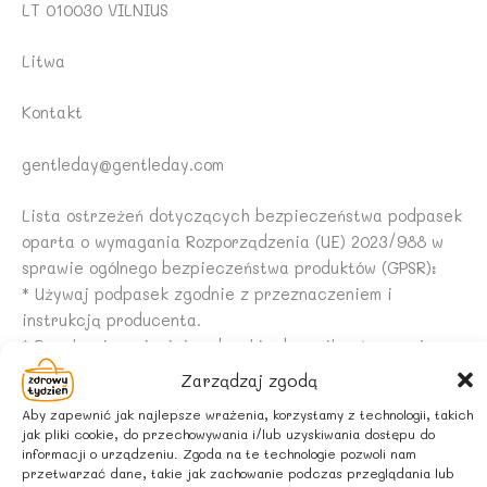
LT 010030 VILNIUS
Litwa
Kontakt
gentleday@gentleday.com
Lista ostrzeżeń dotyczących bezpieczeństwa podpasek
oparta o wymagania Rozporządzenia (UE) 2023/988 w
sprawie ogólnego bezpieczeństwa produktów (GPSR):
* Używaj podpasek zgodnie z przeznaczeniem i
instrukcją producenta.
* Regularnie zmieniaj podpaski, aby uniknąć rozwoju
bakterii i infekcji.
Zarządzaj zgodą
* Nie używaj podpasek przeterminowanych lub
Aby zapewnić jak najlepsze wrażenia, korzystamy z technologii, takich
uszkodzonych.
jak pliki cookie, do przechowywania i/lub uzyskiwania dostępu do
* Przechowuj podpaski w suchym i czystym miejscu, z
informacji o urządzeniu. Zgoda na te technologie pozwoli nam
przetwarzać dane, takie jak zachowanie podczas przeglądania lub
dala od źródeł ciepła i wilgoci.