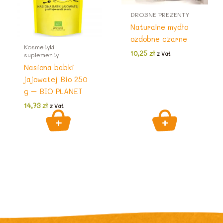
DROBNE PREZENTY
Naturalne mydło
ozdobne czarne
Kosmetyki i
10,25
zł
z Vat
suplementy
Nasiona babki
jajowatej Bio 250
g – BIO PLANET
14,73
zł
z Vat