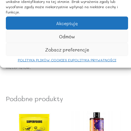
unikalne identyfikatory na tej stronie. Brak wyrażenia zgody lub
* Nie spłukuj podpasek w toalecie, wyrzucaj je do
wycofanie zgody może niekorzystnie wpłynąć na niektóre cechy i
odpowiednich pojemników na odpady.
funkcje.
* W przypadku wystąpienia podrażnień, alergii lub
Akceptuję
infekcji, zaprzestań używania podpasek i skonsultuj się
z lekarzem.
Odmów
* Osoby z wrażliwą skórą powinny wybierać podpaski
hipoalergiczne, bez dodatków zapachowych.
Zobacz preferencje
* Podpaski z tworzyw sztucznych mogą powodować
POLITYKA PLIKÓW COOKIES EU
POLITYKA PRYWATNOŚCI
dyskomfort – wybieraj produkty z naturalnych
materiałów.
Podobne produkty