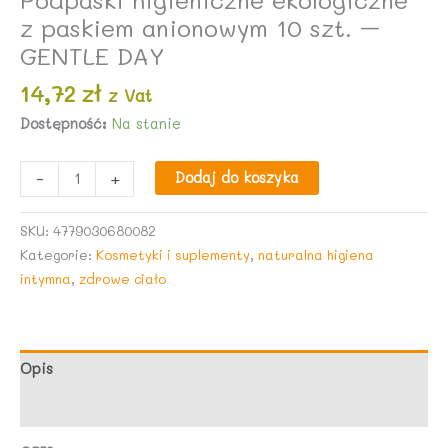
z paskiem anionowym 10 szt. –
GENTLE DAY
14,72
zł
z Vat
Dostępność:
Na stanie
ilość
-
+
Dodaj do koszyka
Podpaski
higieniczne
SKU:
4779030680082
ekologiczne
Kategorie:
Kosmetyki i suplementy
,
naturalna higiena
z
intymna
,
zdrowe ciało
paskiem
anionowym
10
szt.
Opis
-
Opinie (0)
GENTLE
DAY