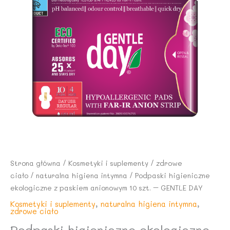
Strona główna
/
Kosmetyki i suplementy
/
zdrowe
ciało
/
naturalna higiena intymna
/ Podpaski higieniczne
ekologiczne z paskiem anionowym 10 szt. – GENTLE DAY
Kosmetyki i suplementy
,
naturalna higiena intymna
,
zdrowe ciało
Podpaski higieniczne ekologiczne