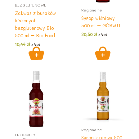
BEZGLUTENOWE
Regionalne
Zakwas z buraków
Syrop wiśniowy
kiszonych
500 ml – GÓRWIT
bezglutenowy Bio
20,50
zł
500 ml – Bio Food
z Vat
10,44
zł
z Vat
Regionalne
PRODUKTY
Syrop z pigwy 500