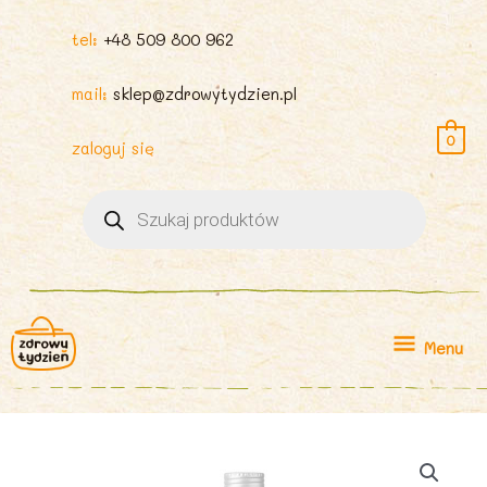
tel:
+48 509 800 962
mail:
sklep@zdrowytydzien.pl
0
zaloguj się
Wyszukiwarka
produktów
Menu
Menu