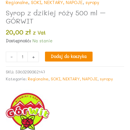
Regionalne
,
SOKI, NEKTARY, NAPOJE
,
syropy
Syrop z dzikiej róży 500 ml –
GÓRWIT
20,00
zł
z Vat
Dostępność:
Na stanie
ilość
-
+
Dodaj do koszyka
Syrop
z
SKU:
5903299362147
dzikiej
Kategorie:
Regionalne
,
SOKI, NEKTARY, NAPOJE
,
syropy
róży
500
ml
-
GÓRWIT