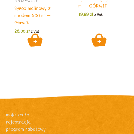
SPOŻYWCZE
ml – GÓRWIT
Syrop malinowy z
19,99
zł
miodem 500 ml –
z Vat
Górwit
28,00
zł
z Vat
moje konto
rejestracja
program rabatowy