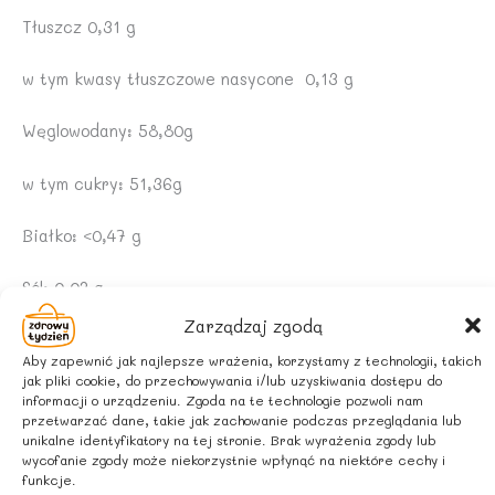
Tłuszcz 0,31 g
w tym kwasy tłuszczowe nasycone 0,13 g
Węglowodany: 58,80g
w tym cukry: 51,36g
Białko: <0,47 g
Sól: 0,02 g
Zarządzaj zgodą
ZALECANE WARUNKI PRZECHOWYWANIA
Aby zapewnić jak najlepsze wrażenia, korzystamy z technologii, takich
jak pliki cookie, do przechowywania i/lub uzyskiwania dostępu do
Przechowywać w suchym i chłodnym miejscu. Chronić
informacji o urządzeniu. Zgoda na te technologie pozwoli nam
przed działaniem promieni słonecznych.
przetwarzać dane, takie jak zachowanie podczas przeglądania lub
unikalne identyfikatory na tej stronie. Brak wyrażenia zgody lub
wycofanie zgody może niekorzystnie wpłynąć na niektóre cechy i
Po otwarciu przechowywać w lodówce i spożyć w ciągu
funkcje.