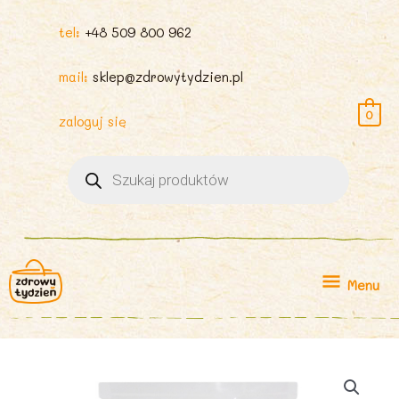
tel:
+48 509 800 962
mail:
sklep@zdrowytydzien.pl
0
zaloguj się
Wyszukiwarka
produktów
Menu
Menu