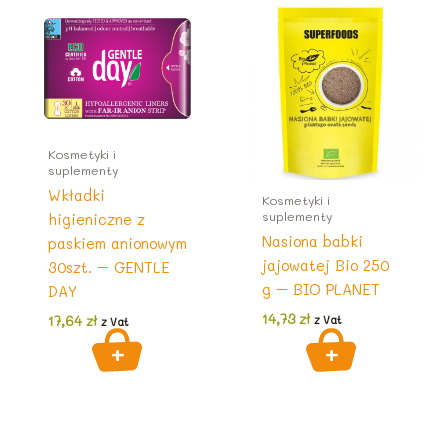
Kosmetyki i
suplementy
Wkładki
Kosmetyki i
suplementy
higieniczne z
Nasiona babki
paskiem anionowym
jajowatej Bio 250
30szt. – GENTLE
g – BIO PLANET
DAY
14,73
zł
17,64
zł
z Vat
z Vat