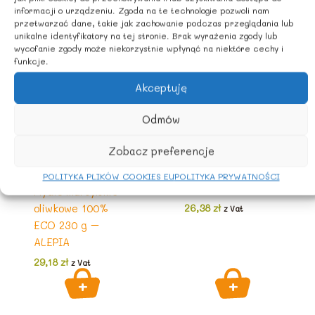
Podobne produkty
informacji o urządzeniu. Zgoda na te technologie pozwoli nam
przetwarzać dane, takie jak zachowanie podczas przeglądania lub
unikalne identyfikatory na tej stronie. Brak wyrażenia zgody lub
wycofanie zgody może niekorzystnie wpłynąć na niektóre cechy i
funkcje.
Akceptuję
Odmów
Kosmetyki i
Zobacz preferencje
suplementy
Kosmetyki i
Mydło czarne
suplementy
POLITYKA PLIKÓW COOKIES EU
POLITYKA PRYWATNOŚCI
marokańskie 200g
Mydło marsylskie
oliwkowe 100%
26,38
zł
z Vat
ECO 230 g –
ALEPIA
29,18
zł
z Vat