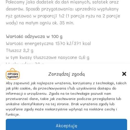
Polecamy jako dodatek do dań mięsnych, sałatek oraz
deserów. Sposób przygotowania: uprzednio wypłukany
ryż gotować w proporcji 1:2 (1 porcja ryżu na 2 porcje
wody) na małym ogniu ok. 35 min.
Wartość odżywcza w 100 g
Wartość energetyczna 1570 kJ/371 kcal
Tłuszcz 3,2 g
w tym kwasy tłuszczowe nasycone 0,6 g
Węglowodany 76 g
w tym cukry 0,7 g
Zarządzaj zgodą
Błonnik 3,6 g
Aby zapewnić jak najlepsze wrażenia, korzystamy z technologii, takich
Białko 7,4 g
jak pliki cookie, do przechowywania i/lub uzyskiwania dostępu do
Sól 0,01 g
informacji o urządzeniu. Zgoda na te technologie pozwoli nam
przetwarzać dane, takie jak zachowanie podczas przeglądania lub
unikalne identyfikatory na tej stronie. Brak wyrażenia zgody lub
ZALECANE WARUNKI PRZECHOWYWANIA
wycofanie zgody może niekorzystnie wpłynąć na niektóre cechy i
Przechowywać w suchym i chłodnym miejscu.
funkcje.
Akceptuję
KRAJ POCHODZENIA