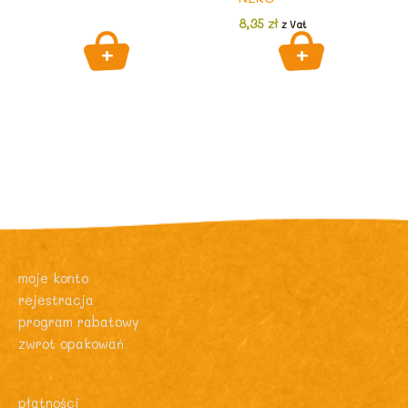
8,35
zł
z Vat
moje konto
rejestracja
program rabatowy
zwrot opakowań
płatności