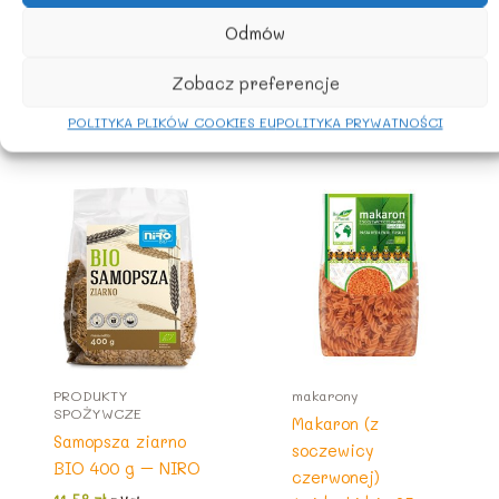
Odmów
Kambodża
Zobacz preferencje
POLITYKA PLIKÓW COOKIES EU
POLITYKA PRYWATNOŚCI
Podobne produkty
PRODUKTY
makarony
SPOŻYWCZE
Makaron (z
Samopsza ziarno
soczewicy
BIO 400 g – NIRO
czerwonej)