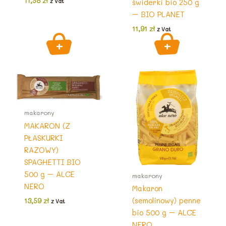
11,58
zł
świderki bio 250 g
z Vat
– BIO PLANET
11,91
zł
z Vat
makarony
MAKARON (Z
PŁASKURKI
RAZOWY)
SPAGHETTI BIO
500 g – ALCE
makarony
NERO
Makaron
(semolinowy) penne
13,59
zł
z Vat
bio 500 g – ALCE
NERO