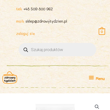
tel:
+48 509 800 962
mail:
sklep@zdrowytydzien.pl
0
zaloguj się
Wyszukiwarka
produktów
Menu
Menu