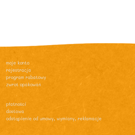
moje konto
rejestracja
program rabatowy
zwrot opakowań
płatności
dostawa
odstąpienie od umowy, wymiany, reklamacje