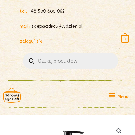
tel:
+48 509 800 962
mail:
sklep@zdrowytydzien.pl
0
zaloguj się
Wyszukiwarka
produktów
Menu
Menu