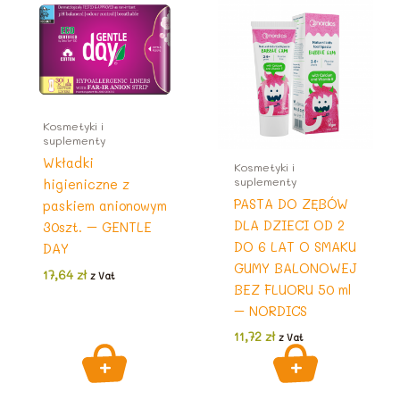
Kosmetyki i
suplementy
Wkładki
Kosmetyki i
suplementy
higieniczne z
PASTA DO ZĘBÓW
paskiem anionowym
DLA DZIECI OD 2
30szt. – GENTLE
DO 6 LAT O SMAKU
DAY
GUMY BALONOWEJ
17,64
zł
z Vat
BEZ FLUORU 50 ml
– NORDICS
11,72
zł
z Vat