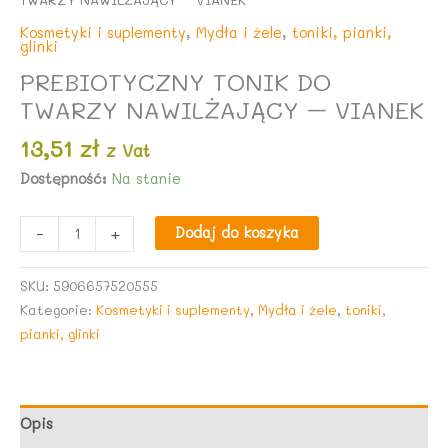
Kosmetyki i suplementy
,
Mydła i żele
,
toniki, pianki,
glinki
PREBIOTYCZNY TONIK DO
TWARZY NAWILŻAJĄCY – VIANEK
13,51
zł
z Vat
Dostępność:
Na stanie
ilość
-
+
Dodaj do koszyka
PREBIOTYCZNY
TONIK
SKU:
5906657520555
DO
Kategorie:
Kosmetyki i suplementy
,
Mydła i żele
,
toniki,
TWARZY
pianki, glinki
NAWILŻAJĄCY
-
VIANEK
Opis