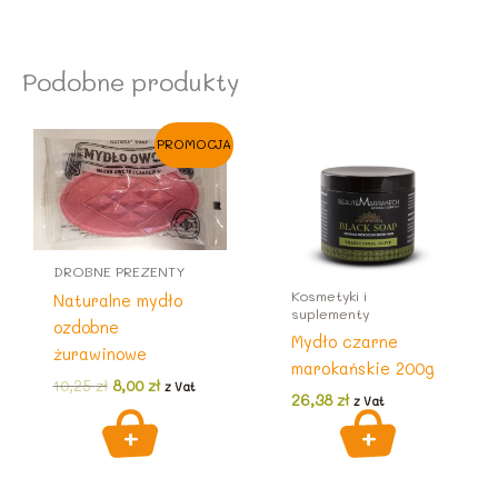
Podobne produkty
PROMOCJA
DROBNE PREZENTY
Kosmetyki i
Naturalne mydło
suplementy
ozdobne
Mydło czarne
żurawinowe
marokańskie 200g
Pierwotna
Aktualna
10,25
zł
8,00
zł
z Vat
26,38
zł
cena
cena
z Vat
wynosiła:
wynosi:
10,25 zł.
8,00 zł.