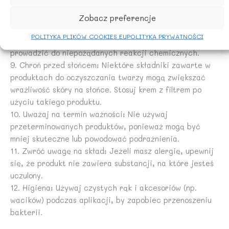
wrażliwą, wybieraj produkty hipoalergiczne i
bezzapachowe.
Zobacz preferencje
8. Nie mieszaj produktów: Nie łącz różnych produktów
POLITYKA PLIKÓW COOKIES EU
POLITYKA PRYWATNOŚCI
do oczyszczania i demakijażu, ponieważ może to
prowadzić do niepożądanych reakcji chemicznych.
9. Chroń przed słońcem: Niektóre składniki zawarte w
produktach do oczyszczania twarzy mogą zwiększać
wrażliwość skóry na słońce. Stosuj krem z filtrem po
użyciu takiego produktu.
10. Uważaj na termin ważności: Nie używaj
przeterminowanych produktów, ponieważ mogą być
mniej skuteczne lub powodować podrażnienia.
11. Zwróć uwagę na skład: Jeżeli masz alergię, upewnij
się, że produkt nie zawiera substancji, na które jesteś
uczulony.
12. Higiena: Używaj czystych rąk i akcesoriów (np.
wacików) podczas aplikacji, by zapobiec przenoszeniu
bakterii.