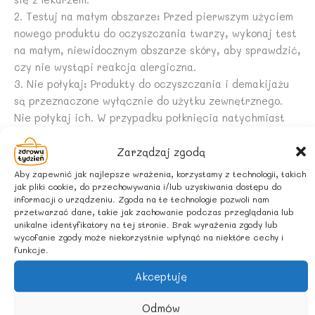
2. Testuj na małym obszarze: Przed pierwszym użyciem
nowego produktu do oczyszczania twarzy, wykonaj test
na małym, niewidocznym obszarze skóry, aby sprawdzić,
czy nie wystąpi reakcja alergiczna.
3. Nie połykaj: Produkty do oczyszczania i demakijażu
są przeznaczone wyłącznie do użytku zewnętrznego.
Nie połykaj ich. W przypadku połknięcia natychmiast
skontaktuj się z lekarzem.
Zarządzaj zgodą
4. Przechowuj w bezpiecznym miejscu: Trzymaj produkty
do oczyszczania i demakijażu z dala od dzieci i
Aby zapewnić jak najlepsze wrażenia, korzystamy z technologii, takich
zwierząt.
jak pliki cookie, do przechowywania i/lub uzyskiwania dostępu do
informacji o urządzeniu. Zgoda na te technologie pozwoli nam
5. Używaj zgodnie z instrukcją: Zawsze stosuj się do
przetwarzać dane, takie jak zachowanie podczas przeglądania lub
instrukcji producenta dotyczących używania i
unikalne identyfikatory na tej stronie. Brak wyrażenia zgody lub
dawkowania produktu.
wycofanie zgody może niekorzystnie wpłynąć na niektóre cechy i
funkcje.
6. Unikaj podrażnień: Jeśli po użyciu produktu wystąpi
zaczerwienienie, swędzenie, pieczenie lub wysypka,
Akceptuję
przerwij stosowanie i skonsultuj się z dermatologiem.
7. Ostrożnie z wrażliwą skórą: Jeśli masz skórę
Odmów